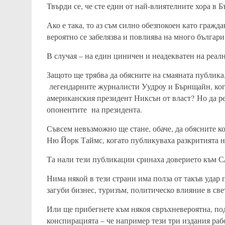
Твърди се, че сте един от най-влиятелните хора в 
Ако е така, то аз съм силно обезпокоен като граж
вероятно се забелязва и повлиява на много българи
В случая – на един циничен и неадекватен на реал
Защото ще трябва да обясните на смаяната публика
легендарните журналисти Уудроу и Бърнщайн, кога
американския президент Никсън от власт? Но да ре
опонентите на президента.
Съвсем невъзможно ще стане, обаче, да обясните 
Ню Йорк Таймс, когато публикуваха разкритията 
Та нали тези публикации сринаха доверието към 
Нима някой в тези страни има полза от такъв удар п
загуби бизнес, туризъм, политическо влияние в све
Или ще прибегнете към някоя свръхневероятна, под
конспирацията – че например тези три издания раб