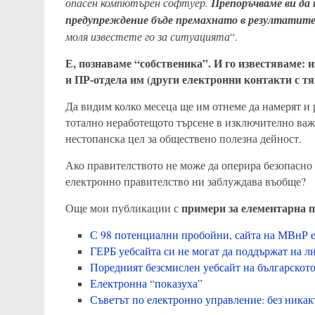
опасен компютърен софтуер.
Препоръчваме ви да
предупреждение бъде премахнато в резултатите з
моля известете го за ситуацията
“.
Е, познаваме “собственика”. И го известяваме:
и ПР-отдела им (други електронни контакти с тя
Да видим колко месеца ще им отнеме да намерят и
тотално неработещото търсене в изключително ва
нестопанска цел за обществено полезна дейност.
Ако правителството не може да оперира безопасно 
електронно правителство ни заблуждава въобще?
примери за елементарна п
Още мои публикации с
С 98 потенциални пробойни, сайта на МВнР е
ГЕРБ уебсайта си не могат да поддържат на л
Поредният безсмислен уебсайт на българскот
Електронна “показуха”
Съветът по електронно управление: без никакъ