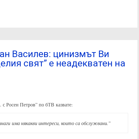
ан Василев: цинизмът Ви
елия свят” е неадекватен на
 с Росен Петров” по бТВ казвате:
наги има някакви интереси, които са обслужвани.”