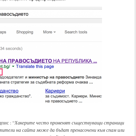
Хакерите често променят съществуващи страници
пис : “
етители на сайта може да бъдат пренасочени към спам или