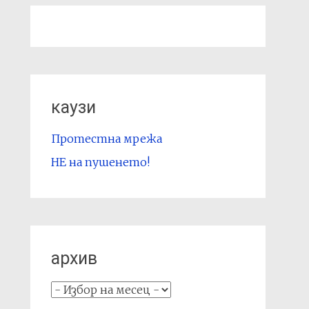
каузи
Протестна мрежа
НЕ на пушенето!
архив
архив