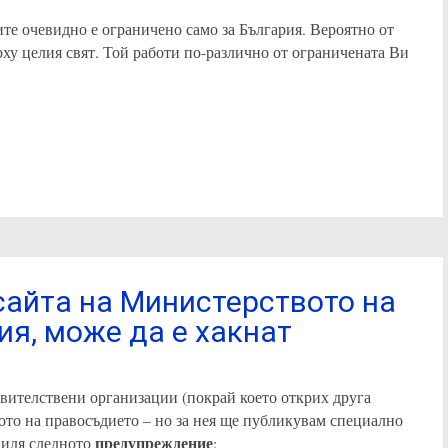
те очевидно е ограничено само за България. Вероятно от
ърху целия свят. Той работи по-различно от ограничената Ви
сайта на Министерството на
я, може да е хакнат
авителствени организации (покрай което открих друга
то на правосъдието – но за нея ще публикувам специално
предупреждение
 видя следното
: