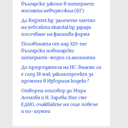
български закони в интернет:
мисията невъзможна (БГ)
До Register.bg: заличете името
на уебсайта skandal.bg заради
посочване на фалшива фирма
Половината от над 320-те
български новинарски
интернет-медии са анонимни
До председателя на НС: Внасян ли
е след 18 май законопроект за
промени в Изборния кодекс?
Отворен отговор до Мира
Асенова и Н. Зарева: Ние сме
ЕДНО, очаквайте ни още повече
и по-шумни