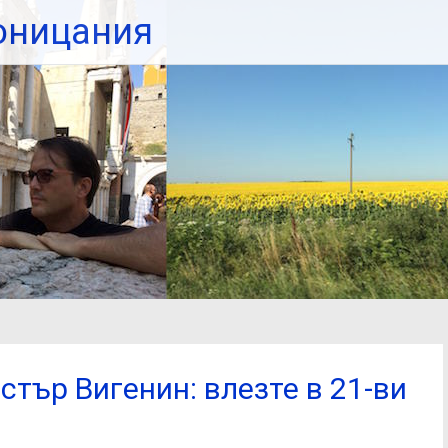
оницания
тър Вигенин: влезте в 21-ви