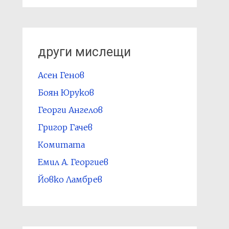
други мислещи
Асен Генов
Боян Юруков
Георги Ангелов
Григор Гачев
Комитата
Емил А. Георгиев
Йовко Ламбрев