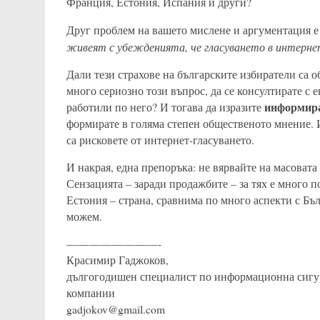
Франция, Естония, Испания и други?
Друг проблем на вашето мислене и аргументация е
живеят с убежденията, че гласуването в интерне
Дали тези страхове на българските избиратели са о
много сериозно този въпрос, да се консултирате с 
информир
работили по него? И тогава да изразите
формирате в голяма степен общественото мнение. И
са рисковете от интернет-гласуването.
И накрая, една препоръка: не вярвайте на масоват
Сензацията – заради продажбите – за тях е много п
Естония – страна, сравнима по много аспекти с Бъл
можем.
————————-
Красимир Гаджоков,
дългогодишен специалист по информационна сигур
компании
gadjokov@gmail.com