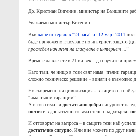
До: Кристиан Вигенин, министър на Външните раб
Уважаеми министър Вигенин,
Във
ваше интервю в “24 часа” от 12 март 2014
пост
бъде приложено гласуване по интернет, защото (ци
проследен начинът на гласуване в интернет …
”
Време е да влезете в 21-ви век – да научите и пр
Като тази, че нищо в този свят няма “пълни гаранц
сложно техническо решение – винаги е възможно да
Но съвременната цивилизация – в лицето на най-ус
“има пълни гаранции”.
достатъчно добра
А в това има ли
сигурност на ед
ползите
по
в достатъчно голяма степен надхвърлят
И отговорът на въпроса – в същите тези най-успели
достатъчно сигурно
. Или вие можете по друг начи