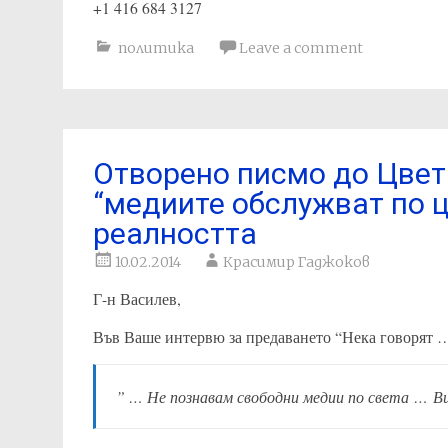
+1 416 684 3127
политика
Leave a comment
Отворено писмо до Цвет
“медиите обслужват по ц
реалността
10.02.2014
Красимир Гаджоков
Г-н Василев,
Във Ваше интервю за предаването “Нека говорят …
” … Не познавам свободни медии по света … Ви