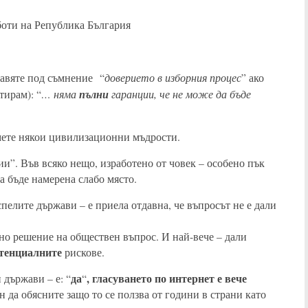
оти на Република България
доверието в изборния процес
авяте под съмнение “
” ако
… няма
пълни
гаранции, че не може да бъде
тирам): “
иемете някои цивилизационни мъдрости.
ии”. Във всяко нещо, изработено от човек – особено пък
 бъде намерена слабо място.
пелите държави – е приела отдавна, че въпросът не е дали
но решение на обществен въпрос. И най-вече – дали
тенциалните
рискове.
да
, гласуването по интернет е вече
 държави – е: “
“
н да обясните защо то се ползва от години в страни като