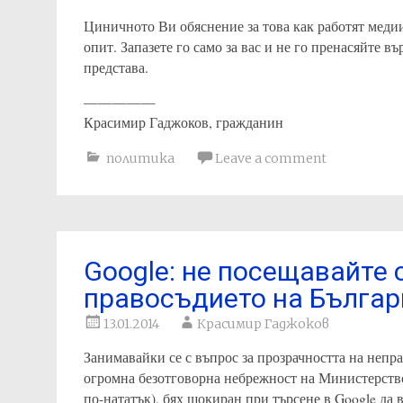
Циничното Ви обяснение за това как работят медии
опит. Запазете го само за вас и не го пренасяйте в
представа.
—————
Красимир Гаджоков, гражданин
политика
Leave a comment
Google: не посещавайте 
правосъдието на Българи
13.01.2014
Красимир Гаджоков
Занимавайки се с въпрос за прозрачността на непр
огромна безотговорна небрежност на Министерство
по-нататък), бях шокиран при търсене в Google да