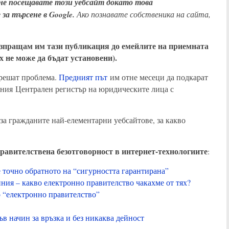
 не посещавате този уебсайт докато това
а търсене в Google.
Ако познавате собственика на сайта,
 изпращам им тази публикация до емейлите на приемната
х не може да бъдат установени).
 решат проблема.
Предният път
им отне месеци да подкарат
жния Централен регистър на юридическите лица с
за гражданите най-елементарни уебсайтове, за какво
равителствена безотговорност в интернет-технологиите
:
 точно обратното на “сигурността гарантирана”
иния – какво електронно правителство чакахме от тях?
о “електронно правителство”
в начин за връзка и без никаква дейност