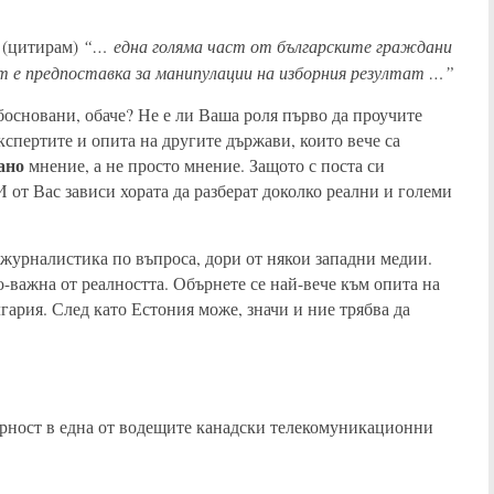
“… една голяма част от българските граждани
 (цитирам)
т е предпоставка за манипулации на изборния резултат …”
босновани, обаче? Не е ли Ваша роля първо да проучите
експертите и опита на другите държави, които вече са
ано
мнение, а не просто мнение. Защото с поста си
 от Вас зависи хората да разберат доколко реални и големи
а журналистика по въпроса, дори от някои западни медии.
о-важна от реалността. Обърнете се най-вече към опита на
гария. След като Естония може, значи и ние трябва да
ност в една от водещите канадски телекомуникационни