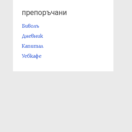
препоръчани
Биволъ
Дневник
Капитал
Уебкафе