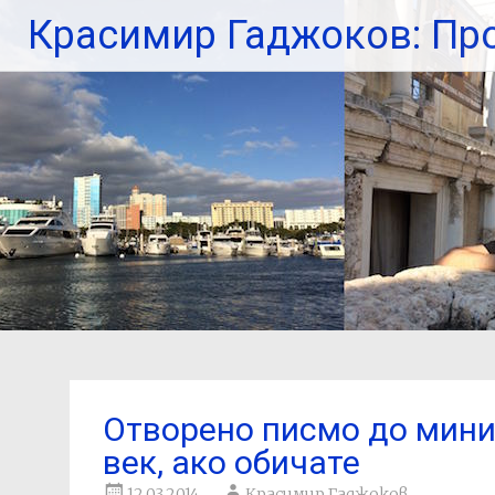
Красимир Гаджоков: Пр
Отворено писмо до минис
век, ако обичате
12.03.2014
Красимир Гаджоков