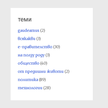
теми
gaudeamus
(2)
всякакви
(3)
е-правителство
(30)
на ползу роду
(3)
общество
(40)
от предишни животи
(2)
политика
(89)
технологии
(28)