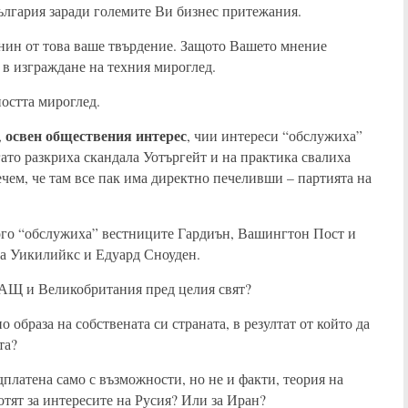
България заради големите Ви бизнес притежания.
данин от това ваше твърдение. Защото Вашето мнение
 в изграждане на техния мироглед.
ността мироглед.
освен обществения интерес
,
, чии интереси “обслужиха”
то разкриха скандала Уотъргейт и на практика свалиха
чем, че там все пак има директно печеливши – партията на
кого “обслужиха” вестниците Гардиън, Вашингтон Пост и
на Уикилийкс и Едуард Сноуден.
САЩ и Великобритания пред целия свят?
о образа на собствената си страната, в резултат от който да
та?
платена само с възможности, но не и факти, теория на
отят за интересите на Русия? Или за Иран?