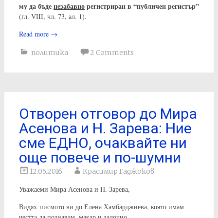
му да бъде
незабавно
регистриран в “публичен регистър”
(гл. VIII, чл. 73, ал. 1).
Read more
→
политика
2 Comments
Отворен отговор до Мира
Асенова и Н. Зарева: Ние
сме ЕДНО, очаквайте ни
още повече и по-шумни
12.05.2016
Красимир Гаджоков
Уважаеми Мира Асенова и Н. Зарева,
Видях писмото ви до Елена Хамбарджиева, която имам
честта да познавам, макар и задочно.