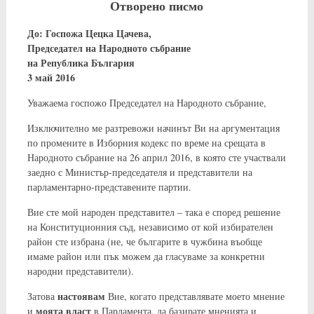
Отворено писмо
До: Госпожа Цецка Цачева,
Председател на Народното събрание
на Република България
3 май 2016
Уважаема госпожо Председател на Народното събрание,
Изключително ме разтревожи начинът Ви на аргументация
по промените в Изборния кодекс по време на срещата в
Народното събрание на 26 април 2016, в която сте участвали
заедно с Министър-председателя и представители на
парламентарно-представените партии.
Вие сте мой народен представител – така е според решение
на Конституционния съд, независимо от кой избирателен
район сте избрана (не, че българите в чужбина въобще
имаме район или пък можем да гласуваме за конкретни
народни представители).
настоявам
Затова
Вие, когато представлявате моето мнение
моята власт
и
в Парламента, да базирате мненията и