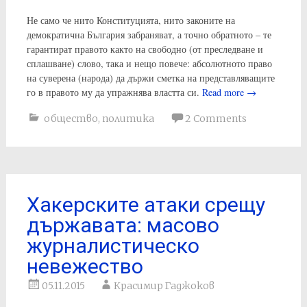
Не само че нито Конституцията, нито законите на
демократична България забраняват, а точно обратното – те
гарантират правото както на свободно (от преследване и
сплашване) слово, така и нещо повече: абсолютното право
на суверена (народа) да държи сметка на представляващите
го в правото му да упражнява властта си.
Read more
→
общество
,
политика
2 Comments
Хакерските атаки срещу
държавата: масово
журналистическо
невежество
05.11.2015
Красимир Гаджоков