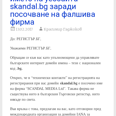
skandal.bg заради
посочване на фалшива
фирма
13.02.2017
Красимир Гаджоков
До: РЕГИСТЪР.БГ,
Уважаеми РЕГИСТЪР.БГ,
Обръщам се към вас като упълномощени да управлявате
българските интернет домейн имена – тези с национален
.bg.
код
Открих, че в “технически контакти” на регистрацията на
skandal.bg
регистрирания при вас домейн
е посочено име
на фирма “SCANDAL MEDIA Ltd”. Такава фирма не
съществува нито в българския Търговски регистър, нито
някъде по света.
Във връзка с това, предлагам на вас, като отговорни пред
международната организация за домейни IANA за