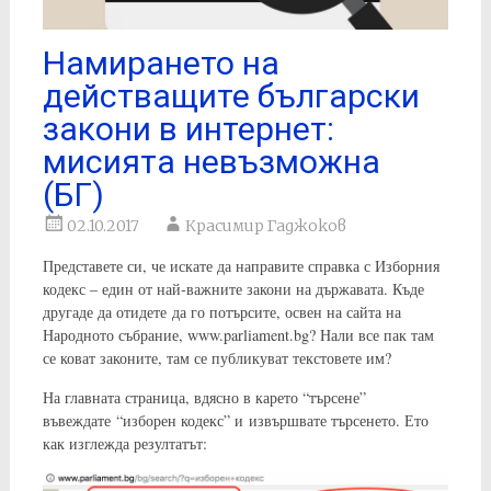
Намирането на
действащите български
закони в интернет:
мисията невъзможна
(БГ)
02.10.2017
Красимир Гаджоков
Представете си, че искате да направите справка с Изборния
кодекс – един от най-важните закони на държавата. Къде
другаде да отидете да го потърсите, освен на сайта на
Народното събрание, www.parliament.bg? Нали все пак там
се коват законите, там се публикуват текстовете им?
На главната страница, вдясно в карето “търсене”
въвеждате “изборен кодекс” и извършвате търсенето. Ето
как изглежда резултатът: