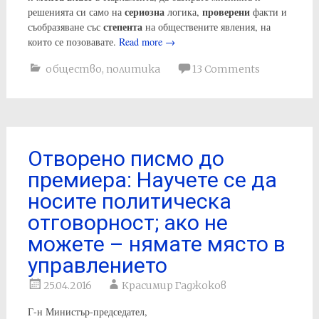
сериозна
проверени
решенията си само на
логика,
факти и
степента
съобразяване със
на обществените явления, на
които се позовавате.
Read more
→
общество
,
политика
13 Comments
Отворено писмо до
премиера: Научете се да
носите политическа
отговорност; ако не
можете – нямате място в
управлението
25.04.2016
Красимир Гаджоков
Г-н Министър-председател,