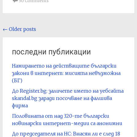
50 Comments
Posts
←
Older posts
navigation
последни публикации
Намирането на действащите български
закони в интернет: мисията невъзможна
(БГ)
До Register.bg: заличете името на уебсайта
skandal.bg заради посочване на фалшива
фирма
Половината от над 320-те български
новинарски интернет-медии са анонимни
До председателя на НС: Внасян ли е след 18