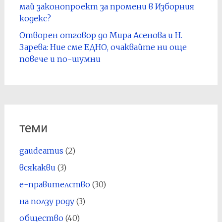
май законопроект за промени в Изборния
кодекс?
Отворен отговор до Мира Асенова и Н.
Зарева: Ние сме ЕДНО, очаквайте ни още
повече и по-шумни
теми
gaudeamus
(2)
всякакви
(3)
е-правителство
(30)
на ползу роду
(3)
общество
(40)