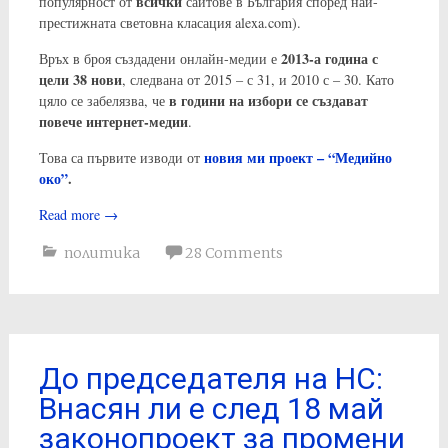
всички
популярност от
сайтове в България според най-
престижната световна класация alexa.com).
2013-а година с
Връх в броя създадени онлайн-медии е
цели 38 нови
, следвана от 2015 – с 31, и 2010 с – 30. Като
в години на избори се създават
цяло се забелязва, че
повече интернет-медии
.
новия ми проект – “Медийно
Това са първите изводи от
око”
.
Read more
→
политика
28 Comments
До председателя на НС:
Внасян ли е след 18 май
законопроект за промени