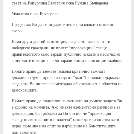
съвет на Република България г-жа Румяна Бъчварова
Уважаема г-жо Бъчварова,
Предлагам Ви да си подадете оставката колкото може по-
скоро.
Няма друга достойна позиция, след като няколко пъти
набедихте граждани, че правят “провокации” срещу
правителството само заради публично изказани несъгласия
с неговите позиции – или заради липса на позиции въобще.
Нямате право да заемате толкова критично важната
длъжност (дума, произлизаща от “дълг”) в нашата държава,
след като Ви липсва елементарна образованост в областта на
демокрацията.
Нямате право да подменяте значението на думите защото Ви
е удобно на момента. Ако имахте елементарно разбиране за
демокрация, би трябвало да Ви е ясно, че “провокация
срещу правителството и властта” може да се използва като
израз само ако има опит за нарушение на Конституцията
или законите.