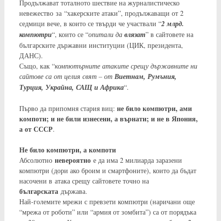
Продължават тоталното шествие на журналистическо
невежество за “хакерските атаки”, продължаващи от 2
седмици вече, в които се твърди че участвали “
2 млрд.
компютри
“, които се “
опитали да
влязат
” в сайтовете на
българските държавни институции (ЦИК, президента,
ДАНС).
Също, как “
компютърните атаките срещу държавните ни
сайтове са от целия свят – от
Виетнам, Румъния,
Турция, Украйна, САЩ и Африка
“.
не било компютри, ами
Първо да припомня стария виц:
компоти; и не били изнесени, а върнати; и не в Япония,
а от СССР
.
Не било компютри, а компоти
невероятно
Абсолютно
е да има 2 милиарда заразени
компютри (дори ако броим и смартфоните), които да бъдат
насочени в атака срещу сайтовете точно на
българската
държава.
Най-големите мрежи с превзети компютри (наричани още
“мрежа от роботи” или “армия от зомбита”) са от порядъка