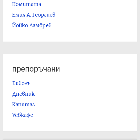
Комитата
Емил А. Георгиев
Йовко Ламбрев
препоръчани
Биволъ
Дневник
Капитал
Уебкафе