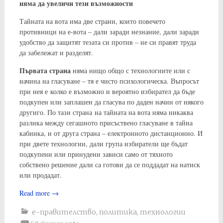
няма да увеличи тези възможности
Тайната на вота има две страни, които повечето
противници на е-вота – дали заради незнание, дали заради
удобство да защитят тезата си против – не си правят труда
да забележат и разделят.
Първата страна
няма нищо общо с технологиите или с
начина на гласуване – тя е чисто психологическа. Въпросът
при нея е колко е възможно и вероятно избирател да бъде
подкупен или заплашен да гласува по даден начин от някого
другиго. По тази страна на тайната на вота няма никаква
разлика между сегашното присъствено гласуване в тайна
кабинка, и от друга страна – електронното дистанционно. И
при двете технологии, дали група избиратели ще бъдат
подкупени или принудени зависи само от тяхното
собствено решение дали са готови да се поддадат на натиск
или продадат.
Read more
→
е-правителство
,
политика
,
технологии