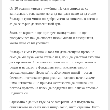
От 20 години живея в чужбина. Не съм спирал да се
занимавам с това какво мога да направя нещо за да стане
България едно много по-добро място за живеене, в което и
аз да се върна да живея някой ден.
Знам, че вероятно ще прозвуча назидателно, но ще
рискувам все пак да споделя някои мисли и възприятия,
които явно са ви убегнали.
България е моя Родина и това ми дава свещено право не
само да ми пука какво става с нея, но и да участвам активно
да я променям. Отношението към мястото, където човек е
роден и израсъл, е фундаментално, изключително и
свръхспециално. Неслучайно абсолютно никой – освен
безчовечните тоталитарни режими, какъвто вече имахме –
няма наглостта и не прилага жестокостта да лишава или
погазва правото на човек да поддържа най-близка връзка с
Родината си.
Страхотно е да има къде да се завърнеш. А в пътуването,
обикалянето на света няма нищо лошо, нито страшно. Нито