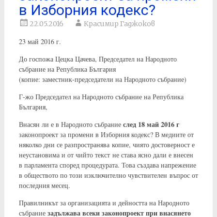
в Изборния кодекс?
22.05.2016
Красимир Гаджоков
23 май 2016 г.
До госпожа Цецка Цачева, Председател на Народното
събрание на Република България
(копие: заместник-председатели на Народното събрание)
Г-жо Председател на Народното събрание на Република
България,
след 18 май 2016 г
Внасян ли е в Народното събрание
законопроект за промени в Изборния кодекс? В медиите от
няколко дни се разпространява копие, чиято достоверност е
неустановима и от чийто текст не става ясно дали е внесен
в парламента според процедурата. Това създава напрежение
в обществото по този изключително чувствителен въпрос от
последния месец.
Правилникът за организацията и дейността на Народното
задължава всеки законопроект при внасянето
събрание