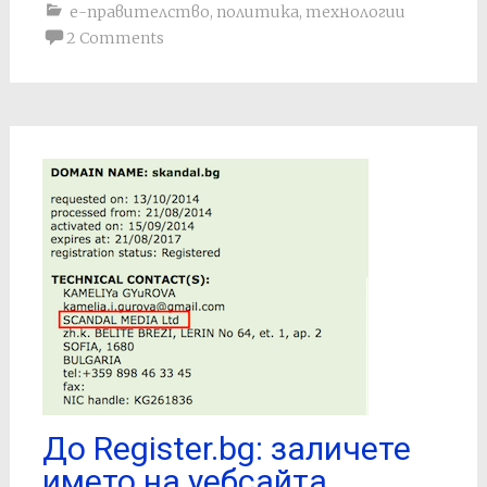
е-правителство
,
политика
,
технологии
2 Comments
До Register.bg: заличете
името на уебсайта