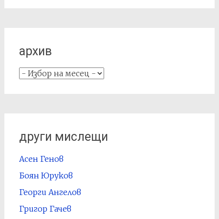
архив
архив
други мислещи
Асен Генов
Боян Юруков
Георги Ангелов
Григор Гачев