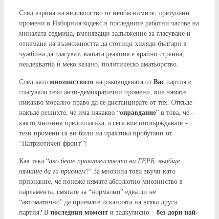
След взрива на недоволство от необяснимите, претупани
промени в Изборния кодекс в последните работни часове на
миналата седмица, вменяващи задължение за гласуване и
отнемане на възможността да стотици хиляди българи в
чужбина да гласуват, вашата реакция е крайно странна,
неадекватна и меко казано, политическо аматьорство.
мнозинството
Вас
След като
на ръководената от
партия е
гласувало тези анти-демократични промени, вие нямате
никакво морално право да се дистанцирате от тях. Откъде-
оправдание
накъде решихте, че има някакво “
” в това, че –
както мнозина предполагаха, а сега вие потвърждавате –
тези промени са ви били на практика пробутани от
“Патриотичен фронт”?
Как така “
ако беше правителството на ГЕРБ, въобще
нямаше да ги приемем
?” За мнозина това звучи като
признание, че понеже нямате абсолютно мнозинство в
парламента, смятате за “нормално” едва ли не
“автоматично” да приемате исканията на всяка друга
последния момент
без дори най-
партия? В
и задкулисно –