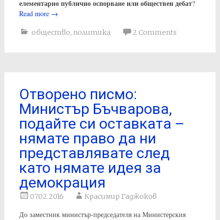
елементарно публично оспорване или обществен дебат
?
Read more
→
общество
,
политика
2 Comments
Отворено писмо:
Министър Бъчварова,
подайте си оставката –
нямате право да ни
представлявате след
като нямате идея за
демокрация
07.02.2016
Красимир Гаджоков
До заместник министър-председателя на Министерския