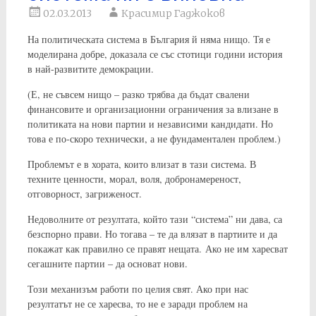
02.03.2013
Красимир Гаджоков
На политическата система в България й няма нищо. Тя е
моделирана добре, доказала се със стотици години история
в най-развитите демокрации.
(Е, не съвсем нищо – разко трябва да бъдат свалени
финансовите и организационни ограничения за влизане в
политиката на нови партии и независими кандидати. Но
това е по-скоро технически, а не фундаментален проблем.)
Проблемът е в хората, които влизат в тази система. В
техните ценности, морал, воля, добронамереност,
отговорност, загриженост.
Недоволните от резултата, който тази “система” ни дава, са
безспорно прави. Но тогава – те да влязат в партиите и да
покажат как правилно се правят нещата. Ако не им харесват
сегашните партии – да основат нови.
Този механизъм работи по целия свят. Ако при нас
резултатът не се харесва, то не е заради проблем на