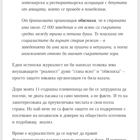
хотелиерска и ресторантьорска асоциация с депутати
от левицата, която се проведе в понеделник.
От браншовата организация
обясниха
, че в страната
има около 32 000 заведения и от всяко са съкратени
средно между трима и петима души. Те поискаха от
социалистите да върнат стария режим – в
заведенията да има зали за пушачи и непушачи, и поеха
ангажимент отново да наемат съкратените хора.
Един истински журналист не би написал толкова леко
внушаващите “реалност” думи “стана ясно” и “обясниха” –
просто защото някаква организация ги била казала.
Дори моята 11-годишна племенница не би се затруднила да
посочи, че двата пасажа са само мнения, а не факти. И то на
заинтересована да преувеличава числата в своя полза
страна. Но най-вече не са факти защото не са подкрепени с
посочване на независим и доверен на обществото източник
и подобаващ анализ.
Време е журналистите да се научат да правят
фундаменталната разлика между мнение и факт. И изрично