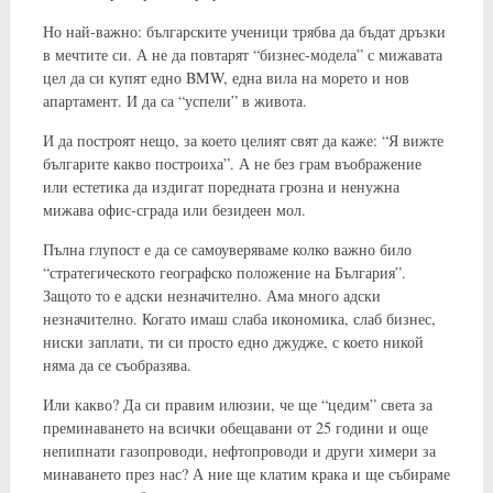
Но най-важно: българските ученици трябва да бъдат дръзки
в мечтите си. А не да повтарят “бизнес-модела” с мижавата
цел да си купят едно BMW, една вила на морето и нов
апартамент. И да са “успели” в живота.
И да построят нещо, за което целият свят да каже: “Я вижте
българите какво построиха”. А не без грам въображение
или естетика да издигат поредната грозна и ненужна
мижава офис-сграда или безидеен мол.
Пълна глупост е да се самоуверяваме колко важно било
“стратегическото географско положение на България”.
Защото то е адски незначително. Ама много адски
незначително. Когато имаш слаба икономика, слаб бизнес,
ниски заплати, ти си просто едно джудже, с което никой
няма да се съобразява.
Или какво? Да си правим илюзии, че ще “цедим” света за
преминаването на всички обещавани от 25 години и още
непипнати газопроводи, нефтопроводи и други химери за
минаването през нас? А ние ще клатим крака и ще събираме