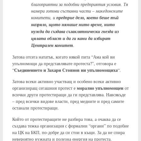
благоприятни за подобни предприятия условия. Тя
намери готови съставни части – македонските
комитети, и
предприе дело, което беше тъй
назряло, щото нямаше нито време, нито
нужда да създава съзаклятнически гнезда из
цялата област и да ги кани да избират
Централен комитет
.
Затова отсега нататък, когато някой пита “Ама кой ви
упълномощи да представлявате протеста?”, отговора е
Съединението и Захари Стоянов ни упълномощиха
“
“.
Затова всеки активно участващ и особено всеки активно
морално упълномощен
организиращ сегашния протест е
от
всички други протестиращи да ги представлява. Навсякъде
– пред всички видове власти, пред медиите и пред самите
останали протестиращи.
Който от протестиращите не разбира това, а очаква да се
създава тежка организация с формални “органи” по подобие
на ЦК на БКП, по-добре да си стои в къщи. За да не спира
невероятно нужната и полезна енергия на протеста.