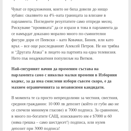
Чуват се предложения, които не биха довели до нищо
хубаво: свалянето на 4%-ната границата за влизане в
парламента. Погледнете резултатите само отпреди месец.
Рискуваме “промяната” да се изрази в това в парламента да
се намърдат доказано морално много по-съмнителни
фигури дори от Пеевски – като Ковачки, Бинев, или като
връх – все още разследваният Алексей Петров. Не ни трябва
и “Другата Атака” в лицето на партията на една телевизия.
Нито пък неадекватния популизъм на Витков.
Най-сигурният начин да променим състава на
парламента само с няколко малки промени в Изборния
кодекс, за да има смислени избори съвсем скоро, е да
махнем ограниченията за независими кандидати.
В момента те са просто непреодолими за честния, свестния,
средния гражданин: 10 000 лв депозит (който се губи ако не
се спечели минимум гласове) и 7000 подписа. За сравнение,
в много по-богатите САЩ, изискването им е $7000 и 60
(няма грешка – само шестдесет!) подписа, или нулев
депозит при 3000 подписа!