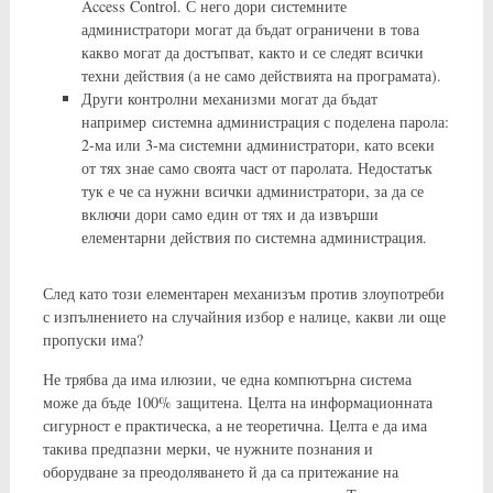
Access Control. С него дори системните
администратори могат да бъдат ограничени в това
какво могат да достъпват, както и се следят всички
техни действия (а не само действията на програмата).
Други контролни механизми могат да бъдат
например системна администрация с поделена парола:
2-ма или 3-ма системни администратори, като всеки
от тях знае само своята част от паролата. Недостатък
тук е че са нужни всички администратори, за да се
включи дори само един от тях и да извърши
елементарни действия по системна администрация.
След като този елементарен механизъм против злоупотреби
с изпълнението на случайния избор е налице, какви ли още
пропуски има?
Не трябва да има илюзии, че една компютърна система
може да бъде 100% защитена. Целта на информационната
сигурност е практическа, а не теоретична. Целта е да има
такива предпазни мерки, че нужните познания и
оборудване за преодоляването й да са притежание на