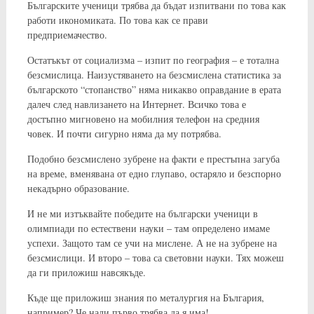
Българските ученици трябва да бъдат изпитвани по това как
работи икономиката. По това как се прави
предприемачество.
Остатъкът от социализма – изпит по география – е тотална
безсмислица. Наизустяването на безсмислена статистика за
българското “стопанство” няма никакво оправдание в ерата
далеч след навлизането на Интернет. Всичко това е
достъпно мигновено на мобилния телефон на средния
човек. И почти сигурно няма да му потрябва.
Подобно безсмислено зубрене на факти е престъпна загуба
на време, вменявана от едно глупаво, остаряло и безспорно
некадърно образование.
И не ми изтъквайте победите на български ученици в
олимпиади по естествени науки – там определено имаме
успехи. Защото там се учи на мислене. А не на зубрене на
безсмислици. И второ – това са световни науки. Тях можеш
да ги приложиш навсякъде.
Къде ще приложиш знания по металургия на България,
например? Че нали първо трябва да я има!