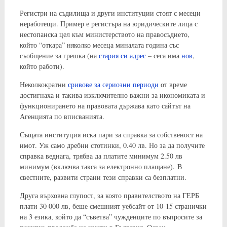
Регистри на съдилища и други институции стоят с месеци
неработещи. Пример е регистъра на юридическите лица с
нестопанска цел към министерството на правосъдието,
който “откара” няколко месеца миналата година със
съобщение за грешка (на
стария си адрес
– сега има
нов
,
който работи).
Неколкократни
сривове за сериозни периоди
от време
достигнаха и такива изключително важни за икономиката и
функционирането на правовата държава като сайтът на
Агенцията по вписванията.
Същата институция иска пари за справка за собственост на
имот. Уж само дребни стотинки, 0.40 лв. Но за да получите
справка веднага, трябва да платите минимум 2.50 лв
минимум (включва такса за електронно плащане). В
свестните, развити страни тези справки са безплатни.
Друга върховна глупост, за която правителството на ГЕРБ
плати 30 000 лв, беше смешният уебсайт от 10-15 странички
на 3 езика, който да “съветва” чужденците по въпросите за