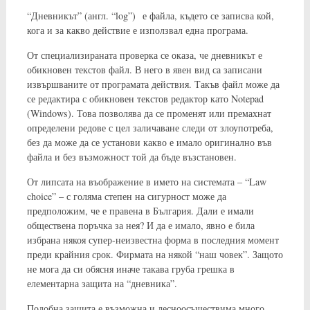
“Дневникът” (англ. “log”) е файла, където се записва кой,
кога и за какво действие е използвал една програма.
От специализираната проверка се оказа, че дневникът е
обикновен текстов файл. В него в явен вид са записани
извършваните от програмата действия. Такъв файл може да
се редактира с обикновен текстов редактор като Notepad
(Windows). Това позволява да се променят или премахнат
определени редове с цел заличаване следи от злоупотреба,
без да може да се установи какво е имало оригинално във
файла и без възможност той да бъде възстановен.
От липсата на въображение в името на системата – “Law
choice” – с голяма степен на сигурност може да
предположим, че е правена в България. Дали е имали
обществена поръчка за нея? И да е имало, явно е била
избрана някоя супер-неизвестна форма в последния момент
преди крайния срок. Фирмата на някой “наш човек”. Защото
не мога да си обясня иначе такава груба грешка в
елементарна защита на “дневника”.
Подобна защита е възможна и лесноосъществима много