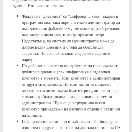
отдавна. Ето няколко начина:
Файлът на “дневника” се “шифрова” с ключ, вкаран в
програмния код; така дори системен администратор да
има достъп до файловете му, не може да разбере какво
има вътре в дневника, нито да промени нещо.
Недостатък е, че системния администратор може да
изтрие целия дневник и с това да обезсмисли
защитата. Но все пак остават следи, че нещо не е
наред.
По-добрият вариант: всяко действие на програмата се
дублира в дневник (пак шифриран) на отдалечен
компютър в мрежата. Този компютър е администриран
от други специалисти. По този начин се намалява
вероятността дневника да бъде изтрит умишлено – ще
е нужно да бъдат подкупени цели двама системни
администратори. Ще е още о-трудно ако всеки
компютър принадлежи на различни отдели с различни
началници.
Най-професионално – но и най-скъпо – би било да се
използва продукт за контрол на достъпа от типа на CA