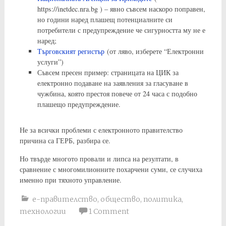
https://inetdec.nra.bg ) – явно съвсем наскоро поправен,
но години наред плашещ потенциалните си
потребители с предупреждение че сигурността му не е
наред;
Търговският регистър
(от ляво, изберете “Електронни
услуги”)
Съвсем пресен пример: страницата на ЦИК за
електронно подаване на заявления за гласуване в
чужбина, която престоя повече от 24 часа с подобно
плашещо предупреждение.
Не за всички проблеми с електронното правителство
причина са ГЕРБ, разбира се.
Но твърде многото провали и липса на резултати, в
сравнение с многомилионните похарчени суми, се случиха
именно при тяхното управление.
е-правителство
,
общество
,
политика
,
технологии
1 Comment