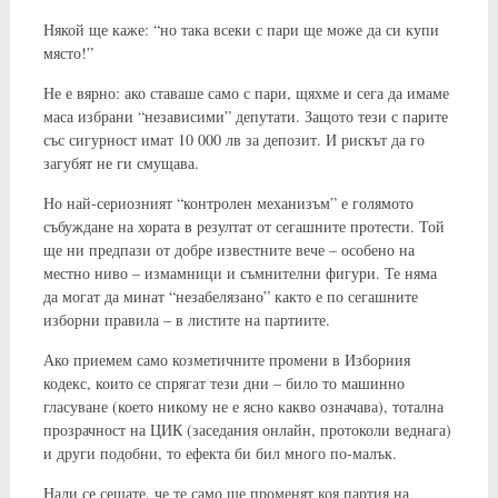
Някой ще каже: “но така всеки с пари ще може да си купи
място!”
Не е вярно: ако ставаше само с пари, щяхме и сега да имаме
маса избрани “независими” депутати. Защото тези с парите
със сигурност имат 10 000 лв за депозит. И рискът да го
загубят не ги смущава.
Но най-сериозният “контролен механизъм” е голямото
събуждане на хората в резултат от сегашните протести. Той
ще ни предпази от добре известните вече – особено на
местно ниво – измамници и съмнителни фигури. Те няма
да могат да минат “незабелязано” както е по сегашните
изборни правила – в листите на партиите.
Ако приемем само козметичните промени в Изборния
кодекс, които се спрягат тези дни – било то машинно
гласуване (което никому не е ясно какво означава), тотална
прозрачност на ЦИК (заседания онлайн, протоколи веднага)
и други подобни, то ефекта би бил много по-малък.
Нали се сещате, че те само ще променят коя партия на