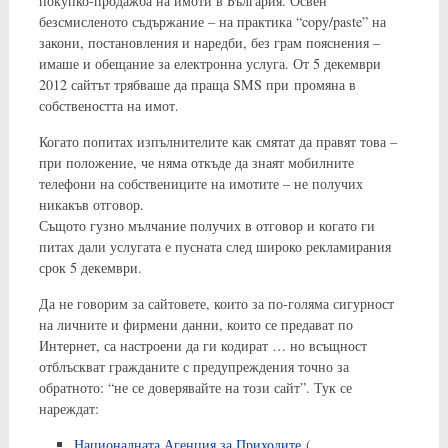
покупко-продажба на имоти в България. Освен
безсмисленото съдържание – на практика “copy/paste” на
закони, постановления и наредби, без грам пояснения –
имаше и обещание за електронна услуга. От 5 декември
2012 сайтът трябваше да праща SMS при промяна в
собствеността на имот.
Когато попитах изпълнителите как смятат да правят това –
при положение, че няма откъде да знаят мобилните
телефони на собствениците на имотите – не получих
никакъв отговор.
Същото гузно мълчание получих в отговор и когато ги
питах дали услугата е пусната след широко рекламирания
срок 5 декември.
Да не говорим за сайтовете, които за по-голяма сигурност
на личните и фирмени данни, които се предават по
Интернет, са настроени да ги кодират … но всъщност
отблъскват гражданите с предупреждения точно за
обратното: “не се доверявайте на този сайт”. Тук се
нареждат:
Националната Агенция за Приходите
(