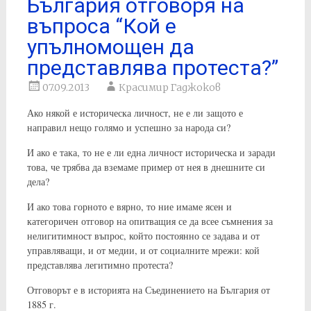
България отговоря на
въпроса “Кой е
упълномощен да
представлява протеста?”
07.09.2013
Красимир Гаджоков
Ако някой е историческа личност, не е ли защото е
направил нещо голямо и успешно за народа си?
И ако е така, то не е ли една личност историческа и заради
това, че трябва да вземаме пример от нея в днешните си
дела?
И ако това горното е вярно, то ние имаме ясен и
категоричен отговор на опитващия се да всее съмнения за
нелигитимност въпрос, който постоянно се задава и от
управляващи, и от медии, и от социалните мрежи: кой
представлява легитимно протеста?
Отговорът е в историята на Съединението на България от
1885 г.