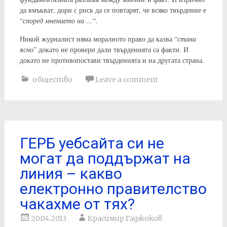
да вмъкват, дори с риск да се повтарят, че всяко твърдение е
“
според мнението на …
“.
Никой журналист няма моралното право да казва “
стана
ясно
” докато не провери дали твърденията са факти. И
докато не противопостави твърденията и на другата страна.
общество
Leave a comment
ГЕРБ уебсайта си не
могат да поддържат на
линия – какво
електронно правителство
чакахме от тях?
20.04.2013
Красимир Гаджоков