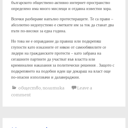
българското обществено-активно интернет-пространство
определено има много мислещи и отдавна известни хора.
Всички разбираме напълно протестиращите. Те са прави –
абсолютно недопустимо е сметките им за ток да станат два
пъти по-високи за една година.
Но това не е оправдание да правиш или подкрепяш
глупости като изказните от някои от самообявилите се
лидери на гражданските протести – като забрана на
сегашните партиите да участват във властта или
криминални наказания за политически решения . Защото с
подкрепянето на подобни идеи ще докараш на власт още
по-опасни използвачи и далавераджии.
общество
,
политика
Leave a
comment