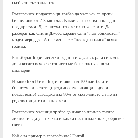
съобрази със заплатите.
Българските подрастващи трябва да учат как се прави
бизнес още от 7-8-ми клас. Какви са качествата на един
предприемач. Да се поучат от световно успелите. Да
разберат как Стийв Джобс караше един “най-обикновен”
модел мерцедес. А не сменяше с “последна класа” всяка
година.
Как Уорън Бъфет десетки години е карал старата си кола,
дори когато вече състоянието му беше оценявано за
милиарди.
И защо Бил Гейтс, Бъфет и още над 100 най-богати
бизнесмени в света (предимно американци – доста
показателно) завещаха над 90% от състоянието си не на
родствениците си, а на света.
Българските ученици трябва да имат за пример такива
личности. Да учат какво и как са постигнали най-добрите в
света.
Кой е за пример в географията? Никой.