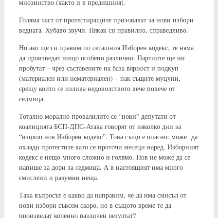
мнозинство (както и в предишния).
Голяма част от протестиращите призовават за нови избори
веднага. Хубаво звучи. Някак си правилно, справедливо.
Но ако ще ги правим по сегашния Изборен кодекс, те няма
да произведат нищо особено различно. Партиите ще ни
пробутат – чрез съставените на база вярност и подкуп
(материален или нематериален) – пак същите муцуни,
срещу които се излива недоволството вече повече от
седмица.
Тотално морално провалилите се “нови” депутати от
коалицията БСП-ДПС-Атака говорят от няколко дни за
“изцяло нов Изборен кодекс”. Това също е опасно: може да
охлади протестите като се проточи месеци наред. Изборният
кодекс е нещо много сложно и голямо. Нов не може да се
напише за дори за седмица. А в настоящият има много
смислени и разумни неща.
Така въпросът е какво да направим, че да има смисъл от
нови избори съвсем скоро, но в същото време те да
произведат коренно различен резултат?