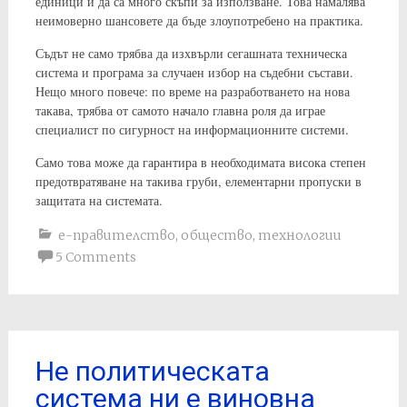
единици и да са много скъпи за използване. Това намалява
неимоверно шансовете да бъде злоупотребено на практика.
Съдът не само трябва да изхвърли сегашната техническа
система и програма за случаен избор на съдебни състави.
Нещо много повече: по време на разработването на нова
такава, трябва от самото начало главна роля да играе
специалист по сигурност на информационните системи.
Само това може да гарантира в необходимата висока степен
предотвратяване на такива груби, елементарни пропуски в
защитата на системата.
е-правителство
,
общество
,
технологии
5 Comments
Не политическата
система ни е виновна