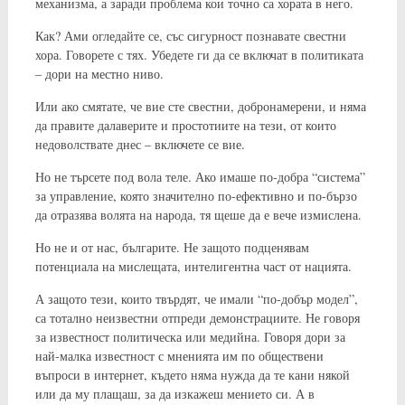
механизма, а заради проблема кои точно са хората в него.
Как? Ами огледайте се, със сигурност познавате свестни
хора. Говорете с тях. Убедете ги да се включат в политиката
– дори на местно ниво.
Или ако смятате, че вие сте свестни, добронамерени, и няма
да правите далаверите и простотиите на тези, от които
недоволствате днес – включете се вие.
Но не търсете под вола теле. Ако имаше по-добра “система”
за управление, която значително по-ефективно и по-бързо
да отразява волята на народа, тя щеше да е вече измислена.
Но не и от нас, българите. Не защото подценявам
потенциала на мислещата, интелигентна част от нацията.
А защото тези, които твърдят, че имали “по-добър модел”,
са тотално неизвестни отпреди демонстрациите. Не говоря
за известност политическа или медийна. Говоря дори за
най-малка известност с мненията им по обществени
въпроси в интернет, където няма нужда да те кани някой
или да му плащаш, за да изкажеш мението си. А в