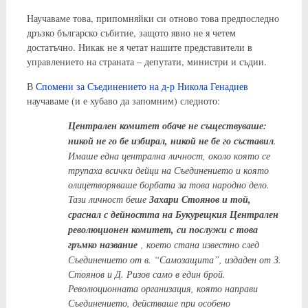
Научаваме това, припомняйки си отново това предпоследно
дръзко българско събитие, защото явно не я четем
достатъчно. Никак не я четат нашите представители в
управлението на страната – депутати, министри и съдии.
В
Спомени за Съединението на д-р Никола Генадиев
научаваме (и е хубаво да запомним) следното:
Централен комитет обаче не съществуваше:
никой не го бе избирал, никой не бе го съставил
.
Имаше една централна личност, около която се
трупаха всички дейци на Съединението и която
олицетворяваше борбата за това народно дело.
Тази личност беше
Захари Стоянов и той,
сраснал с дейността на Букурещкия Централен
революционен комитет, си послужи с това
гръмко название
, което стана известно след
Съединението от в. “Самозащита”, издаден от З.
Стоянов и Д. Ризов само в един брой.
Революционната организация, която направи
Съединението, действаше при особено