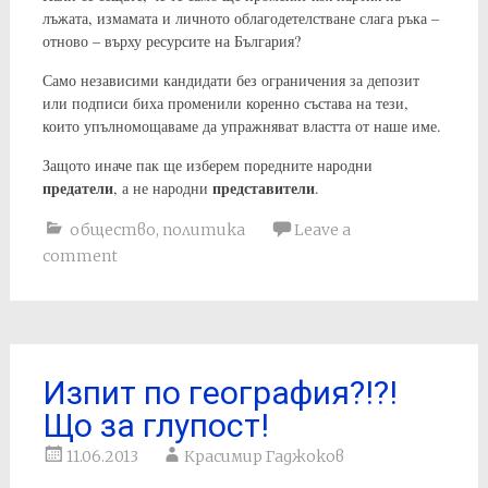
лъжата, измамата и личното облагодетелстване слага ръка –
отново – върху ресурсите на България?
Само независими кандидати без ограничения за депозит
или подписи биха променили коренно състава на тези,
които упълномощаваме да упражняват властта от наше име.
Защото иначе пак ще изберем поредните народни
предатели
представители
, а не народни
.
общество
,
политика
Leave a
comment
Изпит по география?!?!
Що за глупост!
11.06.2013
Красимир Гаджоков