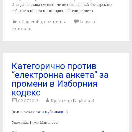
И за да не става смешен, че не познава най-българското
събитие в новата ни история – Съединението.
общество
,
политика
Leave a
comment
Категорично против
“електронна анкета” за
промени в Изборния
кодекс
02.07.2013
Красимир Гаджоков
(във връзка с
тази публикация
)
Уважаема Г-жо Манолова,