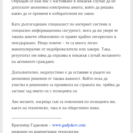
Обръщам се към Вас с настояване в никакъв случай да не
допускате анонимна електронна анкета, която да решава
какво да се променя в избирателния ни закон.
Като дългогодишен специалист по интернет системи и
специално информационна сигурност, мога да ви уверя че
такива анкети обикновено се правят крайно несериозно и
неиздържано. Нещо повече – те са много лесно
манипулируеми от недоброжелатели или хакери. Така,
резултатът им няма да отразява в никакъв случай желанието
на активните граждани.
Допълнително, недопустимо е да оставяме в ръцете на
анонимни решения от такава важност. Който иска да
участва в решенията за промяната на страната ни, трябва да
застане зад името си с позицията си.
Ако желаете, насреща съм за пояснения по позицията ми,
както на техническо, така и на обществено ниво.
~~~~~~~~~~~~~~~~~~~~~
www.gadjokov.com
Красимир Гаджоков –
инженер по компютърни технологии