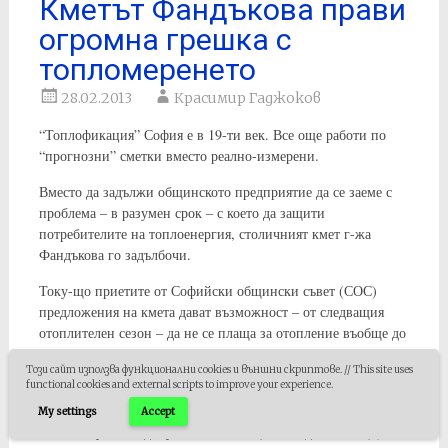
Кметът Фандъкова прави
огромна грешка с
топломеренето
28.02.2013
Красимир Гаджоков
“Топлофикация” София е в 19-ти век. Все още работи по
“прогнозни” сметки вместо реално-измерени.
Вместо да задължи общинското предприятие да се заеме с
проблема – в разумен срок – с което да защити
потребителите на топлоенергия, столичният кмет г-жа
Фандъкова го задълбочи.
Току-що приетите от Софийски общински съвет (СОС)
предложения на кмета дават възможност – от следващия
отоплителен сезон – да не се плаща за отопление въобще до
получаването на така наречените “изравнителни” сметки.
Този сайт използва функционални cookies и външни скриптове. // This site uses
functional cookies and external scripts to improve your experience.
Премахването на лихвите върху “прогнозните” сметки е
положително и правилно решение (друг е въпросът колко
My settings
Accept
голяма глупост е допускането въобще на подобно нещо).