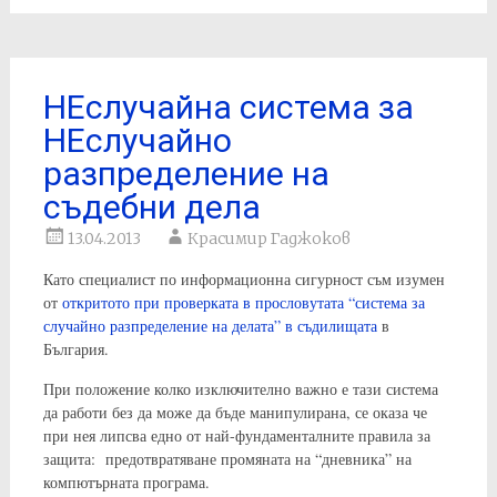
НЕслучайна система за
НЕслучайно
разпределение на
съдебни дела
13.04.2013
Красимир Гаджоков
Като специалист по информационна сигурност съм изумен
от
откритото при проверката в прословутата “система за
случайно разпределение на делата” в съдилищата
в
България.
При положение колко изключително важно е тази система
да работи без да може да бъде манипулирана, се оказа че
при нея липсва едно от най-фундаменталните правила за
защита: предотвратяване промяната на “дневника” на
компютърната програма.