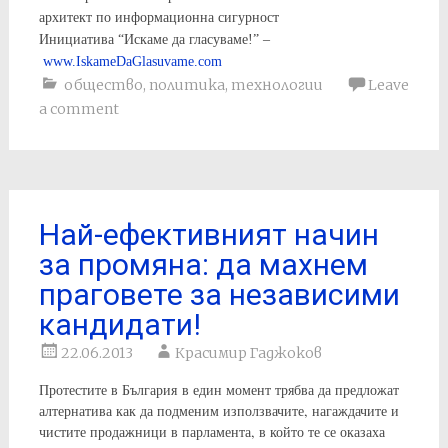
архитект по информационна сигурност
Инициатива “Искаме да гласуваме!” –
www.IskameDaGlasuvame.com
общество
,
политика
,
технологии
Leave
a comment
Най-ефективният начин
за промяна: да махнем
праговете за независими
кандидати!
22.06.2013
Красимир Гаджоков
Протестите в България в един момент трябва да предложат
алтернатива как да подменим използвачите, нагаждачите и
чистите продажници в парламента, в който те се оказаха