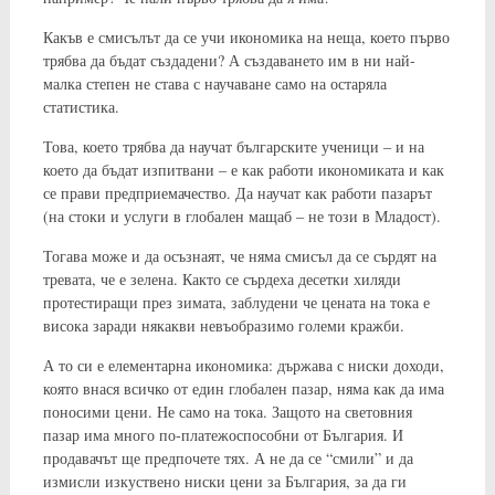
Какъв е смисълът да се учи икономика на неща, което първо
трябва да бъдат създадени? А създаването им в ни най-
малка степен не става с научаване само на остаряла
статистика.
Това, което трябва да научат българските ученици – и на
което да бъдат изпитвани – е как работи икономиката и как
се прави предприемачество. Да научат как работи пазарът
(на стоки и услуги в глобален мащаб – не този в Младост).
Тогава може и да осъзнаят, че няма смисъл да се сърдят на
тревата, че е зелена. Както се сърдеха десетки хиляди
протестиращи през зимата, заблудени че цената на тока е
висока заради някакви невъобразимо големи кражби.
А то си е елементарна икономика: държава с ниски доходи,
която внася всичко от един глобален пазар, няма как да има
поносими цени. Не само на тока. Защото на световния
пазар има много по-платежоспособни от България. И
продавачът ще предпочете тях. А не да се “смили” и да
измисли изкуствено ниски цени за България, за да ги