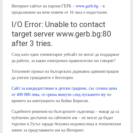
Интернет-сайтът на партия ГЕРБ –
www.gerb.bg
– в
продължение на вече повече от 16 часа е недостъпен.
I/O Error: Unable to contact
target server www.gerb.bg:80
after 3 tries.
След като един елементарен уебсайт не могат да поддържат
да работи, за какво електронно правителство ни говорят?
Тоталният провал на българската държавна администрация
да улесни гражданите е безспорен.
Сайт за кандидатстване в детски градини, със солена цена
от 400 000 лева, се срина минути след пускането му
по
времето на кметуването на Бойко Борисов.
Съдебните решения на българските съдилища – макар да са
публично достъпни на сайтовете им – не могат да бъдат
търсени в Гугъл заради безумна недомислица в техническия
начин за представянето им на Интернет.