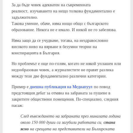
За да бъде човек адекватен на съвременната
реалност, изучаването на нещо толкова фундаментално е
задължително.
Такова умение, обаче, няма нищо общо с българското
образование. Никога не е имало. И никой не го забелязва.
Няма защо да се учудваме, тогава, на нездравословно
високото ниво на вярване в безумни теории на
конспирацията в България.
Но проблемът е още по-голям, когато не някой уплашен или
недообразован човек, а журналистите не правят разлика
между тези две фундаментално различни категории.
Пример е
днешна публикация на Медиапуул
по повод
предстоящия дебат за отмяна на забраната за пушене в
закритите обществени помещения. По-специално, следния
пасаж:
След въвеждането на забраната през миналата година
около 150 000 души са загубили работата си,
стана
ясно
на срещата на представители на Българската