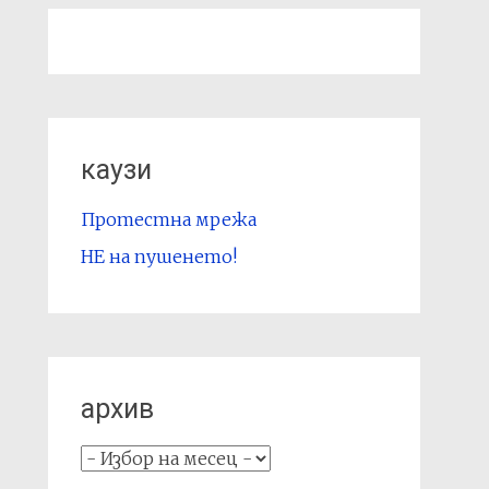
каузи
Протестна мрежа
НЕ на пушенето!
архив
архив