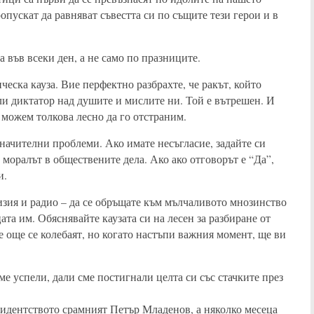
ускат да равняват съвестта си по същите тези герои и в
а във всеки ден, а не само по празниците.
еска кауза. Вие перфектно разбрахте, че ракът, който
ли диктатор над душите и мислите ни. Той е вътрешен. И
е можем толкова лесно да го отстраним.
значителни проблеми. Ако имате несъгласие, задайте си
 моралът в обществените дела. Ако ако отговорът е “Да”,
и.
изия и радио – да се обръщате към мълчаливото мнозинство
та им. Обяснявайте каузата си на лесен за разбиране от
 още се колебаят, но когато настъпи важния момент, ще ви
ме успели, дали сме постигнали целта си със стачките през
зидентството срамният Петър Младенов, а няколко месеца