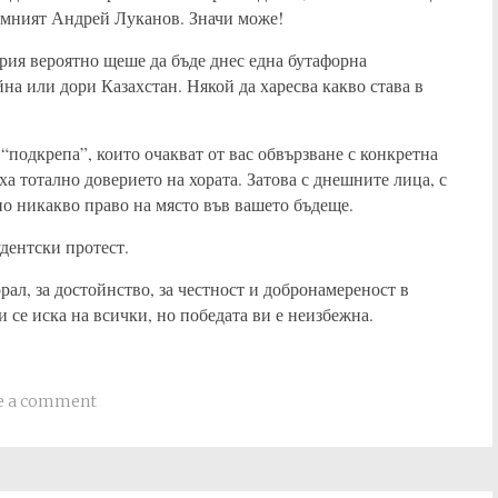
рамният Андрей Луканов. Значи може!
ария вероятно щеше да бъде днес една бутафорна
а или дори Казахстан. Някой да харесва какво става в
“подкрепа”, които очакват от вас обвързване с конкретна
а тотално доверието на хората. Затова с днешните лица, с
о никакво право на място във вашето бъдеще.
удентски протест.
орал, за достойнство, за честност и добронамереност в
и се иска на всички, но победата ви е неизбежна.
e a comment