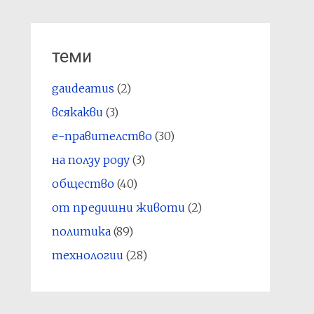
теми
gaudeamus
(2)
всякакви
(3)
е-правителство
(30)
на ползу роду
(3)
общество
(40)
от предишни животи
(2)
политика
(89)
технологии
(28)