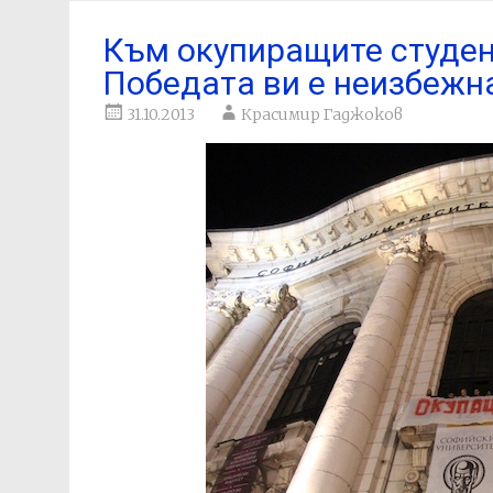
Към окупиращите студен
Победата ви е неизбежн
31.10.2013
Красимир Гаджоков