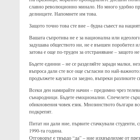
славно революционно минало. Но много удобно проп
делниците. Напомнете им това.
Защото точно това сте вие – будна съвест на нацият
Вашата съпротива не е за национална или идеологич
задушава обществото ни, не е външен поробител и
затова е още по-труден за отстраняване – защото н
Бъдете единни – не се разделяйте заради малки, не
въпроса дали сте все още съгласни по най-важното:
продължете каузата си заедно, въпреки разликите с
Всеки ден намирайте начин – предимно чрез телев
сънародници. Бъдете емоционални. Спечелете сърца
обикновения човек език. Мнозинството българи все
подкрепят.
Питат ни дали ние, първите стачкували студенти, с
1990-та година.
Отговорът е твърдо “да” – ние изхвърлихме от пре