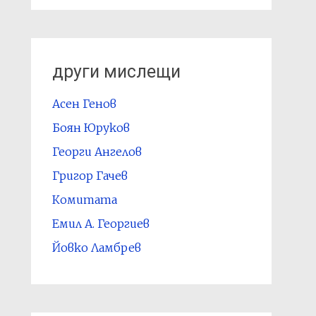
други мислещи
Асен Генов
Боян Юруков
Георги Ангелов
Григор Гачев
Комитата
Емил А. Георгиев
Йовко Ламбрев