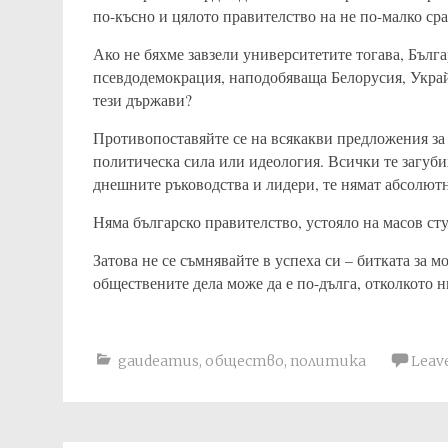
по-късно и цялото правителство на не по-малко с
Ако не бяхме завзели университетите тогава, Бълг
псевдодемокрация, наподобяваща Белорусия, Украйн
тези държави?
Противопоставяйте се на всякакви предложения за 
политическа сила или идеология. Всички те загубих
днешните ръководства и лидери, те нямат абсолютн
Няма българско правителство, устояло на масов ст
Затова не се съмнявайте в успеха си – битката за м
обществените дела може да е по-дълга, отколкото н
gaudeamus
,
общество
,
политика
Leav