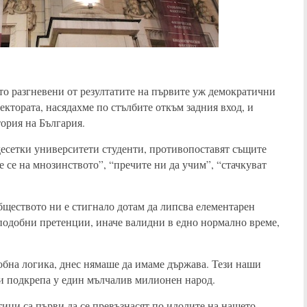
ито разгневени от резултатите на първите уж демократични
ектората, насядахме по стълбите откъм задния вход, и
тория на България.
десетки университети студенти, противопоставят същите
е се на мнозинството”, “пречите ни да учим”, “стачкуват
обществото ни е стигнало дотам да липсва елементарен
 подобни претенции, иначе валидни в едно нормално време,
обна логика, днес нямаше да имаме държава. Тези наши
и подкрепа у един мълчалив милионен народ.
ци са първи да се превъзнасят по идолите на нашето