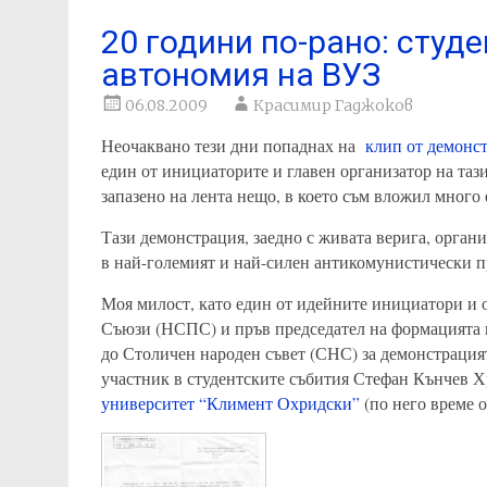
20 години по-рано: студ
автономия на ВУЗ
06.08.2009
Красимир Гаджоков
Неочаквано тези дни попаднах на
клип от демонст
един от инициаторите и главен организатор на тази
запазено на лента нещо, в което съм вложил много
Тази демонстрация, заедно с живата верига, орган
в най-големият и най-силен антикомунистически п
Моя милост, като един от идейните инициатори и
Съюзи (НСПС) и пръв председател на формацията
до Столичен народен съвет (СНС) за демонстрацият
участник в студентските събития Стефан Кънчев Х
университет “Климент Охридски”
(по него време о