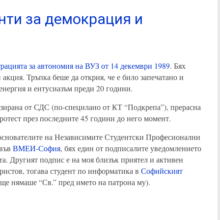
енти за демокрация и
рацията за автономия на ВУЗ от 14 декември 1989
. Бях
 акция. Тръпка беше да открия, че е било запечатано и
 енергия и ентусиазъм преди 20 години.
изирана от СДС (по-специлано от КТ “Подкрепа”), прерасна
ротест през последните 45 години до него момент.
 основателите на Независимите Студентски Професионални
 във
ВМЕИ-София
, бях един от подписалите уведомлението
а. Другият подпис е на моя близък приятел и активен
ристов, тогава студент по информатика в
Софийският
ще нямаше “Св.” пред името на патрона му).