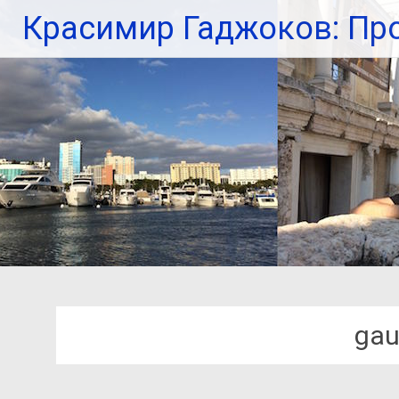
Красимир Гаджоков: Пр
ga