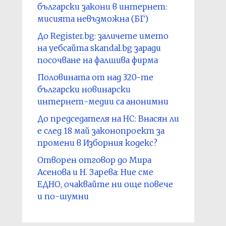
български закони в интернет:
мисията невъзможна (БГ)
До Register.bg: заличете името
на уебсайта skandal.bg заради
посочване на фалшива фирма
Половината от над 320-те
български новинарски
интернет-медии са анонимни
До председателя на НС: Внасян ли
е след 18 май законопроект за
промени в Изборния кодекс?
Отворен отговор до Мира
Асенова и Н. Зарева: Ние сме
ЕДНО, очаквайте ни още повече
и по-шумни