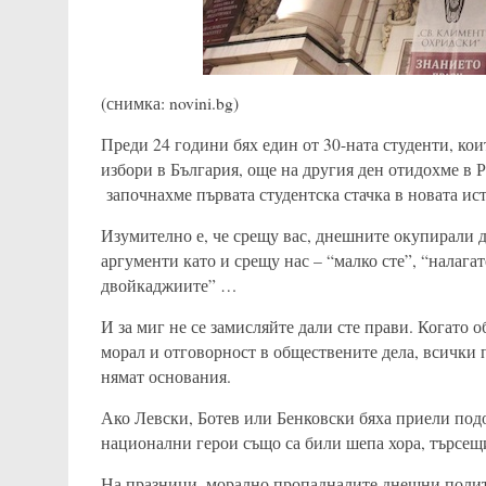
(снимка: novini.bg)
Преди 24 години бях един от 30-ната студенти, ко
избори в България, още на другия ден отидохме в Р
започнахме първата студентска стачка в новата ис
Изумително е, че срещу вас, днешните окупирали 
аргументи като и срещу нас – “малко сте”, “налагат
двойкаджиите” …
И за миг не се замисляйте дали сте прави. Когато 
морал и отговорност в обществените дела, всички
нямат основания.
Ако Левски, Ботев или Бенковски бяха приели под
национални герои също са били шепа хора, търсещ
На празници, морално пропадналите днешни полити