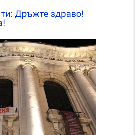
ти: Дръжте здраво!
а!