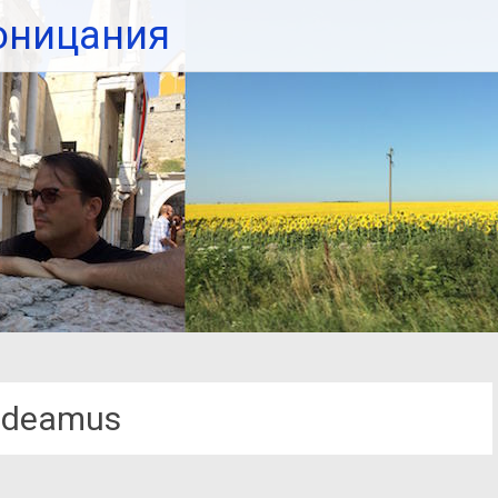
оницания
udeamus