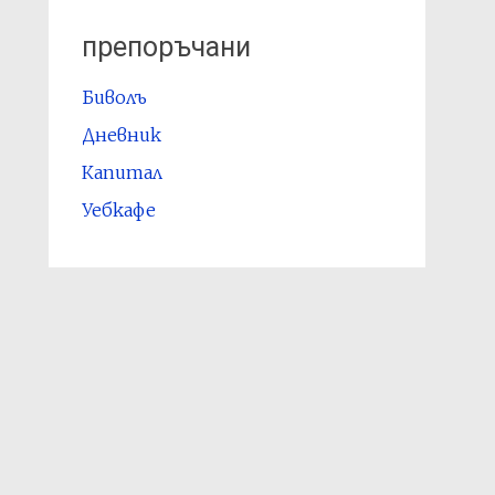
препоръчани
Биволъ
Дневник
Капитал
Уебкафе