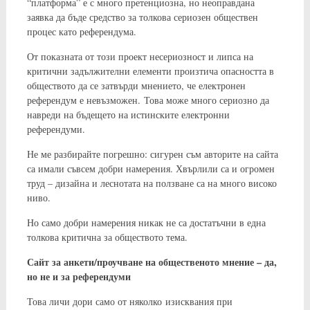
“платформа” е с много претенциозна, но неоправдана
заявка да бъде средство за толкова сериозен обществен
процес като референдума.
От показната от този проект несериозност и липса на
критични задължителни елементи произтича опасността в
обществото да се затвърди мнението, че електронен
референдум е невъзможен. Това може много сериозно да
навреди на бъдещето на истинските електронни
референдуми.
Не ме разбирайте погрешно: сигурен съм авторите на сайта
са имали съвсем добри намерения. Хвърлили са и огромен
труд – дизайна и леснотата на ползване са на много високо
ниво.
Но само добри намерения никак не са достатъчни в една
толкова критична за обществото тема.
Сайт за анкети/проучване на общественото мнение – да,
но не и за референдуми
Това личи дори само от няколко изисквания при