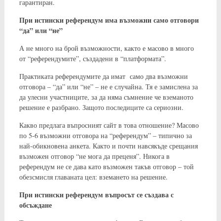
гарантиран.
При истински референдум има възможни само отговори
“да” или “не”
А не много на брой възможности, както е масово в много
от “референдумите”, създадени в “платформата”.
Практиката референдумите да имат само два възможни
отговора – “да” или “не” – не е случайна. Тя е замислена за
да улесни участниците, за да няма съмнение че вземаното
решение е разбрано. Защото последиците са сериозни.
Какво предлага въпросният сайт в това отношение? Масово
по 5-6 възможни отговора на “референдум” – типично за
най-обикновена анкета. Както и почти навсякъде срещания
възможен отговор “не мога да преценя”. Никога в
референдум не се дава като възможен такъв отговор – той
обезсмисля главаната цел: вземането на решение.
При истински референдум въпросът се създава с
обсъждане