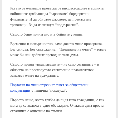
Когато се очакваше проверка от висшестоящите в армията,
войниците трябваше да “варосваме” бордюрите и
фиданките. И да обираме фасовете, да премахваме
треволяци. За да изглеждат “поддържани”.
Същото беше прилагано и в бойните учения.
Временно и повърхностно, само докато мине проверката.
Без смисъл. Без съдържание. “Замазване на очите” – това е
може би най-добрият превод на тази дума.
Същото правят управляващите – не само сегашните – в
областта на прословутото електронно правителство:
замазват очите на гражданите.
Порталът на министерският съвет за обществени
консултации
е типична “показуха”.
Първото нещо, което трябва да видя като гражданин, е как
мога да се включа в едно обсъждане. Очаквам една проста
страничка с описание на стъпки.