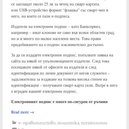
се заплащат около 25 лв за четец на смарт-картата,
или USB-устройство формат “флашка” със смарт-чип в
него, на които се пази е-подписа.
Издатели на електронен подпис – като Банксервиз,
например – имат клонове не само във всеки областен град,
но и в много по-малки населени места. Това прави
придобиването на е-подпис изключително достъпно.
За да си издадете електронен подпис, попълвате заявка на
сайта на някой от упълномощените издатели. След това
посещавате някой от офисите на издателя и след
идентификация по личен документ от негов служител –
задължителна за издаване на толкова висока степен на
идентификация – получавате смарт-карта (или. Вътре в него
е вграден вашият електронен подпис.
Електронният подпис е много по-сигурен от ръчния
Read more
→
е-правителство
,
политика
,
технологии