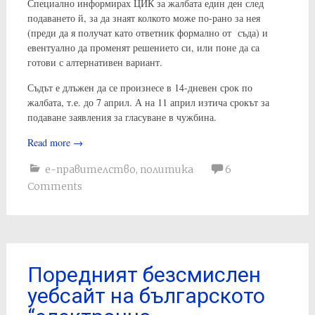
Специално информирах ЦИК за жалбата един ден след
подаването й, за да знаят колкото може по-рано за нея
(преди да я получат като ответник формално от съда) и
евентуално да променят решението си, или поне да са
готови с алтернативен вариант.
Съдът е длъжен да се произнесе в 14-дневен срок по
жалбата, т.е. до 7 април. А на 11 април изтича срокът за
подаване заявления за гласуване в чужбина.
Read more
→
е-правителство
,
политика
6
Comments
Поредният безсмислен
уебсайт на българското