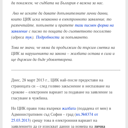
да покажем, че съдбата на България е важна за нас.
Ако не искате да давате допълнителните лични данни,
които ЦИК иска незаконно в електронното заявление, то
разпечтайте, попълнете и пратете
тази писмен форма на
заявление
с писмо по пощата до съответното посолство
(адреса
тук
).
Подробности
за попълването.
Това не значи, че няма да продължим да търсим сметка на
ЦИК за нарушенията на закона – жалбата остава в сила и
ще държим да бъде удовлетворена.
———————————————————————————-
Днес, 28 март 2013 г., ЦИК най-после предостави на
страницата си – след голямо закъснение и неспазване на
срокове – електронен вариант за подаване на заявление за
гласуване в чужбина.
Но ЦИК прави това въпреки
жалбата
(подадена от мен) в
Административен съд София – град (
вх.№8374 от
25.03.2013
) срещу това в електронния вариант на
лична
заявлението да се изискват данни за номера на