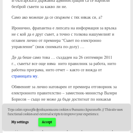
В българската държавна администрация са се нароили
безброй съвети за какво ли не.
Само ако можеше да се свържем с тях някак си, а?
Иронично, фрапантна е липсата на информация за връзка
не с кой да е друг съвет, а точно с толкова нашумелият и
оглавен лично от премиера “Съвет по електронно
управление” (виж снимката по-долу) …
Де да беше само това … създаден на 26 септември 2011
г., съветът все още няма нито правилник за работа, нито
работна програма, нито отчет – както се вижда от
страницата му
.
Обявеният за лично натоварен от премиера отговорник за
електронното правителство – заместник-министър Валери
Борисов – също не може да бъде достигнат по никакъв
начин, както се вижда в
неговата страница
в
Този сайт използва функционални cookies и външни скриптове. // This site uses
Министерството на транспорта, информационните
functional cookies and external scripts to improve your experience.
технологии и съобщенията.
My settings
Accept
Задава се едно страхотно електронно правителство, направо