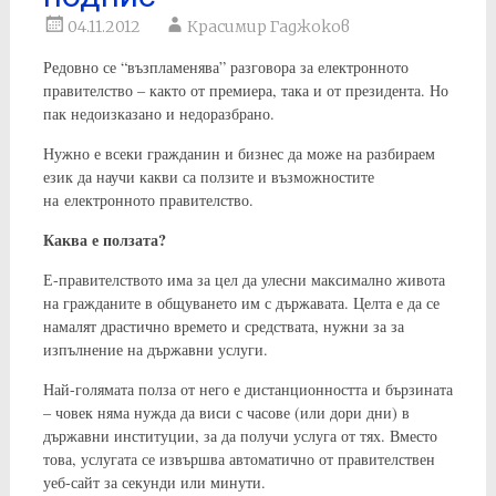
04.11.2012
Красимир Гаджоков
Редовно се “възпламенява” разговора за електронното
правителство – както от премиера, така и от президента. Но
пак недоизказано и недоразбрано.
Нужно е всеки гражданин и бизнес да може на разбираем
език да научи какви са ползите и възможностите
на електронното правителство.
Каква е ползата?
Е-правителството има за цел да улесни максимално живота
на гражданите в общуването им с държавата. Целта е да се
намалят драстично времето и средствата, нужни за за
изпълнение на държавни услуги.
Най-голямата полза от него е дистанционността и бързината
– човек няма нужда да виси с часове (или дори дни) в
държавни институции, за да получи услуга от тях. Вместо
това, услугата се извършва автоматично от правителствен
уеб-сайт за секунди или минути.