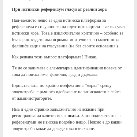
При истински референдум гласуват реални хора
Най-важното нещо за една истинска платформа за
референдум е сигурността на идентификацията – че гласуват
истински хора. Това е изключително критично – особено за
България, където има огромна мнителност и съмнения за
фалшификация на гласувания (не без своите основания.)
Как решава този въпрос платформата? Никак.
Tя не се занимава с елементарна идентификация повече от
това да поиска име, фамилия, град и държава.
Единствената, но крайно неефективна “мярка” срещу
злоупотреба, е ръчното одобряване на записването в сайта
от администраторите.
Има и едно странно задължително изискване при
снимка
регистрация: да качите своя
. Законодателството за
референдуми не изисква подобно нещо. Неясно е до какви
злоупотреби може да доведе това изискване.