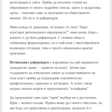
регистрация в сайта. Трябва да посочите степен на
образование от много подробен списък, както и възрастова
група – типично само за проучване на общественото
мнение. Но не и за референдум.
Няма нужда от доказване, че въпрос от типа “Защо
изостават регионалните европроекти?” няма нищо общо с
какъвто и да било референдум. С толкова обща и
субективна формулировка, но и най-вече с многобройните
възможни отговори, това е просто обикновена анкета/
проучване.
Истинският референдум
е изразяване на най-върховното
гражданско право – правото на власт. Затова при
създаването на електронен начин за осъществяването на
тази власт трябва да подхождаме изключително
професионално, сериозно и отговорно. А точно такъв
подход липсва изцяло в предложената “платформа”.
Да предложиш само една “идея” въобще не е достатъчно.
Идеи – колкото искаш. Идеята може да е много смислена, но
ако бъде зле представена и реализирана, провалът й е