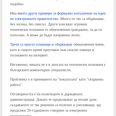
подобно.
Има
много други примери за формално изпълнение на идеи
по електронното правителство
. Много от тях са объркващи,
без логика, без смисъл. Други изискват огромни
технически познания от обикновения гражданин, за да ги
използва. А може да бъдат направени лесно.
Трети са просто плашещи и объркващи
обикновения човек,
като в същото време приучават към опасни навици в
ползването на интернет.
Несъмнено, вината не е в липсата на технически познания у
българските компютърни специалисти.
Проблемът е в приемането на “показухата” като “свършена
работа”.
Отговорността е на политиците и държавната
администрация. Докато те продължават да нехаят дали
създаваните от тях решения са полезни и улесняващи, ще
продължи 20-годишното говорене за електронно
правителство.