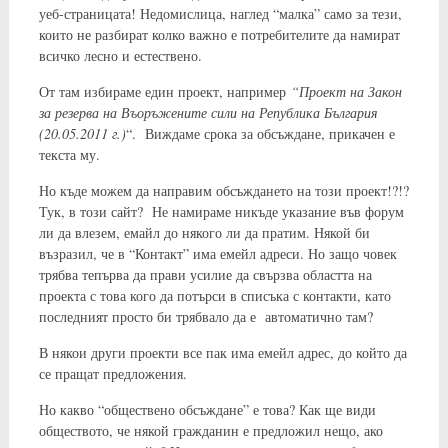
уеб-страницата! Недомислица, наглед “малка” само за тези,
които не разбират колко важно е потребителите да намират
всичко лесно и естествено.
От там избираме един проект, например
“Проект на Закон
за резерва на Въоръжените сили на Република България
(20.05.2011 г.)
“. Виждаме срока за обсъждане, прикачен е
текста му.
Но къде можем да направим обсъждането на този проект!?!?
Тук, в този сайт? Не намираме никъде указание във форум
ли да влезем, емайл до някого ли да пратим. Някой би
възразил, че в “Контакт” има емейл адреси. Но защо човек
трябва тепърва да прави усилие да свързва областта на
проекта с това кого да потърси в списъка с контакти, като
последният просто би трябвало да е автоматично там?
В някои други проекти все пак има емейл адрес, до който да
се пращат предложения.
Но какво “обществено обсъждане” е това? Как ще види
обществото, че някой гражданин е предложил нещо, ако