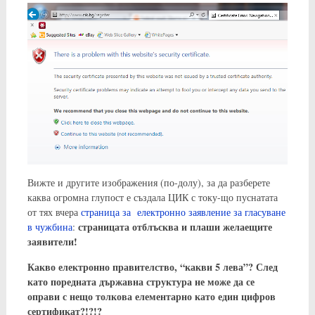
Вижте и другите изображения (по-долу), за да разберете
каква огромна глупост е създала ЦИК с току-що пуснатата
от тях вчера
страница за електронно заявление за гласуване
страницата отблъсква и плаши желаещите
в чужбина
:
заявители!
Какво електронно правителство, “какви 5 лева”? След
като поредната държавна структура не може да се
оправи с нещо толкова елементарно като един цифров
сертификат?!?!?