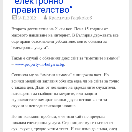
“електронно
правителство”
14.11.2012
Красимир Гаджоков
Второто десетилетие на 21-ви век. Поне 15 години от
масовото навлизане на интернет. В България държавата все
още прави безсмислени уебсайтове, които обявява за
“електронна услуга”.
Такъв е случай с обявеният днес сайт за “имотните измами”
–
www.property-in-bulgaria.bg
.
Секцията му за “имотни измами” е нищожна част. Но
всички медийни заглавия обявиха едва ли не сайта за точно
с такава цел. Дали от незнание на държавните служители,
натоварени да съобщят на медиите, или защото
журналистите намират всички други негови части за
скучни и непредизвикващи новина.
Но по-големият проблем, е че този сайт не предлага
никаква електронна услуга. Страниците му се състоят от
сух, скучен, трудно четим текст. И как няма да е така, след