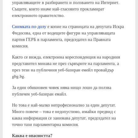
управляващите в разбирането и ползването на Интернет.
Същите, които иначе най-гласовито прокламират
електронното правителство.
Снимката по-долу
е копие на страницата на депутата Искра
Фидосова, една от водещите фигури на управляващата
партия ГЕРБ в парламента, председател на Правната
комисия.
Както се вижда, електронна кореспонденция на народния
представител минава не през сървърите на парламента, а
през тези на публичния уеб-базиран емейл провайдър
gbg.bg.
За един обикновен човек няма нищо лошо да ползва
публичен уеб-базиран емайл.
Но това е най-малко непрофесионално за един депутат.
Много повече – това е недопустимо, имайки предвид с
каква информация се занимава депутат, председател на
точно тази парламентарна комисия.
Каква е опасността?