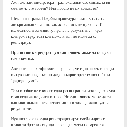
Ами ако администратора – разполагайки със снимката ви –
сметне че сте грозен? Или просто не му допадате?
Шегата настрана. Подобна процедура залага капана на
дискриминацията – по какъвто си искате признак. И
възможности за манипулиране на резултатите – чрез
контрол върху това кой може и кой не може да се
регистрира.
При истински референдум един човек може да гласува
само веднъж
Авторите на платформата внушават, че един човек може да
гласува само веднъж по даден въпрос чрез техния сайт за
“референдуми”.
регистрация
Това въобще не е вярно: една
може да гласува
човек
само веднъж по даден въпрос. Но един
може да си
направи колкото иска регистрации и така да манипулира
резултатите.
Нужният за още една регистрация друг емейл адрес се
прави за броени секунди на хиляди места по мрежата.