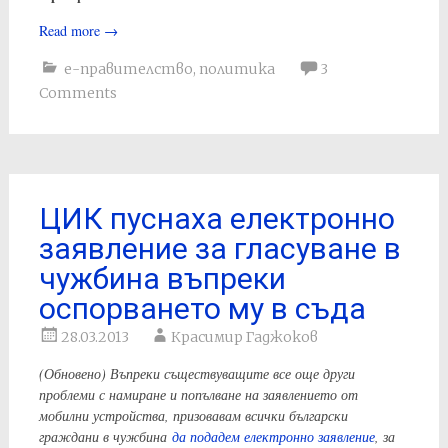
Read more
→
е-правителство
,
политика
3
Comments
ЦИК пуснаха електронно
заявление за гласуване в
чужбина въпреки
оспорването му в съда
28.03.2013
Красимир Гаджоков
(Обновено) Въпреки съществуващите все още други
проблеми с намиране и попълване на заявлението от
мобилни устройства, призовавам всички български
граждани в чужбина
да подадем електронно заявление
, за