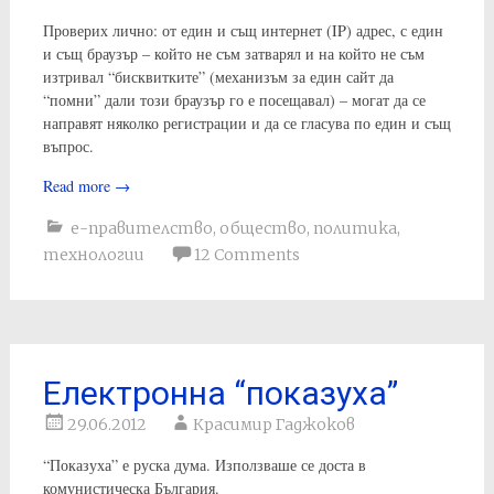
Проверих лично: от един и същ интернет (IP) адрес, с един
и същ браузър – който не съм затварял и на който не съм
изтривал “бисквитките” (механизъм за един сайт да
“помни” дали този браузър го е посещавал) – могат да се
направят няколко регистрации и да се гласува по един и същ
въпрос.
Read more
→
е-правителство
,
общество
,
политика
,
технологии
12 Comments
Електронна “показуха”
29.06.2012
Красимир Гаджоков
“Показуха” е руска дума. Използваше се доста в
комунистическа България.