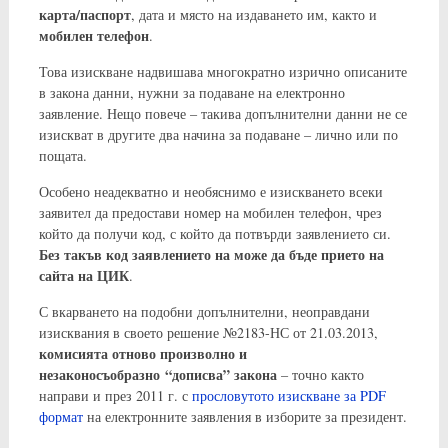
карта/паспорт
, дата и място на издаването им, както и
мобилен телефон
.
Това изискване надвишава многократно изрично описаните
в закона данни, нужни за подаване на електронно
заявление. Нещо повече – такива допълнителни данни не се
изискват в другите два начина за подаване – лично или по
пощата.
Особено неадекватно и необяснимо е изискването всеки
заявител да предостави номер на мобилен телефон, чрез
който да получи код, с който да потвърди заявлението си.
Без такъв код заявлението на може да бъде прието на
сайта на ЦИК
.
С вкарването на подобни допълнителни, неоправдани
изисквания в своето решение №2183-НС от 21.03.2013,
комисията отново произволно и
незаконосъобразно “дописва” закона
– точно както
направи и през 2011 г. с
прословутото изискване за PDF
формат
на електронните заявления в изборите за президент.