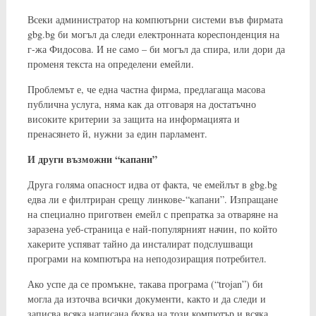
Всеки администратор на компютърни системи във фирмата
gbg.bg би могъл да следи електронната кореспонденция на
г-жа Фидосова. И не само – би могъл да спира, или дори да
променя текста на определени емейли.
Проблемът е, че една частна фирма, предлагаща масова
публична услуга, няма как да отговаря на достатъчно
високите критерии за защита на информацията и
пренасянето й, нужни за един парламент.
И други възможни “капани”
Друга голяма опасност идва от факта, че емейлът в gbg.bg
едва ли е филтриран срещу линкове-“капани”. Изпращане
на специално приготвен емейл с препратка за отваряне на
заразена уеб-страница е най-популярният начин, по който
хакерите успяват тайно да инсталират подслушващи
програми на компютъра на неподозиращия потребител.
Ако успе да се промъкне, такава програма (“trojan”) би
могла да източва всички документи, както и да следи и
записва всяка написана буква на този компютър и всяка