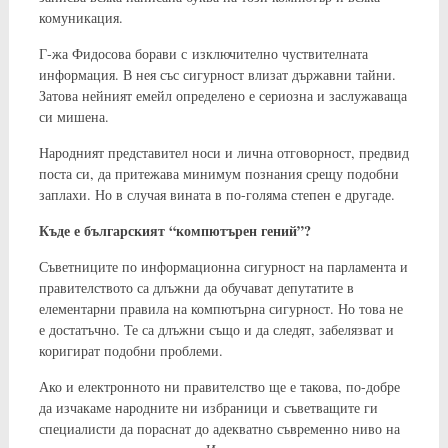
комуникация.
Г-жа Фидосова борави с изключително чуствителната
информация. В нея със сигурност влизат държавни тайни.
Затова нейният емейл определено е сериозна и заслужаваща
си мишена.
Народният представител носи и лична отговорност, предвид
поста си, да притежава минимум познания срещу подобни
заплахи. Но в случая вината в по-голяма степен е другаде.
Къде е българският “компютърен гений”?
Съветниците по информационна сигурност на парламента и
правителството са длъжни да обучават депутатите в
елементарни правила на компютърна сигурност. Но това не
е достатъчно. Те са длъжни също и да следят, забелязват и
коригират подобни проблеми.
Ако и електронното ни правителство ще е такова, по-добре
да изчакаме народните ни избраници и съветващите ги
специалисти да пораснат до адекватно съвременно ниво на