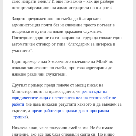
само изпрати емейл? И още по-важно – как ще разбере
позицията/реакцията на администрацията по въпроса?
Защото предложенията по емейл до българската
администрация почти без изключение просто потъват в
пощенските кутии на някой държавен служител.
Последните дори не са си направили труда да сложат един
автоматичен отговор от типа “благодарим за интереса и
участието”.
Един пример е над 8-месечното мълчание на МВнР по
няколко запитвания по емейл, при това адресирани до
няколко различни служители.
Другият пример: преди повече от месец писах на
Министерството на правосъдието, че
регистърът на
юридическите лица с нестопанска цел на техния сайт не
работи
(не дава никакви резултати каквото и да въведем за
търсене, а
преди работещи справки дават програмна
грешка
).
Никакъв знак, че са получили емейла ми. Не би имало
значение, ако все пак бяха оправили сайта си. Но нищо