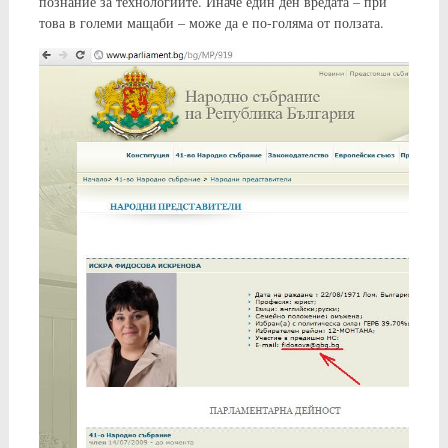
познание за технологиите. Иначе един ден вредата – при
това в големи мащаби – може да е по-голяма от ползата.