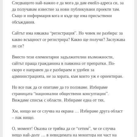
Следващото най-важно е да мога да дам емейл-адреса си, за
да получавам известие за нови публикувани проекти там.
Също и информация кога и къде ще има присъствени
обсъждания.
Сайтът има някаква “регистрация”. Но човек не разбира: за
какво всъщност се регистрира? Какво ще получи? Заслужава
ли си?
Вместо тези елементарни задължителни възможности,
сайтът праща гражданина в паяжина от препратки. По-
скоро е направен да е разбираем и удобен за
администрацията, не за хората, към които уж е ориентиран.
Но все пак да се опитаме да го ползваме. Избираме
страницата “национални обществени консултации”.
Виждаме списък с области. Избираме една от тях.
Хм, нищо не се случва на екрана … Избираме друга област
– пак нищо.
О, момент! Оказва се трябва да се “сетим”, че се случва
нещо най-долу … в невидимата на монитора ни част на