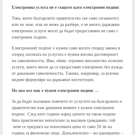
Електронна услуга не е същото като електронен подпис
Това, което българското правителство (не само сегашното)
или не знае, или не може да разбере, е че много държавни
електронни услуги могат да бъдат предоставяни не само с
електронен подпис.
Електронният подпис е нужен само когато според закона и
според логиката на услугата е нужна висока достоверност
на самоличността. Има, обаче, огромно мнозинство полезни
услуги, които могат да се предоставят електронно без нужда
от доказване самоличността. Такива, например, са всички
видове формуляри на държавни институции.
Но ако все пак е нужен електронен подпис …
За да бъдат ползвани повечето от услугите на българското е-
правителство към днешния момент е нужен електронен
подпис. След като години наред цените на такъв подпис
бяха практически непосилни за масовия гражданин, той
вече се предлага на поносимата цена от само 20 лв на
година за физическо лице. Допълнително – но еднократно –