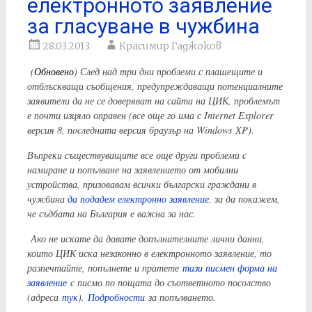
електронното заявление
за гласуване в чужбина
28.03.2013
Красимир Гаджоков
(
Обновено
) След над три дни проблеми с плашещите и
отблъскващи съобщения, предупреждаващи потенциалните
заявители да не се доверяват на сайта на ЦИК, проблемът
е почти изцяло оправен (все още го има с Internet Explorer
версия 8, пoследната версия браузър на Windows XP).
Въпреки съществуващите все още други проблеми с
намиране и попълване на заявлението от мобилни
устройства, призовавам всички български граждани в
чужбина
да подадем електронно заявление
, за да покажем,
че съдбата на България е важна за нас.
Ако не искате да давате допълнителните лични данни,
които ЦИК иска незаконно в електронното заявление, то
разпечтайте, попълнете и пратете
тази писмен форма на
заявление
с писмо по пощата до съответното посолство
(адреса
тук
).
Подробности
за попълването.