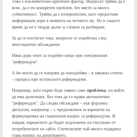
Това е изключително критичен фактор. Въпросът трябва да е
ясен, да е по конкретен проблем, без място за много
субективност. Трябва да е изчерпателен, като предоставя
информация дори в момента на четенето му. Но в същото
време да не е твърде дълъг и сложен за разбиране.
За да се постигне това, въпросът се изработва след
многократни обсъждания.
Няма дори опит за подобно нещо при електронния
“референдум”.
А би могло да се направи да наподобява – в някаква степен
– процеса при истинските референдуми.
проблема
Например, като първо бъде заявен само
, по който
да има допитване. Без това да го прави автоматично
“референдум”. Да следва обсъждане – във форумна
дискусия, например – с предложения за варианти на
формулировка на същинския въпрос за референдума. И
накрая, вариантите да бъдат подложени на гласуване от
потребителите на сайта. Спечелилият най-много подкрепа
става въпрос на допитването.