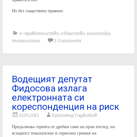
Но без съществено правене.
е-правителство
,
общество
,
политика
,
технологии
2 Comments
Водещият депутат
Фидосова излага
електронната си
кореспонденция на риск
21.05.2012
Красимир Гаджоков
Продължава серията от дребни само на пръв поглед, но
всъщност показателни и сериозни грешки на