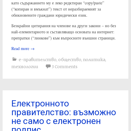
като съдържанието му е леко редктиран “copy/paste”
(“копиран и вмъкнат”) текст от неразбираемият за
обикновените граждани юридически език.
Безкрайни цитирания на членове на други закони – но без
най-елементарното и съставляващо основата на интернет:
препратки (“линкове”) към въпросните външни страници.
Read more
→
е-правителство
,
общество
,
политика
,
технологии
3 Comments
Електронното
правителство: възможно
не само с електронен
подпис