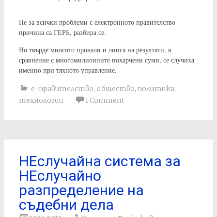
Не за всички проблеми с електронното правителство
причина са ГЕРБ, разбира се.
Но твърде многото провали и липса на резултати, в
сравнение с многомилионните похарчени суми, се случиха
именно при тяхното управление.
е-правителство
,
общество
,
политика
,
технологии
1 Comment
НЕслучайна система за
НЕслучайно
разпределение на
съдебни дела