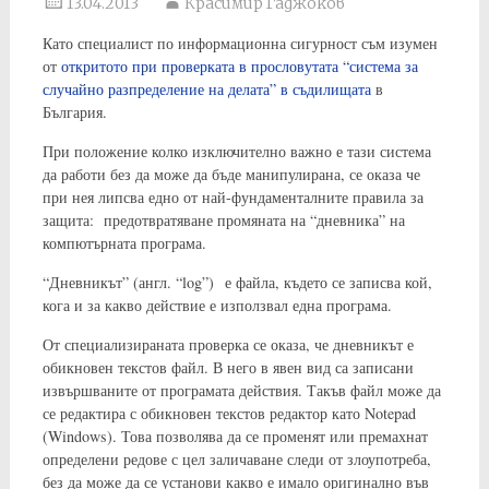
13.04.2013
Красимир Гаджоков
Като специалист по информационна сигурност съм изумен
от
откритото при проверката в прословутата “система за
случайно разпределение на делата” в съдилищата
в
България.
При положение колко изключително важно е тази система
да работи без да може да бъде манипулирана, се оказа че
при нея липсва едно от най-фундаменталните правила за
защита: предотвратяване промяната на “дневника” на
компютърната програма.
“Дневникът” (англ. “log”) е файла, където се записва кой,
кога и за какво действие е използвал една програма.
От специализираната проверка се оказа, че дневникът е
обикновен текстов файл. В него в явен вид са записани
извършваните от програмата действия. Такъв файл може да
се редактира с обикновен текстов редактор като Notepad
(Windows). Това позволява да се променят или премахнат
определени редове с цел заличаване следи от злоупотреба,
без да може да се установи какво е имало оригинално във