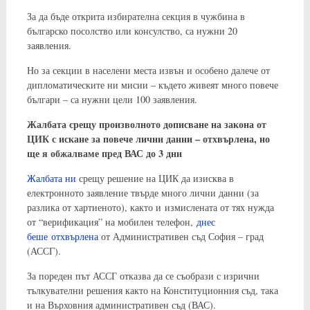
За да бъде открита избирателна секция в чужбина в
българско посолство или консулство, са нужни 20
заявления.
Но за секции в населени места извън и особено далече от
дипломатическите ни мисии – където живеят много повече
българи – са нужни цели 100 заявления.
Жалбата срещу произволното дописване на закона от
ЦИК с искане за повече лични данни – отхвърлена, но
ще я обжалваме пред ВАС до 3 дни
Жалбата ни
срещу решение на ЦИК да изисква в
електронното заявление твърде много лични данни (за
разлика от хартиеното), както и измислената от тях нужда
от “верификация” на мобилен телефон,
днес
беше отхвърлена
от Административен съд София – град
(АССГ).
За пореден път АССГ отказва да се съобрази с изрични
тълкувателни решения както на Конституционния съд, така
и на Върховния административен съд (ВАС).