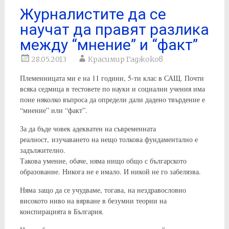
Журналистите да се
научат да правят разлика
между “мнение” и “факт”
28.05.2013
Красимир Гаджоков
Племенницата ми е на 11 години, 5-ти клас в САЩ. Почти
всяка седмица в тестовете по науки и социални учения има
поне няколко въпроса да определи дали дадено твърдение е
“мнение” или “факт”.
За да бъде човек адекватен на съвременната
реалност, изучаването на нещо толкова фундаментално е
задължително.
Такова умение, обаче, няма нищо общо с българското
образование. Никога не е имало. И никой не го забелязва.
Няма защо да се учудваме, тогава, на нездравословно
високото ниво на вярване в безумни теории на
конспирацията в България.