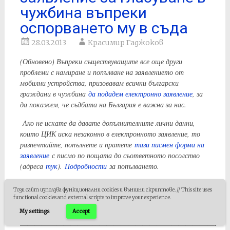
чужбина въпреки
оспорването му в съда
28.03.2013
Красимир Гаджоков
(Обновено) Въпреки съществуващите все още други
проблеми с намиране и попълване на заявлението от
мобилни устройства, призовавам всички български
граждани в чужбина
да подадем електронно заявление
, за
да покажем, че съдбата на България е важна за нас.
Ако не искате да давате допълнителните лични данни,
които ЦИК иска незаконно в електронното заявление, то
разпечтайте, попълнете и пратете
тази писмен форма на
заявление
с писмо по пощата до съответното посолство
(адреса
тук
).
Подробности
за попълването.
Това не значи, че няма да продължим да търсим сметка на
Този сайт използва функционални cookies и външни скриптове. // This site uses
ЦИК за нарушенията на закона – жалбата остава в сила и
functional cookies and external scripts to improve your experience.
ще държим да бъде удовлетворена.
My settings
Accept
———————————————————————————-