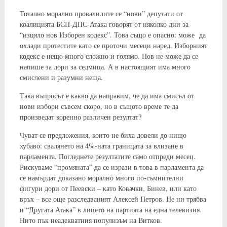
Тотално морално провалилите се “нови” депутати от
коалицията БСП-ДПС-Атака говорят от няколко дни за
“изцяло нов Изборен кодекс”. Това също е опасно: може да
охлади протестите като се проточи месеци наред. Изборният
кодекс е нещо много сложно и голямо. Нов не може да се
напише за дори за седмица. А в настоящият има много
смислени и разумни неща.
Така въпросът е какво да направим, че да има смисъл от
нови избори съвсем скоро, но в същото време те да
произведат коренно различен резултат?
Чуват се предложения, които не биха довели до нищо
хубаво: свалянето на 4%-ната границата за влизане в
парламента. Погледнете резултатите само отпреди месец.
Рискуваме “промяната” да се изрази в това в парламента да
се намърдат доказано морално много по-съмнителни
фигури дори от Пеевски – като Ковачки, Бинев, или като
връх – все още разследваният Алексей Петров. Не ни трябва
и “Другата Атака” в лицето на партията на една телевизия.
Нито пък неадекватния популизъм на Витков.