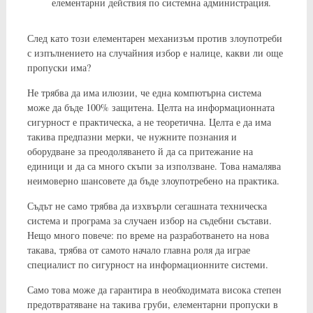
елементарни действия по системна администрация.
След като този елементарен механизъм против злоупотреби
с изпълнението на случайния избор е налице, какви ли още
пропуски има?
Не трябва да има илюзии, че една компютърна система
може да бъде 100% защитена. Целта на информационната
сигурност е практическа, а не теоретична. Целта е да има
такива предпазни мерки, че нужните познания и
оборудване за преодоляването й да са притежание на
единици и да са много скъпи за използване. Това намалява
неимоверно шансовете да бъде злоупотребено на практика.
Съдът не само трябва да изхвърли сегашната техническа
система и програма за случаен избор на съдебни състави.
Нещо много повече: по време на разработването на нова
такава, трябва от самото начало главна роля да играе
специалист по сигурност на информационните системи.
Само това може да гарантира в необходимата висока степен
предотвратяване на такива груби, елементарни пропуски в