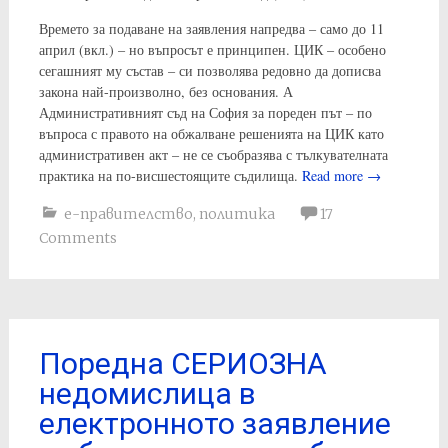
Времето за подаване на заявления напредва – само до 11
април (вкл.) – но въпросът е принципен. ЦИК – особено
сегашният му състав – си позволява редовно да дописва
закона най-произволно, без основания. А
Административният съд на София за пореден път – по
въпроса с правото на обжалване решенията на ЦИК като
административен акт – не се съобразява с тълкувателната
практика на по-висшестоящите съдилища.
Read more
→
е-правителство
,
политика
17
Comments
Поредна СЕРИОЗНА
недомислица в
електронното заявление