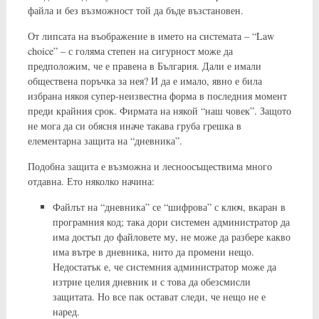
файла и без възможност той да бъде възстановен.
От липсата на въображение в името на системата – “Law
choice” – с голяма степен на сигурност може да
предположим, че е правена в България. Дали е имали
обществена поръчка за нея? И да е имало, явно е била
избрана някоя супер-неизвестна форма в последния момент
преди крайния срок. Фирмата на някой “наш човек”. Защото
не мога да си обясня иначе такава груба грешка в
елементарна защита на “дневника”.
Подобна защита е възможна и лесноосъществима много
отдавна. Ето няколко начина:
Файлът на “дневника” се “шифрова” с ключ, вкаран в
програмния код; така дори системен администратор да
има достъп до файловете му, не може да разбере какво
има вътре в дневника, нито да промени нещо.
Недостатък е, че системния администратор може да
изтрие целия дневник и с това да обезсмисли
защитата. Но все пак остават следи, че нещо не е
наред.