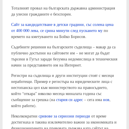
Тоталният провал на българската държавна администрация
да улесни гражданите е безспорен.
Сайт за кандидатстване в детски градини, със солена цена
от 400 000 лева, се срина минути след пускането му
по
времето на кметуването на Бойко Борисов.
Съдебните решения на българските съдилища – макар да са
публично достъпни на сайтовете им – не могат да бъдат
търсени в Гугъл заради безумна недомислица в техническия
начин за представянето им на Интернет.
Регистри на съдилища и други институции стоят с месеци
неработещи. Пример е регистъра на юридическите лица с
нестопанска цел към министерството на правосъдието,
който “откара” няколко месеца миналата година със
съобщение за грешка (на
стария си адрес
– сега има
нов
,
който работи).
Неколкократни
сривове за сериозни периоди
от време
достигнаха и такива изключително важни за икономиката и
функционирането на правовата държава като сайтът на