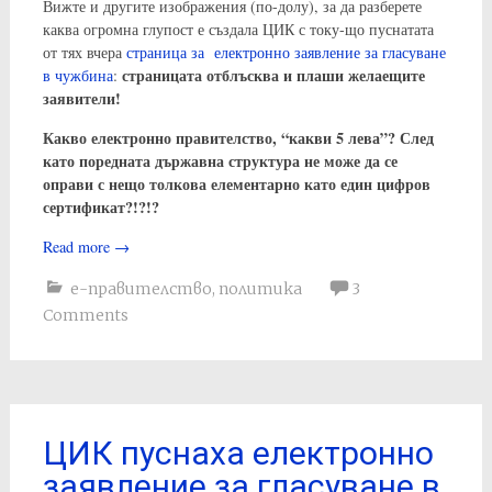
Вижте и другите изображения (по-долу), за да разберете
каква огромна глупост е създала ЦИК с току-що пуснатата
от тях вчера
страница за електронно заявление за гласуване
страницата отблъсква и плаши желаещите
в чужбина
:
заявители!
Какво електронно правителство, “какви 5 лева”? След
като поредната държавна структура не може да се
оправи с нещо толкова елементарно като един цифров
сертификат?!?!?
Read more
→
е-правителство
,
политика
3
Comments
ЦИК пуснаха електронно
заявление за гласуване в