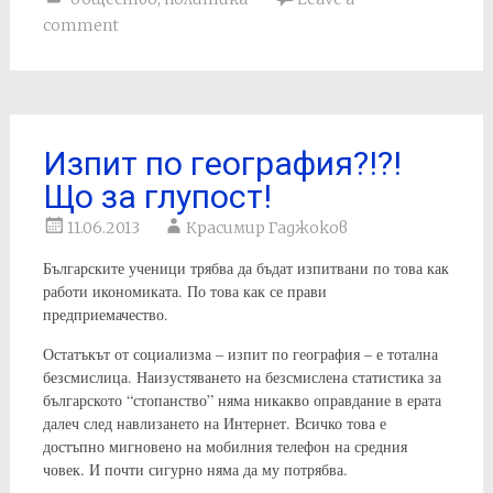
comment
Изпит по география?!?!
Що за глупост!
11.06.2013
Красимир Гаджоков
Българските ученици трябва да бъдат изпитвани по това как
работи икономиката. По това как се прави
предприемачество.
Остатъкът от социализма – изпит по география – е тотална
безсмислица. Наизустяването на безсмислена статистика за
българското “стопанство” няма никакво оправдание в ерата
далеч след навлизането на Интернет. Всичко това е
достъпно мигновено на мобилния телефон на средния
човек. И почти сигурно няма да му потрябва.