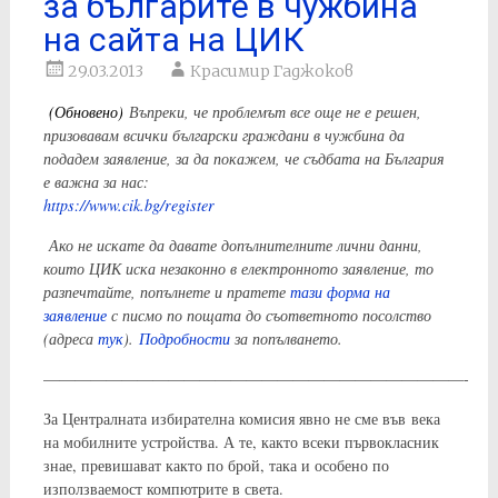
за българите в чужбина
на сайта на ЦИК
29.03.2013
Красимир Гаджоков
(Обновено)
Въпреки, че проблемът все още не е решен
,
призовавам всички български граждани в чужбина да
подадем заявление, за да покажем, че съдбата на България
е важна за нас:
https://www.cik.bg/register
Ако не искате да давате допълнителните лични данни,
които ЦИК иска незаконно в електронното заявление, то
разпечтайте, попълнете и пратете
тази форма на
заявление
с писмо по пощата до съответното посолство
(адреса
тук
).
Подробности
за попълването.
———————————————————————————-
За Централната избирателна комисия явно не сме във века
на мобилните устройства. А те, както всеки първокласник
знае, превишават както по брой, така и особено по
използваемост компютрите в света.