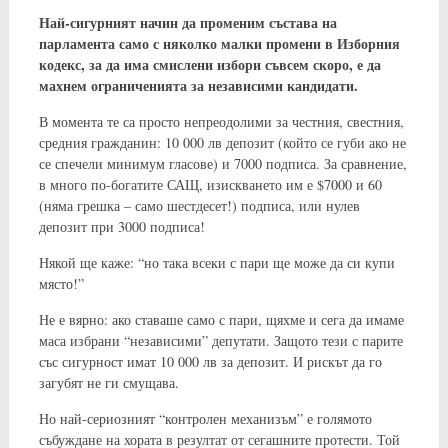
Най-сигурният начин да променим състава на
парламента само с няколко малки промени в Изборния
кодекс, за да има смислени избори съвсем скоро, е да
махнем ограниченията за независими кандидати.
В момента те са просто непреодолими за честния, свестния,
средния гражданин: 10 000 лв депозит (който се губи ако не
се спечели минимум гласове) и 7000 подписа. За сравнение,
в много по-богатите САЩ, изискването им е $7000 и 60
(няма грешка – само шестдесет!) подписа, или нулев
депозит при 3000 подписа!
Някой ще каже: “но така всеки с пари ще може да си купи
място!”
Не е вярно: ако ставаше само с пари, щяхме и сега да имаме
маса избрани “независими” депутати. Защото тези с парите
със сигурност имат 10 000 лв за депозит. И рискът да го
загубят не ги смущава.
Но най-сериозният “контролен механизъм” е голямото
събуждане на хората в резултат от сегашните протести. Той