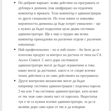
По-добрият вариант: всяко действие на програмата се
дублира в дневник (пак шифриран) на отдалечен
компютър в мрежата. Този компютър е администриран
от други специалисти. По този начин се намалява
вероятността дневника да бъде изтрит умишлено – ще
е нужно да бъдат подкупени цели двама системни
администратори. Ще е още о-трудно ако всеки
компютър принадлежи на различни отдели с различни
началници.
Най-професионално – но и най-скъпо – би било да се
използва продукт за контрол на достъпа от типа на CA
Access Control. С него дори системните
администратори могат да бъдат ограничени в това
какво могат да достъпват, както и се следят всички
техни действия (а не само действията на програмата).
Други контролни механизми могат да бъдат
например системна администрация с поделена парола:
2-ма или 3-ма системни администратори, като всеки
от тях знае само своята част от паролата. Недостатък
тук е че са нужни всички администратори, за да се
включи дори само един от тях и да извърши