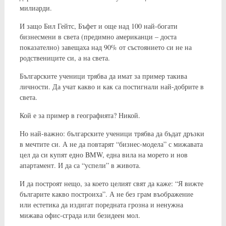
милиарди.
И защо Бил Гейтс, Бъфет и още над 100 най-богати
бизнесмени в света (предимно американци – доста
показателно) завещаха над 90% от състоянието си не на
родствениците си, а на света.
Българските ученици трябва да имат за пример такива
личности. Да учат какво и как са постигнали най-добрите в
света.
Кой е за пример в географията? Никой.
Но най-важно: българските ученици трябва да бъдат дръзки
в мечтите си. А не да повтарят “бизнес-модела” с мижавата
цел да си купят едно BMW, една вила на морето и нов
апартамент. И да са “успели” в живота.
И да построят нещо, за което целият свят да каже: “Я вижте
българите какво построиха”. А не без грам въображение
или естетика да издигат поредната грозна и ненужна
мижава офис-сграда или безидеен мол.