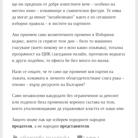
ще ни предпази от добре известните вече – особено на
местно ниво – измамници и съмнителни фигури. Те няма
да могат да минат “незабелязано” както е по сегашните
изборни правила – в листите на партиите.
Ако приемем само козметичните промени в Изборния
кодекс, които се спрягат тези дни – било то машинно
гласуване (което никому не е ясно какво означава), тотална
прозрачност на ЦИК (заседания онлайн, протоколи веднага)
и други подобни, то ефекта би бил много по-малък.
Нали се сещате, че те само ще променят коя партия на
лъжата, измамата и личното облагодетелстване слага ръка –
отново – върху ресурсите на България?
Само независими кандидати без ограничения за депозит
или подписи биха променили коренно състава на тези,
които упълномощаваме да упражняват властта от наше име.
Защото иначе пак ще изберем поредните народни
предатели
представители
, а не народни
.
общество
,
политика
Leave a