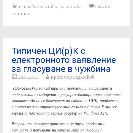
е-правителство
,
политика
Leave a
comment
Типичен ЦИ(р)К с
електронното заявление
за гласуване в чужбина
28.03.2013
Красимир Гаджоков
(
Обновено
) След над три дни проблеми с плашещите и
отблъскващи съобщения, предупреждаващи потенциалните
заявители да не се доверяват на сайта на ЦИК, проблемът
е почти изцяло оправен (все още го има с Internet Explorer
версия 8, пoследната версия браузър на Windows XP).
Въпреки съществуващите все още други проблеми с
намиране и попълване на заявлението от мобилни