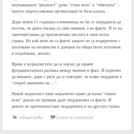
внушаващите “реалност” думи “стана ясно” и “обясниха” –
просто защото някаква организация ги била казала.
Дори моята 11-годишна племенница не би се затруднила да
посочи, че двата пасажа са само мнения, а не факти. И то на
заинтересована да преувеличава числата в своя полза
страна. Но най-вече не са факти защото не са подкрепени с
посочване на независим и доверен на обществото източник
и подобаващ анализ.
Време е журналистите да се научат да правят
фундаменталната разлика между мнение и факт. И изрично
да вмъкват, дори с риск да се повтарят, че всяко твърдение е
“
според мнението на …
“.
Никой журналист няма моралното право да казва “
стана
ясно
” докато не провери дали твърденията са факти. И
докато не противопостави твърденията и на другата страна.
общество
Leave a comment