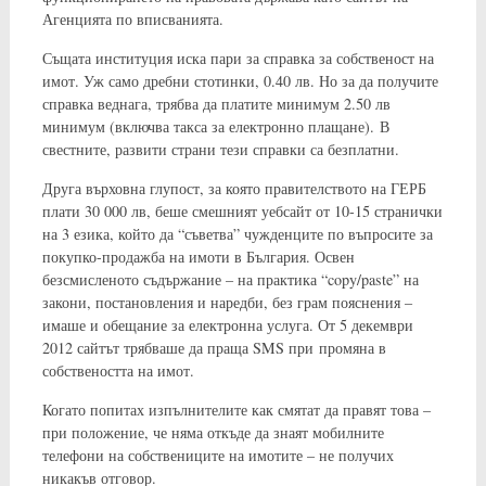
Агенцията по вписванията.
Същата институция иска пари за справка за собственост на
имот. Уж само дребни стотинки, 0.40 лв. Но за да получите
справка веднага, трябва да платите минимум 2.50 лв
минимум (включва такса за електронно плащане). В
свестните, развити страни тези справки са безплатни.
Друга върховна глупост, за която правителството на ГЕРБ
плати 30 000 лв, беше смешният уебсайт от 10-15 странички
на 3 езика, който да “съветва” чужденците по въпросите за
покупко-продажба на имоти в България. Освен
безсмисленото съдържание – на практика “copy/paste” на
закони, постановления и наредби, без грам пояснения –
имаше и обещание за електронна услуга. От 5 декември
2012 сайтът трябваше да праща SMS при промяна в
собствеността на имот.
Когато попитах изпълнителите как смятат да правят това –
при положение, че няма откъде да знаят мобилните
телефони на собствениците на имотите – не получих
никакъв отговор.