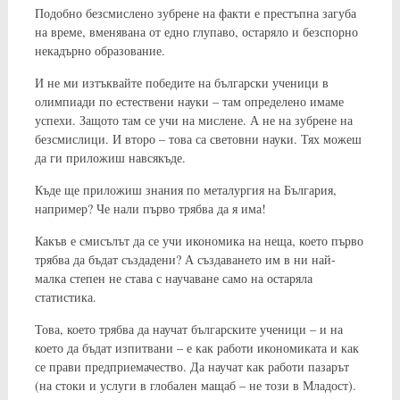
Подобно безсмислено зубрене на факти е престъпна загуба
на време, вменявана от едно глупаво, остаряло и безспорно
некадърно образование.
И не ми изтъквайте победите на български ученици в
олимпиади по естествени науки – там определено имаме
успехи. Защото там се учи на мислене. А не на зубрене на
безсмислици. И второ – това са световни науки. Тях можеш
да ги приложиш навсякъде.
Къде ще приложиш знания по металургия на България,
например? Че нали първо трябва да я има!
Какъв е смисълът да се учи икономика на неща, което първо
трябва да бъдат създадени? А създаването им в ни най-
малка степен не става с научаване само на остаряла
статистика.
Това, което трябва да научат българските ученици – и на
което да бъдат изпитвани – е как работи икономиката и как
се прави предприемачество. Да научат как работи пазарът
(на стоки и услуги в глобален мащаб – не този в Младост).