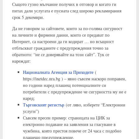
Същото гузно мълчание получих в отговор и когато ги
питах дали услугата е пусната след широко рекламирания
срок 5 декември.
Да не говорим за сайтовете, които за по-голяма сигурност
на личните и фирмени данни, които се предават по
Интернет, са настроени да ги кодират … но всъщност
отблъскват гражданите с предупреждения точно за
обратното: “не се доверявайте на този сайт”. Тук се
нареждат:
Националната Агенция за Приходите
(
https://inetdec.nra.bg ) – явно съвсем наскоро поправен,
но години наред плашещ потенциалните си
потребители с предупреждение че сигурността му не е
наред;
Търговският регистър
(от ляво, изберете “Електронни
услуги”)
Съвсем пресен пример: страницата на ЦИК за
електронно подаване на заявления за гласуване в
чужбина, която престоя повече от 24 часа с подобно
плашещо предупреждение.