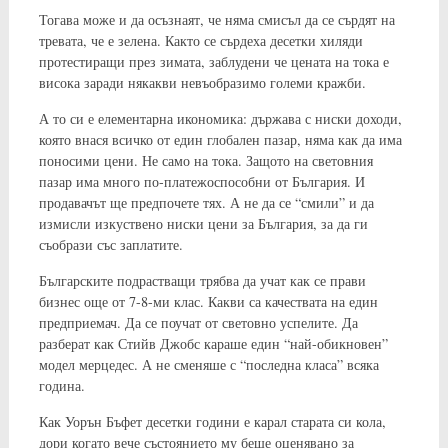
Тогава може и да осъзнаят, че няма смисъл да се сърдят на
тревата, че е зелена. Както се сърдеха десетки хиляди
протестиращи през зимата, заблудени че цената на тока е
висока заради някакви невъобразимо големи кражби.
А то си е елементарна икономика: държава с ниски доходи,
която внася всичко от един глобален пазар, няма как да има
поносими цени. Не само на тока. Защото на световния
пазар има много по-платежоспособни от България. И
продавачът ще предпочете тях. А не да се “смили” и да
измисли изкуствено ниски цени за България, за да ги
съобрази със заплатите.
Българските подрастващи трябва да учат как се прави
бизнес още от 7-8-ми клас. Какви са качествата на един
предприемач. Да се поучат от световно успелите. Да
разберат как Стийв Джобс караше един “най-обикновен”
модел мерцедес. А не сменяше с “последна класа” всяка
година.
Как Уорън Бъфет десетки години е карал старата си кола,
дори когато вече състоянието му беше оценявано за