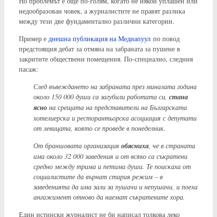
Но проблемът е още по-голям, когато не някой уплашен или
недообразован човек, а журналистите не правят разлика
между тези две фундаментално различни категории.
Пример е
днешна публикация на Медиапуул
по повод
предстоящия дебат за отмяна на забраната за пушене в
закритите обществени помещения. По-специално, следния
пасаж:
След въвеждането на забраната през миналата година
около 150 000 души са загубили работата си,
стана
ясно
на срещата на представители на Българската
хотелиерска и ресторантьорска асоциация с депутати
от левицата, която се проведе в понеделник.
От браншовата организация
обясниха
, че в страната
има около 32 000 заведения и от всяко са съкратени
средно между трима и петима души. Те поискаха от
социалистите да върнат стария режим – в
заведенията да има зали за пушачи и непушачи, и поеха
ангажимент отново да наемат съкратените хора.
Един истински журналист не би написал толкова леко