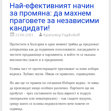
Най-ефективният начин
за промяна: да махнем
праговете за независими
кандидати!
22.06.2013
Красимир Гаджоков
Протестите в България в един момент трябва да предложат
алтернатива как да подменим използвачите, нагаждачите и
чистите продажници в парламента, в който те се оказаха
мнозинство (както и в предишния).
Голяма част от протестиращите призовават за нови избори
веднага. Хубаво звучи. Някак си правилно, справедливо.
Но ако ще ги правим по сегашния Изборен кодекс, те няма
да произведат нищо особено различно. Партиите ще ни
пробутат – чрез съставените на база вярност и подкуп
(материален или нематериален) – пак същите муцуни,
срещу които се излива недоволството вече повече от
седмица.