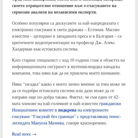
своето отрицателно отношение към е-гласуването на
сериозни анализи на независими експерти.
Особено популярни са дискусиите за най-напредналата с
електронно гласуване в света държава – Естония. Масово
известни – цитирани в западаната преса и в България – са
критичните видеопрезентации на професор Дж. Алекс
Халдерман към естонската система.
Като старши специалист с над 10 години стаж в областта на
информационната сигурност в мултимилиардна канадска
компания, това няма как да не привлича моето внимание.
Няма “загадка” какво е моето лично мнение за това може ли
да се подобри естонската система или дали може да се
направи още по-добра такава. Фактът, че съм един от 42-
мата членове на най-големият и най-известен
граждански
подкрепа
Инициативен комитет в
на електронното
гласуване “Гласувай без граници” с представляващ тенис-
легендата Мануела Малеева
, говори красноречиво.
Read more
→