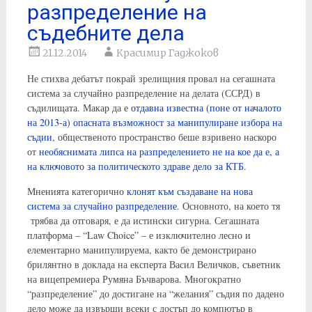
разпределение на
съдебните дела
21.12.2014
Красимир Гаджоков
Не стихва дебатът покрай зрелищния провал на сегашната
система за случайно разпределение на делата (ССРД) в
съдилищата. Макар да е
отдавна известна (поне от началото
на 2013-а) опасната възможност за манипулиране избора на
съдии
, общественото пространство беше взривено наскоро
от
необяснимата липса на разпределението не на кое да е, а
на ключовото за политическото здраве дело за КТБ
.
Мненията категорично
клонят към създаване на нова
система за случайно разпределение
. Основното, на което тя
трябва да отговаря, е да истински сигурна. Сегашната
платформа – “Law Choice” – е изключително лесно и
елементарно манипулируема, както бе демонстрирано
брилянтно в доклада на експерта Васил Величков, съветник
на вицепремиера Румяна Бъчварова. Многократно
“разпределение” до достигане на “желания” съдия по дадено
дело може да извърши всеки с достъп до компютър в