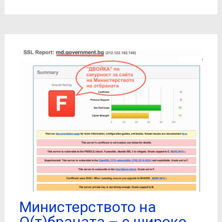
Министерството на
О(т)браната – с широко