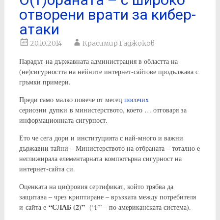
отворени врати за кибер-
атаки
20.10.2014
Красимир Гаджоков
Парадът на държавната администрация в областта на
(не)сигурността на нейните интернет-сайтове продължава с
гръмки примери.
Преди само малко повече от месец
посочих
сериозни дупки в министерството, което … отговаря за
информационната сигурност.
Ето че сега дори и институцията с най-много и важни
държавни тайни – Министерството на отбраната – тотално е
неглижирала елементарната компютърна сигурност на
интернет-сайта си.
Оценката на цифровия сертификат, който трябва да
защитава – чрез криптиране – връзката между потребителя
“СЛАБ (2)”
и сайта е
(“F” – по американската система).