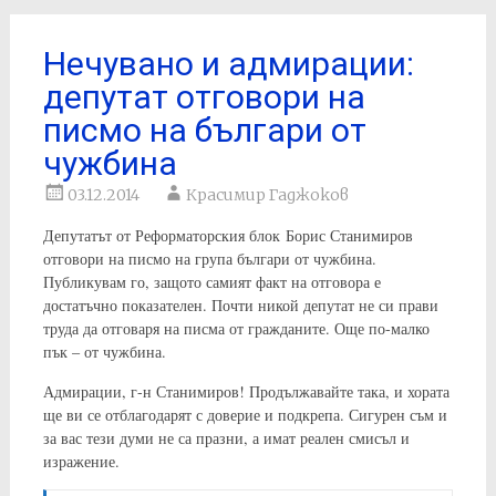
Нечувано и адмирации:
депутат отговори на
писмо на българи от
чужбина
03.12.2014
Красимир Гаджоков
Депутатът от Реформаторския блок Борис Станимиров
отговори на писмо на група българи от чужбина.
Публикувам го, защото самият факт на отговора е
достатъчно показателен. Почти никой депутат не си прави
труда да отговаря на писма от гражданите. Още по-малко
пък – от чужбина.
Адмирации, г-н Станимиров! Продължавайте така, и хората
ще ви се отблагодарят с доверие и подкрепа. Сигурен съм и
за вас тези думи не са празни, а имат реален смисъл и
изражение.