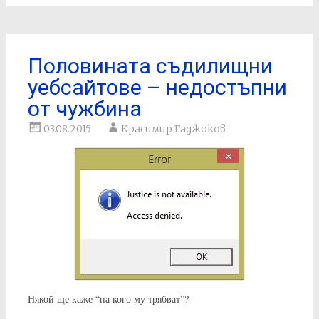
Половината съдилищни
уебсайтове – недостъпни
от чужбина
03.08.2015
Красимир Гаджоков
Някой ще каже “на кого му трябват”?