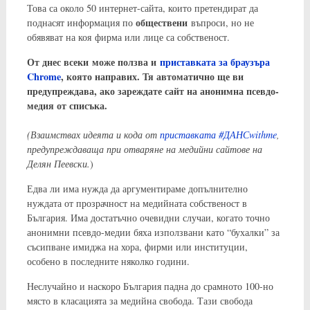
Това са около 50 интернет-сайта, които претендират да
обществени
поднасят информация по
въпроси, но не
обявяват на коя фирма или лице са собственост.
От днес всеки може ползва и
приставката за браузъра
Chrome
, която направих. Тя автоматично ще ви
предупреждава, ако зареждате сайт на анонимна псевдо-
медия от списъка.
(Взаимствах идеята и кода от
приставката #ДАНСwithme
,
предупреждаваща при отваряне на медийни сайтове на
Делян Пеевски.
)
Едва ли има нужда да аргументираме допълнително
нуждата от прозрачност на медийната собственост в
България. Има достатъчно очевидни случаи, когато точно
анонимни псевдо-медии бяха използвани като “бухалки” за
съсипване имиджа на хора, фирми или институции,
особено в последните няколко години.
Неслучайно и наскоро България падна до срамното 100-но
място в класацията за медийна свобода. Тази свобода