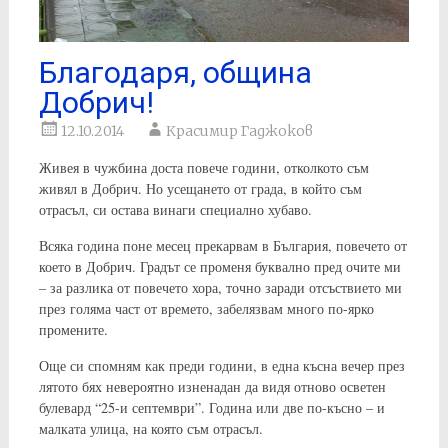
Благодаря, община
Добрич!
12.10.2014
Красимир Гаджоков
Живея в чужбина доста повече години, отколкото съм
живял в Добрич. Но усещането от града, в който съм
отрасъл, си остава винаги специално хубаво.
Всяка година поне месец прекарвам в България, повечето от
което в Добрич. Градът се променя буквално пред очите ми
– за разлика от повечето хора, точно заради отсъствието ми
през голяма част от времето, забелязвам много по-ярко
промените.
Още си спомням как преди години, в една късна вечер през
лятото бях невероятно изненадан да видя отново осветен
булевард “25-и септември”. Година или две по-късно – и
малката улица, на която съм отрасъл.