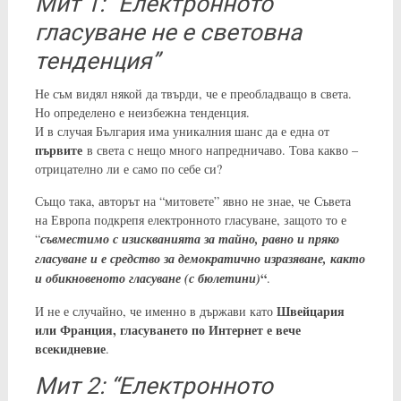
Мит 1: “Електронното
гласуване не е световна
тенденция”
Не съм видял някой да твърди, че е преобладващо в света.
Но определено е неизбежна тенденция.
И в случая България има уникалния шанс да е една от
първите
в света с нещо много напредничаво. Това какво –
отрицателно ли е само по себе си?
Също така, авторът на “митовете” явно не знае, че
Съвета
на Европа подкрепя електронното гласуване, защото то е
“
съвместимо с из
искванията за тайно, равно и пряко
гласуване и е средство за демократично изразяване, както
“
и обикновеното гласуване (с бюлетини)
.
Швейцария
И не е случайно, че именно в държави като
или Франция, гласуването по Интернет е вече
всекидневие
.
Мит 2: “Електронното