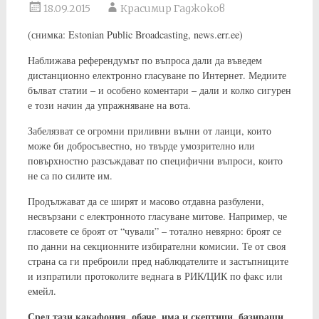
18.09.2015
Красимир Гаджоков
(снимка: Estonian Public Broadcasting, news.err.ee)
Наближава референдумът по въпроса дали да въведем
дистанционно електронно гласуване по Интернет. Медиите
бълват статии – и особено коментари – дали и колко сигурен
е този начин да упражняване на вота.
Забелязват се огромни приливни вълни от лаици, които
може би добросъвестно, но твърде умозрително или
повърхностно разсъждават по специфични въпроси, които
не са по силите им.
Продължават да се ширят и масово отдавна разбулени,
несвързани с електронното гласуване митове. Например, че
гласовете се броят от “чували” – тотално невярно: броят се
по данни на секционните избирателни комисии. Те от своя
страна са ги преброили пред наблюдателите и застъпниците
и изпратили протоколите веднага в РИК/ЦИК по факс или
емейл.
Сред тази какафония, обаче, има и скептици, базиращи