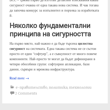
сигурност очаква от една такава нова система. И чак тогава
да започва конкурс за изпълнител и поръчка за изработката
й.
Няколко фундаментални
принципа на сигурността
цялостна
На първо място, най-важно е да бъде търсена
сигурност
на системата. Една такава система не се състои
просто от един “софтуер”, а е съвкупност от много повече
компоненти. Най-просто те могат да бъдат дефинирани в
четири обособени групи: софтуерни апликации, бази
данни, сървъри и мрежова инфраструктура.
Read more
→
е-правителство
,
политика
,
технологии
2 Comments