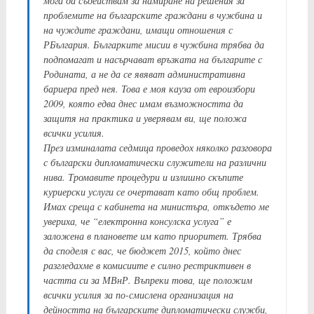
мога да съдействам за намиране на решения за
проблемите на българските граждани в чужбина и
на чуждите граждани, имащи отношения с
РБългария. Българките мисии в чужбина трябва да
подпомагат и насърчават връзката на българите с
Родината, а не да се явяват административна
бариера пред нея. Това е моя кауза от евроизбори
2009, която едва днес имам възможността да
защитя на практика и уверявам ви, ще положа
всички усилия.
Прeз изминалата седмица проведох няколко разговора
с български дипломатически служители на различни
нива. Тромавите процедури и излишно скъпите
куриерски услуги се очертават като общ проблем.
Имах среща с кабинета на министъра, откъдето ме
увериха, че “електронна консулска услуга” е
заложена в плановете им като приоритет. Трябва
да споделя с вас, че бюджет 2015, който днес
разгледахме в комисиите е силно рестриктивен в
частта си за МВнР. Въпреки това, ще положим
всички усилия за по-смислена организация на
дейността на българските дипломатически служби,