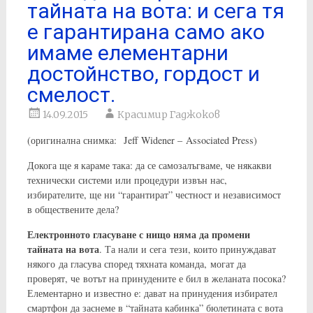
тайната на вота: и сега тя
е гарантирана само ако
имаме елементарни
достойнство, гордост и
смелост.
14.09.2015
Красимир Гаджоков
(оригинална снимка: Jeff Widener – Associated Press)
Докога ще я караме така: да се самозалъгваме, че някакви
технически системи или процедури извън нас,
избирателите, ще ни “гарантират” честност и независимост
в обществените дела?
Електронното гласуване с нищо няма да промени
тайната на вота
. Та нали и сега тези, които принуждават
някого да гласува според тяхната команда, могат да
проверят, че вотът на принудените е бил в желаната посока?
Елементарно и известно е: дават на принудения избирател
смартфон да заснеме в “тайната кабинка” бюлетината с вота