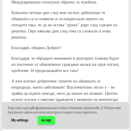
Междувременно отпътувах обратно за чужбина.
Буквално четири дни след моя сигнал, работници от
общината са се появили и са повдигнали нивото на
гнездото така, че да не остава “дупка” дори след слагане на
решетка. Още няколко дни след това са сложили и нова
решетка.
Благодаря, община Добрич!
Благодаря, че обръщате внимание и реагирате толкова бързо
на посочени от обикновени граждани малки на пръв поглед
проблеми. И продължавайте все така!
А към всички добричлии: пишете на общината за
неуредици, които забелязвате! Изключително лесно е – не
трябва да ходите никъде, нито да чакате на опашки. Цялото
нужно усилие е няколко щракания с мишката на компютъра
и няколко реда текст на клавиатурата. Ето и страницата
Този сайт използва функционални cookies и външни скриптове. // This site uses
www.dobrich.bg >>
където можете да пишете на общината:
functional cookies and external scripts to improve your experience.
Обратна връзка (най-горе) >> Пощенска кутия за
My settings
Accept
сигнали и предложения