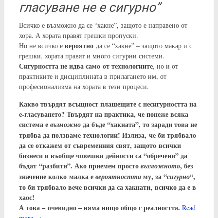
гласуване не е сигурно”
Всичко е възможно да се “хакне”, защото е направено от
хора. А хората правят грешки пропуски.
вероятно
Но не всичко е
да се “хакне” – защото макар и с
грешки, хората правят и много сигурни системи.
Сигурността
не идва само от технологиите
, но и от
практиките и дисциплината в прилагането им, от
професионализма на хората в тези процеси.
Какво твърдят всъщност плашещите с несигурността на
е-гласуването? Твърдят на практика, че понеже всяка
система е
да бъде “хакната”, то заради това не
възможно
трябва да ползваме технологии! Излиза, че би трябвало
да се откажем от съвременния свят, защото всички
бизнеси и въобще човешки дейности са “обречени” да
бъдат “разбити”. Ако приемем просто
, без
възможното
значение колко малка е
му, за “
“,
вероятността
сигурно
то би трябвало вече всички да са хакнати, всичко да е в
хаос!
А това – очевидно – няма нищо общо с реалността.
Read
more
→