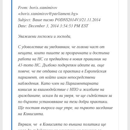
From: boris.stanimirov
<boris.stanimirov@parliament.bg>
Subject: Ваше писмо PODNS2014V3/21.11.2014
Date: December 3, 2014 3:54:53 PM EST
Уважаеми госпожи и господа,
С удоволствие ви уведомявам, че голяма част от
нещата, които пишете за прозрачната и достъпна
работа на НС са предвидени в новия правилник на
43-тото НС. Дълбоко подкрепям идеите ви, още
повече, че те отдавна са практика в Европейския
парламент, от който имам непосредствени
наблюдения. Като член на Парламентарната
комисия за взаимодействие с НПО и жалбите на
гражданите, искам да ви уверя, че ще съдействам за
по-бързото установяване на тези добри практики.
Ще поставя въпроса още утре, на първото заседание
на Kомисията.
Вярвам, че в Kомисията по външна политика ще