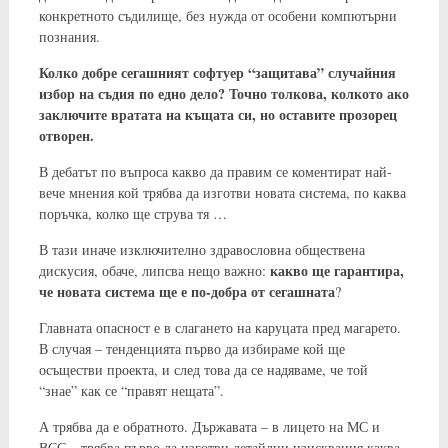
конкретното съдилище, без нужда от особени компютърни
познания.
Колко добре сегашният софтуер “защитава” случайния
избор на съдия по едно дело? Точно толкова, колкото ако
заключите вратата на къщата си, но оставите прозорец
отворен.
В дебатът по въпроса какво да правим се коментират най-
вече мнения кой трябва да изготви новата система, по каква
поръчка, колко ще струва тя …
В тази иначе изключително здравословна обществена
какво ще гарантира,
дискусия, обаче, липсва нещо важно:
че новата система ще е по-добра от сегашната
?
Главната опасност е в слагането на каруцата пред магарето.
В случая – тенденцията първо да избираме кой ще
осъществи проекта, и след това да се надяваме, че той
“знае” как се “правят нещата”.
А трябва да е обратното. Държавата – в лицето на МС и
ВСС – трябва първо да изготви детайлни изисквания каква