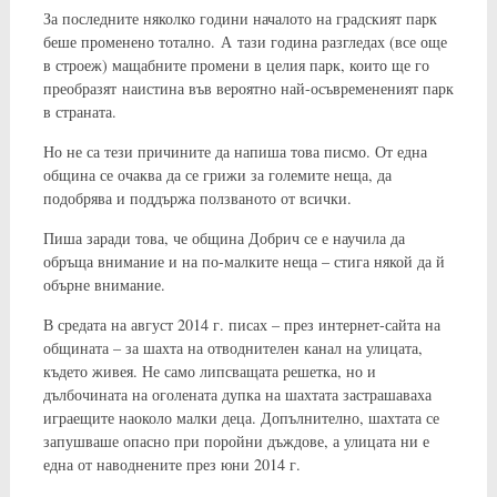
За последните няколко години началото на градският парк
беше променено тотално. А тази година разгледах (все още
в строеж) мащабните промени в целия парк, които ще го
преобразят наистина във вероятно най-осъвремененият парк
в страната.
Но не са тези причините да напиша това писмо. От една
община се очаква да се грижи за големите неща, да
подобрява и поддържа ползваното от всички.
Пиша заради това, че община Добрич се е научила да
обръща внимание и на по-малките неща – стига някой да й
обърне внимание.
В средата на август 2014 г. писах – през интернет-сайта на
общината – за шахта на отводнителен канал на улицата,
където живея. Не само липсващата решетка, но и
дълбочината на оголената дупка на шахтата застрашаваха
играещите наоколо малки деца. Допълнително, шахтата се
запушваше опасно при поройни дъждове, а улицата ни е
една от наводнените през юни 2014 г.