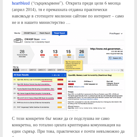
heartbleed
(“сърцекървене”). Открита преди цели 6 месеца
(април 2014), тя е премахната отдавна практически
навсякъде в стотиците милиони сайтове по интернет – само
не и в нашето министерство …
С този конкретен бъг може да се подслушва не само
конкретна, но тотално цялата криптирана комуникация на
един сървър. При това, практически е почти невъзможно да