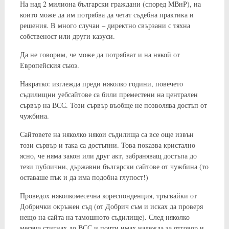
На над 2 милиона български граждани (според МВнР), на
които може да им потрябва да четат съдебна практика и
решения. В много случаи – директно свързани с тяхна
собственост или други казуси.
Да не говорим, че може да потрябват и на някой от
Европейския съюз.
Накратко: изглежда преди няколко години, повечето
съдилищни уебсайтове са били преместени на централен
сървър на ВСС. Този сървър въобще не позволява достъп от
чужбина.
Сайтовете на няколко някои съдилища са все още извън
този сървър и така са достъпни. Това показва кристално
ясно, че няма закон или друг акт, забраняващ достъпа до
тези публични, държавни български сайтове от чужбина (то
оставаше пък и да има подобна глупост!)
Проведох няколкомесечна кореспонденция, тръгвайки от
Добрички окръжен съд (от Добрич съм и исках да проверя
нещо на сайта на тамошното съдилище). След няколко
месеца стигнах до ВСС и почти имах надежда за отговор и