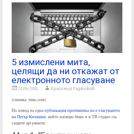
5 измислени мита,
целящи да ни откажат от
електронното гласуване
21.09.2015
Красимир Гаджоков
(снимка: time.com)
По повод на една
публикация противника на е-гласуването
на Петър Кичашки
, който наскоро беше и в ТВ студио със
същите аргументи: