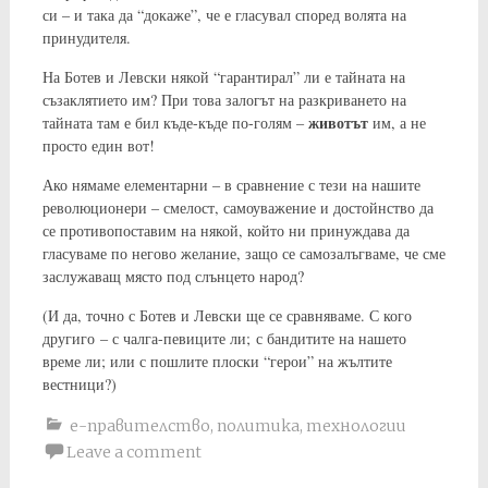
си – и така да “докаже”, че е гласувал според волята на
принудителя.
На Ботев и Левски някой “гарантирал” ли е тайната на
съзаклятието им? При това залогът на разкриването на
животът
тайната там е бил къде-къде по-голям –
им, а не
просто един вот!
Ако нямаме елементарни – в сравнение с тези на нашите
революционери – смелост, самоуважение и достойнство да
се противопоставим на някой, който ни принуждава да
гласуваме по негово желание, защо се самозалъгваме, че сме
заслужаващ място под слънцето народ?
(И да, точно с Ботев и Левски ще се сравняваме. С кого
другиго – с чалга-певиците ли; с бандитите на нашето
време ли; или с пошлите плоски “герои” на жълтите
вестници?)
е-правителство
,
политика
,
технологии
Leave a comment