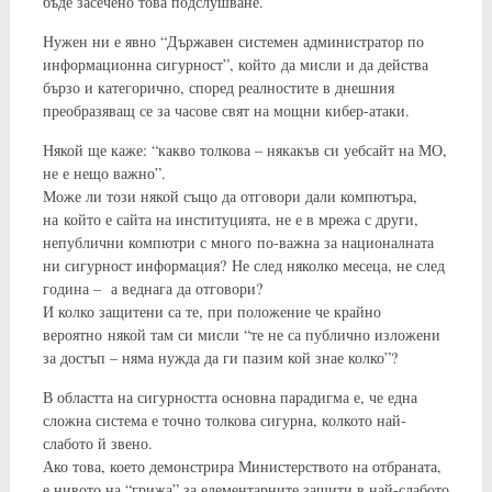
бъде засечено това подслушване.
Нужен ни е явно “Държавен системен администратор по
информационна сигурност”, който да мисли и да действа
бързо и категорично, според реалностите в днешния
преобразяващ се за часове свят на мощни кибер-атаки.
Някой ще каже: “какво толкова – някакъв си уебсайт на МО,
не е нещо важно”.
Може ли този някой също да отговори дали компютъра,
на който е сайта на институцията, не е в мрежа с други,
непублични компютри с много по-важна за националната
ни сигурност информация? Не след няколко месеца, не след
година – а веднага да отговори?
И колко защитени са те, при положение че крайно
вероятно някой там си мисли “те не са публично изложени
за достъп – няма нужда да ги пазим кой знае колко”?
В областта на сигурността основна парадигма е, че една
сложна система е точно толкова сигурна, колкото най-
слабото й звено.
Ако това, което демонстрира Министерството на отбраната,
е нивото на “грижа” за елементарните защити в най-слабото