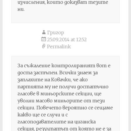
изчисления, които доказват тезите
ни.
Григор
25.09.2014 at 12:52
Permalink
За съжаление контролираният вот е
доста застъпен. Всички знаем за
заплахите на Ковачки, че ако
партията му не получи достатъчно
гласове в миньорските секции, ще
уволни масово миньорите от тези
секции. Повечето вероятно се сещаме
какво ще се случи и с
гласоподавателите на циганска
секция, резултатът от която не е за