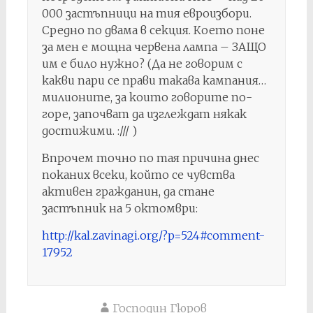
000 застъпници на тия евроизбори.
Средно по двама в секция. Което поне
за мен е мощна червена лампа – ЗАЩО
им е било нужно? (Да не говорим с
какви пари се прави такава кампания…
милионите, за които говорите по-
горе, започват да изглеждат някак
достижими. :/// )
Впрочем точно по тая причина днес
поканих всеки, който се чувства
активен гражданин, да стане
застъпник на 5 октомври:
http://kal.zavinagi.org/?p=524#comment-
17952
Господин Гюров