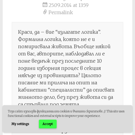
25.09.2014 at 13:59
Permalink
Краси, да – вие “излагате логика”.
Формална логика, която не е и
помирисвала живота. Въобще някой
от вас, авторите, наблюдавал ли е
поне веднъж през последните 10
години изборния процес в секция
някъде из провинцията? Цялото
писание ми прилича на опит на
кабинетни “специалисти” да описват
минното дело, без през живота си да
са стъпвали под земята.
Този сайт използва функционални cookies и външни скриптове. // This site uses
Тъй като аз съм бил няколко пъти в
functional cookies and external scripts to improve your experience.
такава секция, мога да заявя, че почти
My settings
Accept
всичките ви твърдения и