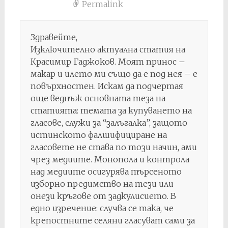
Permalink
Здравейте,
Изключително актуална статия на
Красимир Гаджоков. Моят принос –
макар и илето ми също да е под нея – е
повърхностен. Искам да подчертая
още веднъж основната теза на
статията: темата за купуването на
гласове, служи за “залъгалка”, защото
истинското фалшифициране на
гласовете не става по този начин, ами
чрез медиите. Монопола и контрола
над медиите осигурява търсеното
изборно предимство на тези или
онези кръгове от задкулисието. В
едно изречение: случва се така, че
крепостните селяни гласуват сами за