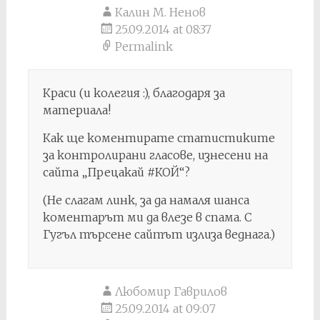
Калин М. Ненов
25.09.2014 at 08:37
Permalink
Краси (и колегия :), благодаря за
материала!
Как ще коментирате статистиките
за контролирани гласове, изнесени на
сайта „Прецакай #КОЙ“?
(Не слагам линк, за да намаля шанса
коментарът ми да влезе в спама. С
Гугъл търсене сайтът излиза веднага.)
Любомир Гаврилов
25.09.2014 at 09:07