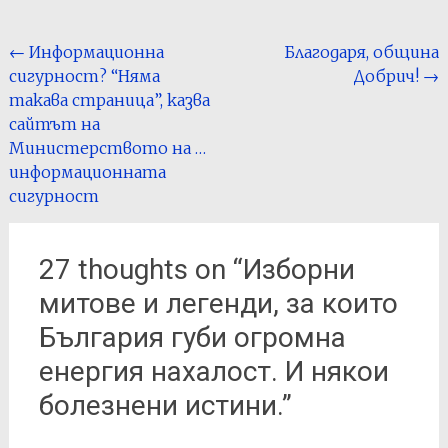
Post
←
Информационна
Благодаря, община
сигурност? “Няма
Добрич!
→
navigation
такава страница”, казва
сайтът на
Министерството на …
информационната
сигурност
27 thoughts on “
Изборни
митове и легенди, за които
България губи огромна
енергия нахалост. И някои
болезнени истини.
”