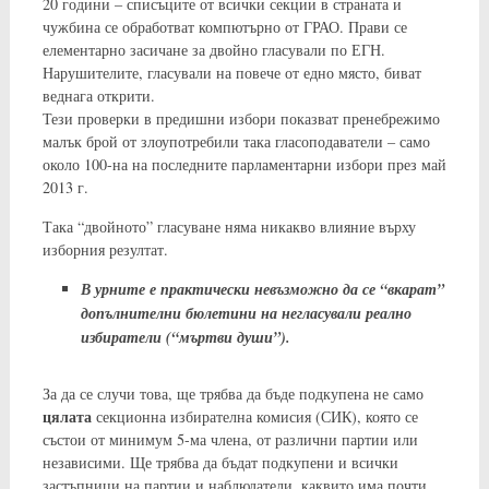
20 години – списъците от всички секции в страната и
чужбина се обработват компютърно от ГРАО. Прави се
елементарно засичане за двойно гласували по ЕГН.
Нарушителите, гласували на повече от едно място, биват
веднага открити.
Тези проверки в предишни избори показват пренебрежимо
малък брой от злоупотребили така гласоподаватели – само
около 100-на на последните парламентарни избори през май
2013 г.
Така “двойното” гласуване няма никакво влияние върху
изборния резултат.
В урните е практически невъзможно да се “вкарат”
допълнителни бюлетини на негласували реално
избиратели (“мъртви души”).
За да се случи това, ще трябва да бъде подкупена не само
цялата
секционна избирателна комисия (СИК), която се
състои от минимум 5-ма члена, от различни партии или
независими. Ще трябва да бъдат подкупени и всички
застъпници на партии и наблюдатели, каквито има почти