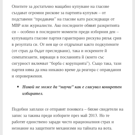
Опитите за достатъчно мащабно купуване на гласове
създават огромни рискове за партията-купувач – от
подставени “продавачи” на гласове като разследващи от
МВР или журналисти. Ако последните обявят разкритията
си – особено в последните моменти преди изборния ден –
купуващата гласове партия гарантирано рискува рязък срив
в резултата си. От нея ще се отдръпнат както подкупените
(от страх да бъдат преследвани), така и искрените й
симпатизанти, вярващи в посланията й (които със
сигурност включват “борба с корупцията”). Също така, тази
партия няма да има никакво време да реагира с оправдания
и опровержения.
Никой не може да “научи” как е гласувал конкретен
избирател.
Подобни заплахи се отправят понякога – бяхме свидетели на
запис за такива преди изборите през май 2013. Но те
работят единствено заради чисто ирационалния страх и
незнание на защитните механизми на тайната на вота.