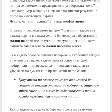
става след гласуването, купувачът може да ги излъже лесно
или да се отметне от предварително уговорената “цена” –
като например обяви, че е очаквал по-високи резултати в
полза на купуващата партия.
неефективна
Явно е, че тази “техника” е твърде
.
Отделно, проследяването на броя “правилни” гласове за
само в
дадена партия в дадена секция би могло да работи
малки по брой избиратели и гласуващи секции
, което
само в много малки населени места
означава
.
Там където обаче се решават изборите – в големите секции
в големите градове, където гласува основният брой
избиратели – проверката дали продалите гласа си са
удържали на думата си е практически невъзможна.
Купуването на гласове не може да е масово до
степен да повлияе значимо на изборите, защото е
много скъпо и не може да бъде запазено в тайна
заради нуждата от много участници.
Както видяхме, за да се избере един депутат са нужни