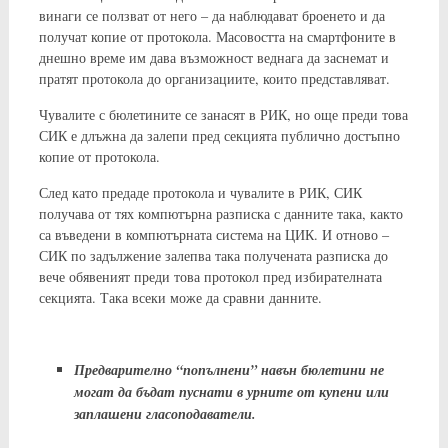
винаги се ползват от него – да наблюдават броенето и да
получат копие от протокола. Масовостта на смартфоните в
днешно време им дава възможност веднага да заснемат и
пратят протокола до организациите, които представляват.
Чувалите с бюлетините се занасят в РИК, но още преди това
СИК е длъжна да залепи пред секцията публично достъпно
копие от протокола.
След като предаде протокола и чувалите в РИК, СИК
получава от тях компютърна разписка с данните така, както
са въведени в компютърната система на ЦИК. И отново –
СИК по задължение залепва така получената разписка до
вече обявеният преди това протокол пред избирателната
секцията. Така всеки може да сравни данните.
Предварително “попълнени” навън бюлетини не
могат да бъдат пуснати в урните от купени или
заплашени гласоподаватели.