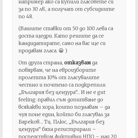
например ако са купили гласовете си
за по 30 лв., а получат от субсидиите
по 48.
(Вашите ставки от 50 до 100 лева са
доста щедри. Като решите да се
кандидатирате, само на вас ще си
продавам гласа. 😀 )
От друга страна,
отказвам
да
повярвам, че на евроизборите
пролетта 10% от гласувалите
честно и почтено са подкрепили
„България без цензура“… И не е gut
feeling: правил съм допитване до
всякакви хора, които познавам – да
чуя поне един, който би гласувал за
Бареков… Тц. Плюс, „България без
цензура“ бяха регистрирали –
посредством фиктивни НПО – над 20