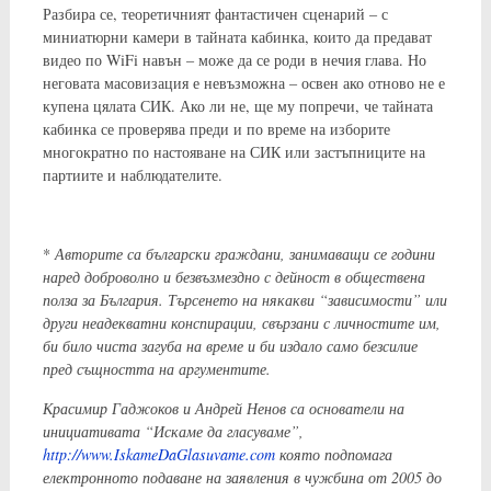
Разбира се, теоретичният фантастичен сценарий – с
миниатюрни камери в тайната кабинка, които да предават
видео по WiFi навън – може да се роди в нечия глава. Но
неговата масовизация е невъзможна – освен ако отново не е
купена цялата СИК. Ако ли не, ще му попречи, че тайната
кабинка се проверява преди и по време на изборите
многократно по настояване на СИК или застъпниците на
партиите и наблюдателите.
*
Авторите са български граждани, занимаващи се години
наред доброволно и безвъзмездно с дейност в обществена
полза за България. Търсенето на някакви “зависимости” или
други неадекватни конспирации, свързани с личностите им,
би било чиста загуба на време и би издало само безсилие
пред същността на аргументите.
Красимир Гаджоков и Андрей Ненов са основатели на
инициативата “Искаме да гласуваме”,
http://www.IskameDaGlasuvame.com
която подпомага
електронното подаване на заявления в чужбина от 2005 до