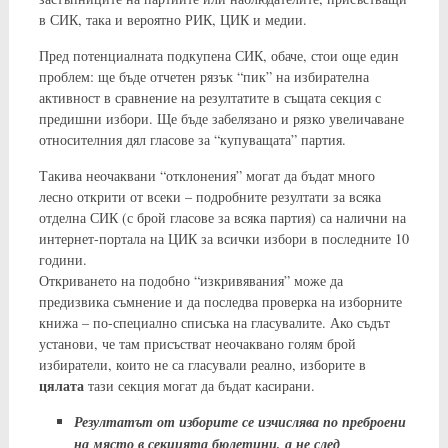
в СИК, така и вероятно РИК, ЦИК и медии.
Пред потенциалната подкупена СИК, обаче, стои още един
проблем: ще бъде отчетен рязък “пик” на избирателна
активност в сравнение на резултатите в същата секция с
предишни избори. Ще бъде забелязано и рязко увеличаване
относителния дял гласове за “купуващата” партия.
Такива неочаквани “отклонения” могат да бъдат много
лесно открити от всеки – подробните резултати за всяка
отделна СИК (с брой гласове за всяка партия) са налични на
интернет-портала на ЦИК за всички избори в последните 10
години.
Откриването на подобно “изкривявания” може да
предизвика съмнение и да последва проверка на изборните
книжа – по-специално списъка на гласувалите. Ако съдът
установи, че там присъстват неочаквано голям брой
избиратели, които не са гласували реално, изборите в
цялата
тази секция могат да бъдат касирани.
Резултатът от изборите се изчислява по преброени
на място в секцията бюлетини, а не след