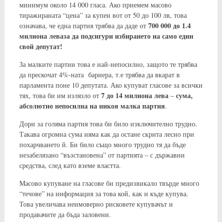
минимум около 14 000 гласа. Ако приемем масово
тиражираната “цена” за купен вот от 50 до 100 лв, това
700 000 до 1.4
означава, че една партия трябва да даде от
милиона лева
за да подсигури избирането на само един
свой депутат!
За малките партии това е най-непосилно, защото те трябва
да прескочат 4%-ната бариера, т.е трябва да вкарат в
парламента поне 10 депутата. Ако купуват гласове за всички
7 до 14 милиона лева
сума,
тях, това би им излязло от
–
абсолютно непосилна на никоя малка партия
.
Дори за голяма партия това би било изключително трудно.
Такава огромна сума няма как да остане скрита лесно при
похарчването й. Би било също много трудно тя да бъде
незабелязано “възстановена” от партията – с държавни
средства, след като вземе властта.
Масово купуване на гласове би предизвикало твърде много
“течове” на информация за това кой, как и къде купува.
Това увеличава неимоверно рисковете купувачът и
продавачите да бъда заловени.