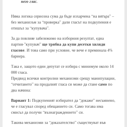
него глас.
Няма логика сериозна сума да бъде изхарчена “на вятъра” –
без механизъм за “проверка” дали гласът на подкупения е
отишъл за “купувача”.
За да повлияе забележимо на изборния резултат, една
ще трябва да купи десетки хиляди
партия-”купувач”
гласове
. И това само при условие, че вече е преминала 4%
бариера.
Така е, защото един депутат се избира с минимум около 14
000 гласа.
Предвид всички контролни механизми срещу манипулации,
само
“отчитането” на продалият гласа си може да стане
по
два начина:
Вариант 1:
Подкупеният избирател да “докаже” несъмнено,
че е гласувал според обещанието си. Само тогава има
смисъл да получи “възнаграждението” си.
Такива механизми за “доказателство” съществуват във