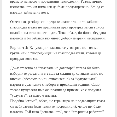
времето на масови портативни технологии. Реалистично,
използването им няма как да бъде предотвратено, без да се
наруши тайната на вота.
Освен ако, разбира се, преди влизане в тайната кабинка
гласоподавателят не преминава през проверка за сигурност,
подобна на тази на летищата. Това, обаче, би било абсурдна
параноя и би отблъснало много добронамерени избиратели.
Вариант 2:
Купуващият гласове се уговаря с по-голяма
група
или с “посредници” на гласоподаватели, готови да
продадат вота си.
Доказателство за “спазване на договора” тогава би било
същата
изборните резултати в
секция да са значително по-
високи (абсолютно или относително) за “купуващата”
предишни
партия в сравнение с избори в
години. Само
тогава купувачът има основания да приеме, че е получил
“услугата”, за която е платил.
Подобна “схема”, обаче, не гарантира на продаващите гласа
си избиратели (или техните посредници), че ще им бъде
платено. Тъй като “доказването”, че е “свършена работата”