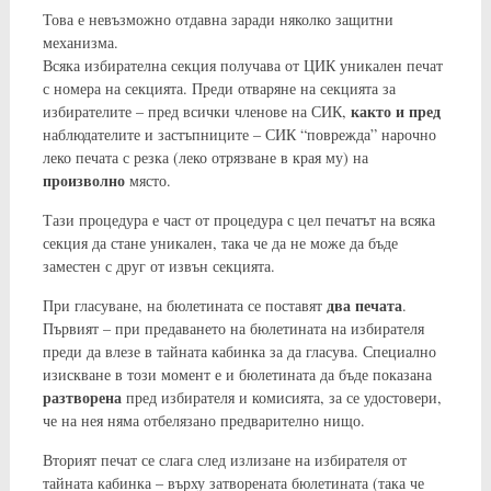
Това е невъзможно отдавна заради няколко защитни
механизма.
Всяка избирателна секция получава от ЦИК уникален печат
с номера на секцията. Преди отваряне на секцията за
както и пред
избирателите – пред всички членове на СИК,
наблюдателите и застъпниците – СИК “поврежда” нарочно
леко печата с резка (леко отрязване в края му) на
произволно
място.
Тази процедура е част от процедура с цел печатът на всяка
секция да стане уникален, така че да не може да бъде
заместен с друг от извън секцията.
два печата
При гласуване, на бюлетината се поставят
.
Първият – при предаването на бюлетината на избирателя
преди да влезе в тайната кабинка за да гласува. Специално
изискване в този момент е и бюлетината да бъде показана
разтворена
пред избирателя и комисията, за се удостовери,
че на нея няма отбелязано предварително нищо.
Вторият печат се слага след излизане на избирателя от
тайната кабинка – върху затворената бюлетината (така че