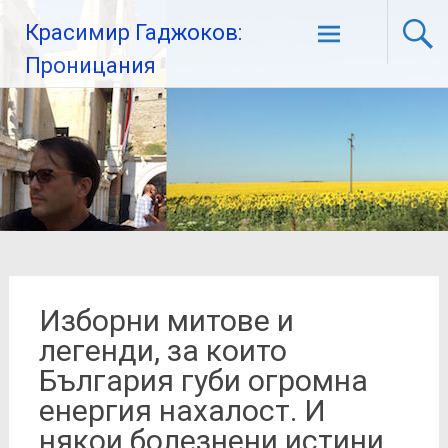
Красимир Гаджоков:
Проницания
Изборни митове и
легенди, за които
България губи огромна
енергия нахалост. И
някои болезнени истини.