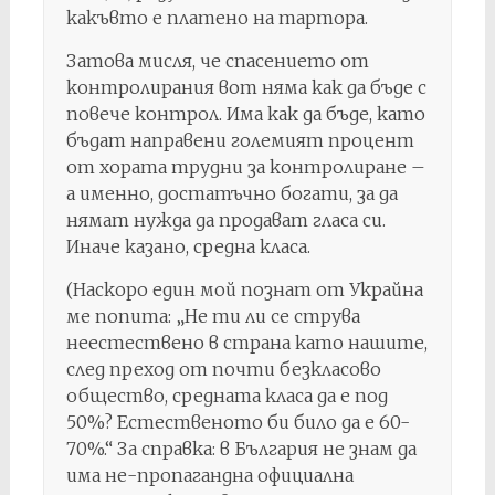
какъвто е платено на тартора.
Затова мисля, че спасението от
контролирания вот няма как да бъде с
повече контрол. Има как да бъде, като
бъдат направени големият процент
от хората трудни за контролиране –
а именно, достатъчно богати, за да
нямат нужда да продават гласа си.
Иначе казано, средна класа.
(Наскоро един мой познат от Украйна
ме попита: „Не ти ли се струва
неестествено в страна като нашите,
след преход от почти безкласово
общество, средната класа да е под
50%? Естественото би било да е 60-
70%.“ За справка: в България не знам да
има не-пропагандна официална