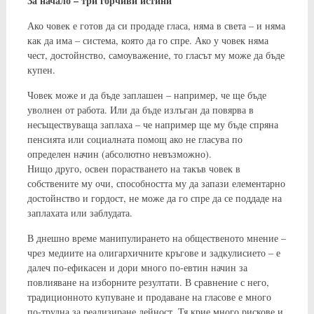
За начало – три горчиви истини
Ако човек е готов да си продаде гласа, няма в света – и няма
как да има – система, която да го спре. Ако у човек няма
чест, достойнство, самоуважение, то гласът му може да бъде
купен.
Човек може и да бъде заплашен – например, че ще бъде
уволнен от работа. Или да бъде излъган да повярва в
несъществуваща заплаха – че например ще му бъде спряна
пенсията или социалната помощ ако не гласува по
определен начин (абсолютно невъзможно).
Нищо друго, освен порастването на такъв човек в
собствените му очи, способността му да запази елементарно
достойнство и гордост, не може да го спре да се поддаде на
заплахата или заблудата.
В днешно време манипулирането на общественото мнение –
чрез медиите на олигархичните кръгове и задкулисието – е
далеч по-ефикасен и дори много по-евтин начин за
повлияване на изборните резултати. В сравнение с него,
традиционното купуване и продаване на гласове е много
по-трудна за реализиране дейност. Тя крие много рискове и