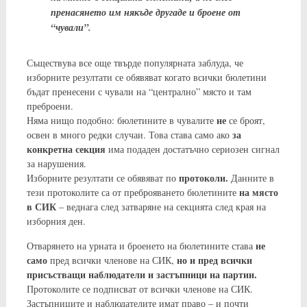
пренасянето им някъде другаде и броене от
“чували”.
Съществува все още твърде популярната заблуда, че
изборните резултати се обявяват когато всички бюлетини
бъдат пренесени с чували на “централно” място и там
преброени.
не
Няма нищо подобно: бюлетините в чувалите
се броят,
за
освен в много редки случаи. Това става само ако
конкретна секция
има подаден достатъчно сериозен сигнал
за нарушения.
протоколи.
Изборните резултати се обявяват по
Данните в
на място
тези протоколите са от преброяването бюлетините
в СИК
– веднага след затваряне на секцията след края на
изборния ден.
не
Отварянето на урната и броенето на бюлетините става
само
но и пред всички
пред всички членове на СИК,
присъстващи наблюдатели и застъпници на партии.
Протоколите се подписват от всички членове на СИК.
Застъпниците и наблюдателите имат право – и почти