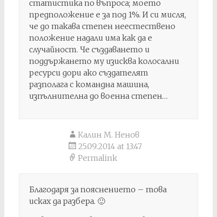
статистика по въпроса; моето
предположение е за под 1%. И си мисля,
че до такава степен неестествено
положение надали има как да е
случайност. Че създаването и
поддържането му изисква колосални
ресурси дори ако създателят
разполага с командна машина,
изпълнителна до военна степен…
Калин М. Ненов
25.09.2014 at 13:47
Permalink
Благодаря за пояснението – това
исках да разбера. 🙂