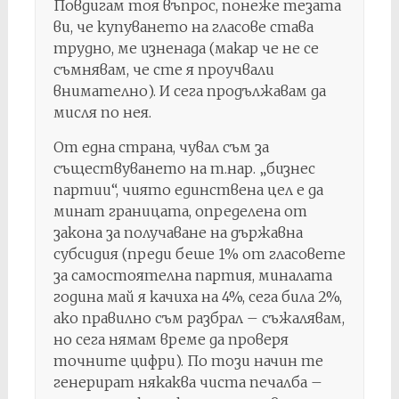
Повдигам тоя въпрос, понеже тезата
ви, че купуването на гласове става
трудно, ме изненада (макар че не се
съмнявам, че сте я проучвали
внимателно). И сега продължавам да
мисля по нея.
От една страна, чувал съм за
съществуването на т.нар. „бизнес
партии“, чиято единствена цел е да
минат границата, определена от
закона за получаване на държавна
субсидия (преди беше 1% от гласовете
за самостоятелна партия, миналата
година май я качиха на 4%, сега била 2%,
ако правилно съм разбрал – съжалявам,
но сега нямам време да проверя
точните цифри). По този начин те
генерират някаква чиста печалба –