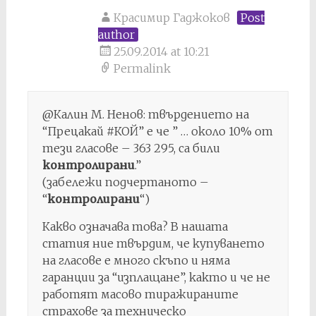
Красимир Гаджоков
Post
author
25.09.2014 at 10:21
Permalink
@Калин М. Ненов: твърдението на
“Прецакай #КОЙ” е че ” … около 10% от
тези гласове – 363 295, са били
контролирани
.”
(забележи подчертаното –
“
контролирани
“)
Какво означава това? В нашата
статия ние твърдим, че купуването
на гласове е много скъпо и няма
гаранции за “изплащане”, както и че не
работят масово тиражираните
страхове за техническо