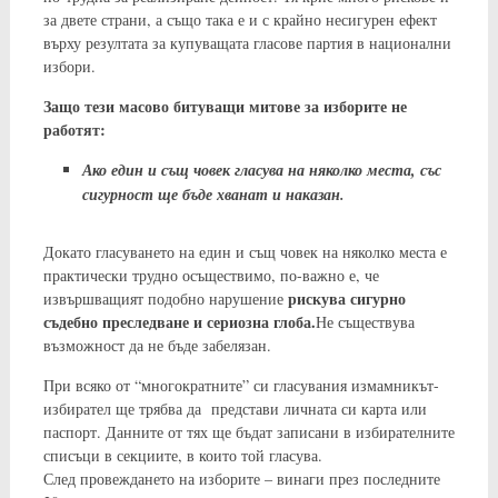
за двете страни, а също така е и с крайно несигурен ефект
върху резултата за купуващата гласове партия в национални
избори.
Защо тези масово битуващи митове за изборите не
работят:
Ако един и същ човек гласува на няколко места, със
сигурност ще бъде хванат и наказан.
Докато гласуването на един и същ човек на няколко места е
практически трудно осъществимо, по-важно е, че
рискува сигурно
извършващият подобно нарушение
съдебно преследване и сериозна глоба.
Не съществува
възможност да не бъде забелязан.
При всяко от “многократните” си гласувания измамникът-
избирател ще трябва да представи личната си карта или
паспорт. Данните от тях ще бъдат записани в избирателните
списъци в секциите, в които той гласува.
След провеждането на изборите – винаги през последните