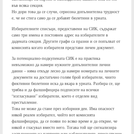
във всяка секция.
Но дори това да се случи, сериозна допълнителна трудност
е, че не стига само да се добавят бюлетини в урната.
Избирателните списъци, предоставени на СИК, съдържат
само три имена и постоянен адрес на избирателите в
дадената секция. Другите графи са празни и се попълват от
комисията когато избирателя представи личен документ.
За потенциално-подкупената СИК е на практика
невъзможно да намери нужните допълнителни лични
данни – няма откъде лесно да намери номерата на личните
документи на достатъчно голям брой избиратели, чиито
фиктивни бюлетини иска да вкара в урната. Разбира се, ще
трябва и да фалшифицира подписите на всички
“изгласувани” избиратели, което е отделен вид
престъпление.
Това не може да стане през изборния ден. Има опасност
някой реален избирател, чийто вот комисията
фалшифицира, да се появи по всяко време и да открие, че
някой е гласувал вместо него. Тогава той ще сигнализира
застъпниците на партиите или наблюдателите, присъстващи