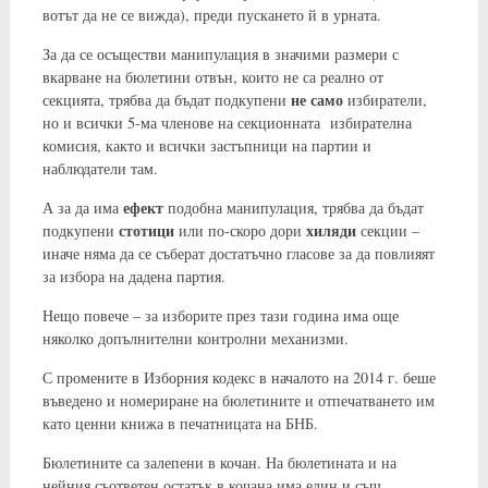
вотът да не се вижда), преди пускането й в урната.
За да се осъществи манипулация в значими размери с
вкарване на бюлетини отвън, които не са реално от
не само
секцията, трябва да бъдат подкупени
избиратели,
но и всички 5-ма членове на секционната избирателна
комисия, както и всички застъпници на партии и
наблюдатели там.
ефект
А за да има
подобна манипулация, трябва да бъдат
стотици
хиляди
подкупени
или по-скоро дори
секции –
иначе няма да се съберат достатъчно гласове за да повлияят
за избора на дадена партия.
Нещо повече – за изборите през тази година има още
няколко допълнителни контролни механизми.
С промените в Изборния кодекс в началото на 2014 г. беше
въведено и номериране на бюлетините и отпечатването им
като ценни книжа в печатницата на БНБ.
Бюлетините са залепени в кочан. На бюлетината и на
нейния съответен остатък в кочана има един и същ