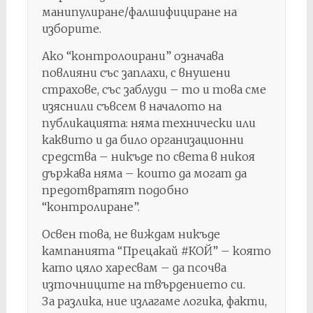
манипулиране/фалшифициране на
изборите.
Ако “контролоирани” означава
повлияни със заплахи, с внушени
страхове, със заблуди – то и това сме
изяснили съвсем в началото на
публикацията: няма технически или
каквито и да било организационни
средства – никъде по света в никоя
държава няма – които да могат да
предотвратят подобно
“контролиране”.
Освен това, не виждам никъде
кампанията “Прецакай #КОЙ” – която
като цяло харесвам – да псочва
източниците на твърдението си.
За разлика, ние излагаме логика, факти,