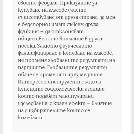
своите феодали. Приказките за
купуване на гласове (чието
съществуване от друга страна, за мен
е безспорно) имат съвсем друга
функция – да отклоняват
общественото внимание в друга
посока. Защото физическото
фалшифициране и купуване на гласове,
не променя глобалните резултати на
партиите. Глобалните резултати
обаче се променят чрез медиите.
Интересен инструлент също са
купените социологически агенции –
които подават манипулирани
изследвания, с краен ефект – влияние
на д избирателите които се
колебаят.