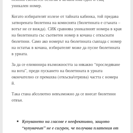
уникален номер.
Когато избирателят излезе от тайната кабинка, той предава
затворената бюлетина на комисията (бюлетината е сгъната –
вотът не се вижда). СИК сравнява уникалният номера в края
на бюлетината със съответен номер в кочана с откъснати
бюлетини. Само ако номерът на бюлетината съвпада с номер
на остатък в кочана, избирателят може да пусне бюлетината
в урната.
За да се елиминира възможността за някакво “проследяване
на вота”, преди пускането на бюлетината в урната
окончателно се премахва (откъсва/отрязва) частта с номера
й.
Така стана абсолютно невъзможно да се внесат бюлетини
отвън.
Купуването на гласове е неефективно, защото
“купувачът” не е сигурен, че получава платения от