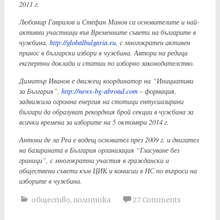
2011 г.
Любомир Гаврилов и Стефан Манов са основателите и най-
активни участници във Временните съвети на българите в
чужбина,
http://globalbulgaria.eu
, с многократен активен
принос в български избори в чужбина. Автори на редица
експертни доклади и статии по изборно законодателство.
Димитър Иванов е движещ координатор на “Инициативи
за България”,
http://news-bg-abroad.com
– формация,
задвижила огромна енергия на стотици ентусиазирани
българи да образуват рекордния брой секции в чужбина за
всички времена за изборите на 5 октомври 2014 г.
Антони де ла Реа е водещ основател през 2009 г. и двигател
на базираната в България организация “Гласуване без
граници”, с многократни участия в граждански и
обществени съвети към ЦИК и комисии в НС по въпроси на
изборите в чужбина.
общество
,
политика
27 Comments