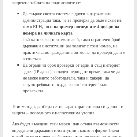
защитена тайната на подписалите се:
Да свърже своята система с други в държавната
не
администрация така, че за проверка да бъде искан
само ЕГН, но и например последните 4 цифри на
номера на личната карта.
Тъй като освен притежателя й, само ограничен брой
държавни институции разполагат с този номер, на
практика само гражданина би могъл да провери дали е
в списъка.
Да ограничи броя проверки от един и същ интернет
адрес (IP адрес) за даден период от време, така че да
не може както работодатели, така и хакери, да
злоупотребяват с твърде голям “интерес” към
проверката.
Тези методи, разбира се, не гарантират тотална сигурност и
защита – последното е непостижима утопия.
Ако бъдат въведени тези мерки, пак остава възможността
определени държавни институции , както и фирми (нали
никой не се съмнява, че банките имат номерата на личните