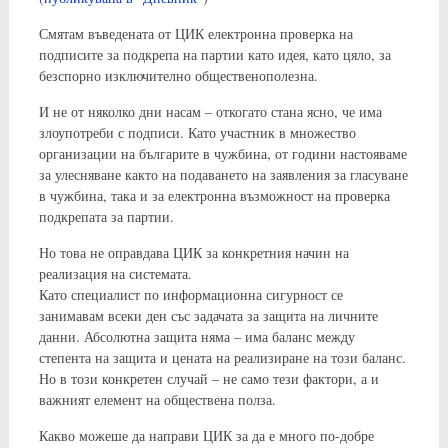
Смятам въведената от ЦИК електронна проверка на
подписите за подкрепа на партии като идея, като цяло, за
безспорно изключително общественополезна.
И не от няколко дни насам – откогато стана ясно, че има
злоупотреби с подписи. Като участник в множество
организации на българите в чужбина, от години настояваме
за улесняване както на подаването на заявления за гласуване
в чужбина, така и за електронна възможност на проверка
подкрепата за партии.
Но това не оправдава ЦИК за конкретния начин на
реализация на системата.
Като специалист по информационна сигурност се
занимавам всеки ден със задачата за защита на личните
данни. Абсолютна защита няма – има баланс между
степента на защита и цената на реализиране на този баланс.
Но в този конкретен случай – не само тези фактори, а и
важният елемент на обществена полза.
Какво можеше да направи ЦИК за да е много по-добре