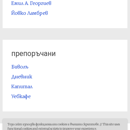
Емил А. Георгиев
Йовко Ламбрев
препоръчани
Биволъ
Дневник
Капитал
Уебкафе
Този сайт използва функционални cookies и външни скриптове. // This site uses
functional cookies and external scripts to improve your experience.