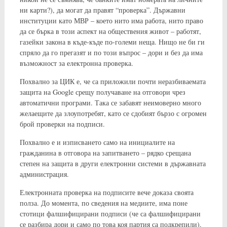
ни карти?), да могат да правят “проверка”. Държавни
институции като МВР – което нито има работа, нито право
да се бърка в този аспект на обществения живот – работят,
газейки закона в къде-къде по-големи неща. Нищо не би ги
спряло да го прегазят и по този въпрос – дори и без да има
възможност за електронна проверка.
Похвално за ЦИК е, че са приложили почти неразбиваемата
защита на Google срещу получаване на отговори чрез
автоматични програми. Така се забавят неимоверно много
желаещите да злоупотребят, като се сдобият бързо с огромен
брой проверки на подписи.
Похвално е и изписването само на инициалите на
гражданина в отговора на запитването – рядко срещана
степен на защита в други електронни системи в държавната
администрация.
Електронната проверка на подписите вече доказа своята
полза. До момента, по сведения на медиите, има поне
стотици фалшифицирани подписи (че са фалшифицирани
се разбира дори и само по това коя партия са подкрепили).