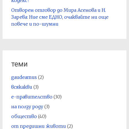
кодекс?
Отворен отговор до Мира Асенова и Н.
Зарева: Ние сме ЕДНО, очаквайте ни още
повече и по-шумни
теми
gaudeamus
(2)
всякакви
(3)
е-правителство
(30)
на ползу роду
(3)
общество
(40)
от предишни животи
(2)