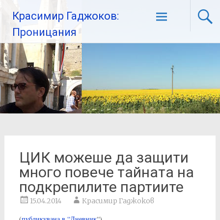
Красимир Гаджоков:
Проницания
ЦИК можеше да защити
много повече тайната на
подкрепилите партиите
15.04.2014
Красимир Гаджоков
(
публикувана в “Дневник
“)