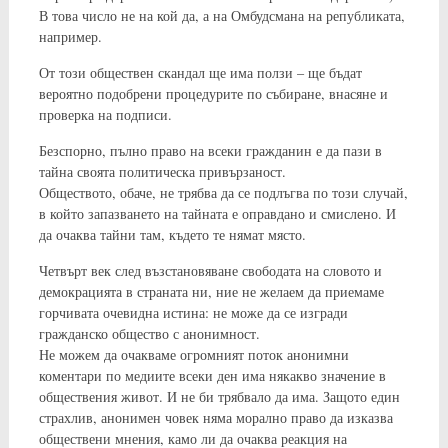
В това число не на кой да, а на Омбудсмана на републиката,
например.
От този обществен скандал ще има ползи – ще бъдат
вероятно подобрени процедурите по събиране, внасяне и
проверка на подписи.
Безспорно, пълно право на всеки гражданин е да пази в
тайна своята политическа привързаност.
Обществото, обаче, не трябва да се подлъгва по този случай,
в който запазването на тайната е оправдано и смислено. И
да очаква тайни там, където те нямат място.
Четвърт век след възстановяване свободата на словото и
демокрацията в страната ни, ние не желаем да приемаме
горчивата очевидна истина: не може да се изгради
гражданско общество с анонимност.
Не можем да очакваме огромният поток анонимни
коментари по медиите всеки ден има някакво значение в
обществения живот. И не би трябвало да има. Защото един
страхлив, анонимен човек няма морално право да изказва
обществени мнения, камо ли да очаква реакция на