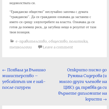
недоволствата си.
“Гражданско общество” неслучайно започва с думата
“гражданско”. Да си гражданин означава да застанеш с
името си срещу злоупотребите на властта. Означава да си
готов да поемеш риск, да загубиш нещо в резултат от тази
твоя позиция.
е-правителство
,
общество
,
политика
,
технологии
Leave a comment
Post
←
Похвала за Външно
Открито писмо до
министерство –
Румяна Сидерова (и
navigation
уебсайтът им е най-
много други членове на
после сигурен
ЦИК): да, трябва да си
върнете дипломите на
юристи
→