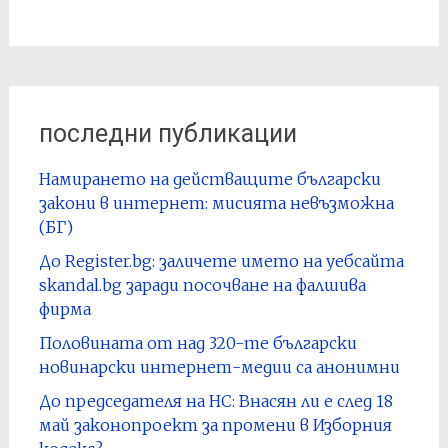
последни публикации
Намирането на действащите български
закони в интернет: мисията невъзможна
(БГ)
До Register.bg: заличете името на уебсайта
skandal.bg заради посочване на фалшива
фирма
Половината от над 320-те български
новинарски интернет-медии са анонимни
До председателя на НС: Внасян ли е след 18
май законопроект за промени в Изборния