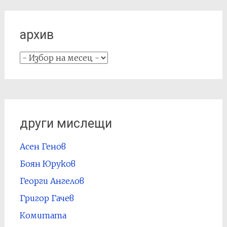
архив
архив
други мислещи
Асен Генов
Боян Юруков
Георги Ангелов
Григор Гачев
Комитата