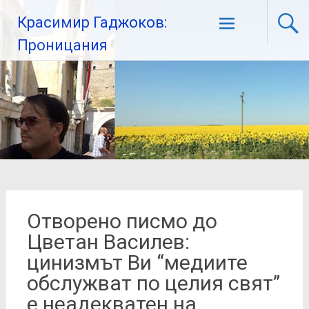
Красимир Гаджоков:
Проницания
Отворено писмо до
Цветан Василев:
цинизмът Ви “медиите
обслужват по целия свят”
е неадекватен на