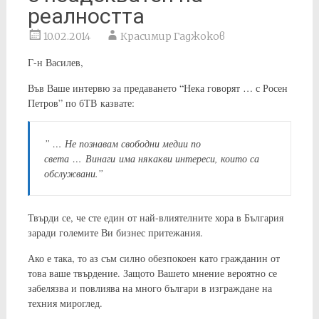
реалността
10.02.2014
Красимир Гаджоков
Г-н Василев,
Във Ваше интервю за предаването “Нека говорят … с Росен
Петров” по бТВ казвате:
” … Не познавам свободни медии по
света … Винаги има някакви интереси, които са
обслужвани.”
Твърди се, че сте един от най-влиятелните хора в България
заради големите Ви бизнес притежания.
Ако е така, то аз съм силно обезпокоен като гражданин от
това ваше твърдение. Защото Вашето мнение вероятно се
забелязва и повлиява на много българи в изграждане на
техния мироглед.