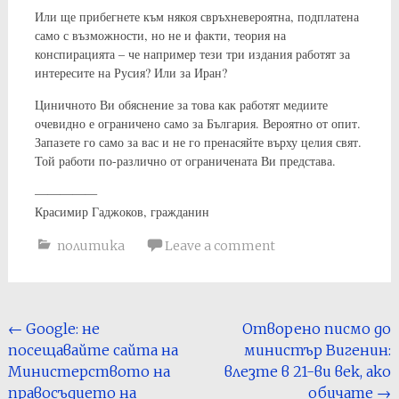
Или ще прибегнете към някоя свръхневероятна, подплатена
само с възможности, но не и факти, теория на
конспирацията – че например тези три издания работят за
интересите на Русия? Или за Иран?
Циничното Ви обяснение за това как работят медиите
очевидно е ограничено само за България. Вероятно от опит.
Запазете го само за вас и не го пренасяйте върху целия свят.
Той работи по-различно от ограничената Ви представа.
—————
Красимир Гаджоков, гражданин
политика
Leave a comment
Post
←
Google: не
Отворено писмо до
посещавайте сайта на
министър Вигенин:
navigation
Министерството на
влезте в 21-ви век, ако
правосъдието на
обичате
→