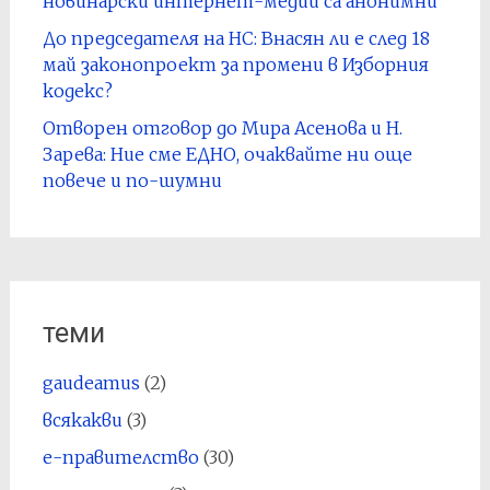
новинарски интернет-медии са анонимни
До председателя на НС: Внасян ли е след 18
май законопроект за промени в Изборния
кодекс?
Отворен отговор до Мира Асенова и Н.
Зарева: Ние сме ЕДНО, очаквайте ни още
повече и по-шумни
теми
gaudeamus
(2)
всякакви
(3)
е-правителство
(30)