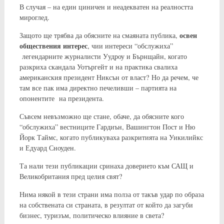
В случая – на един циничен и неадекватен на реалността
мироглед.
освен
Защото ще трябва да обясните на смаяната публика,
обществения интерес
, чии интереси “обслужиха”
легендарните журналисти Уудроу и Бърнщайн, когато
разкриха скандала Уотъргейт и на практика свалиха
американския президент Никсън от власт? Но да речем, че
там все пак има директно печеливши – партията на
опонентите на президента.
Съвсем невъзможно ще стане, обаче, да обясните кого
“обслужиха” вестниците Гардиън, Вашингтон Пост и Ню
Йорк Таймс, когато публикуваха разкритията на Уикилийкс
и Едуард Сноуден.
Та нали тези публикации сринаха доверието към САЩ и
Великобритания пред целия свят?
Нима някой в тези страни има полза от такъв удар по образа
на собствената си страната, в резултат от който да загуби
бизнес, туризъм, политическо влияние в света?