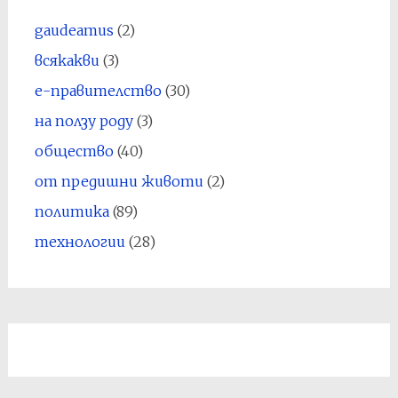
gaudeamus
(2)
всякакви
(3)
е-правителство
(30)
на ползу роду
(3)
общество
(40)
от предишни животи
(2)
политика
(89)
технологии
(28)