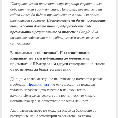
“
Хакерите често променят съществуващи страници или
добавят техен собствен спам. Например, посетители на
сайта може да бъдат пренасочени към спам или опасен
компютърен софтуер.
Препоръчваме ви да не посещавате
този уебсайт докато това предупреждение бъде
премахнато в резултатите за търсене в Google.
Ако
познавате собственика на сайта, моля известете го за
ситуацията
“.
Е, познаваме “собственика”. И го известяваме:
изпращам им тази публикация до емейлите на
приемната и ПР-отдела им (други електронни контакти
с тях не може да бъдат установени).
Да видим колко месеца ще им отнеме да намерят и решат
проблема.
Предният път
им отне месеци да подкарат
тотално неработещото търсене в изключително
важния Централен регистър на юридическите лица с
нестопанска цел за обществено полезна дейност.
Ако правителството не може да оперира безопасно за
гражданите най-елементарни уебсайтове, за какво