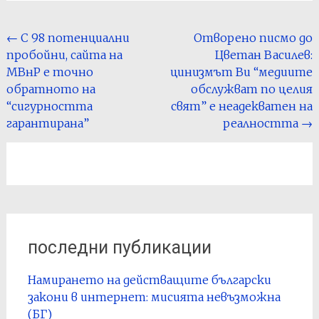
Post
←
С 98 потенциални
Отворено писмо до
пробойни, сайта на
Цветан Василев:
navigation
МВнР е точно
цинизмът Ви “медиите
обратното на
обслужват по целия
“сигурността
свят” е неадекватен на
гарантирана”
реалността
→
последни публикации
Намирането на действащите български
закони в интернет: мисията невъзможна
(БГ)