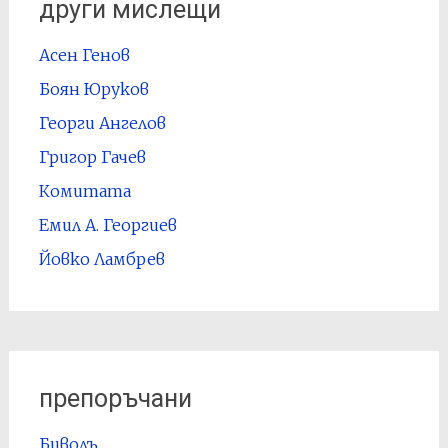
други мислещи
Асен Генов
Боян Юруков
Георги Ангелов
Григор Гачев
Комитата
Емил А. Георгиев
Йовко Ламбрев
препоръчани
Биволъ