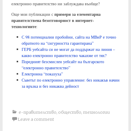
електронно правителство ни заблуждава въобще?
примери за елементарна
Още мои публикации с
правителствена безотговорност в интернет-
технологиите
:
С 98 потенциални пробойни, сайта на МВнР е точно
обратното на “сигурността гарантирана”
ГЕРБ уебсайта си не могат да поддържат на линия –
какво електронно правителство чакахме от тях?
Поредният безсмислен уебсайт на българското
“електронно правителство”
Електронна “показуха”
Съветът по електронно управление: без никакъв начин
за връзка и без никаква дейност
е-правителство
,
общество
,
технологии
Leave a comment