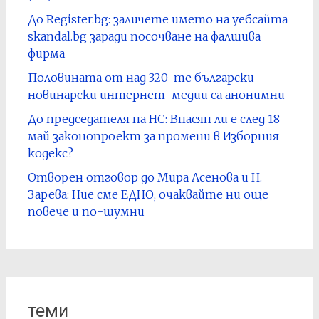
До Register.bg: заличете името на уебсайта
skandal.bg заради посочване на фалшива
фирма
Половината от над 320-те български
новинарски интернет-медии са анонимни
До председателя на НС: Внасян ли е след 18
май законопроект за промени в Изборния
кодекс?
Отворен отговор до Мира Асенова и Н.
Зарева: Ние сме ЕДНО, очаквайте ни още
повече и по-шумни
теми