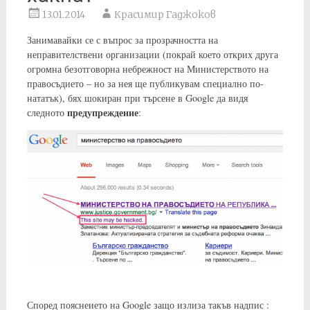
13.01.2014
Красимир Гаджоков
Занимавайки се с въпрос за прозрачността на
неправителствени организации (покрай което открих друга
огромна безотговорна небрежност на Министерството на
правосъдието – но за нея ще публикувам специално по-
нататък), бях шокиран при търсене в Google да видя
предупреждение
следното
:
Според пояснеието на Google защо излиза такъв надпис :