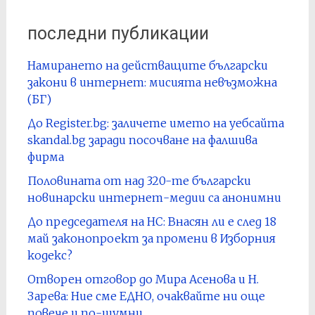
последни публикации
Намирането на действащите български
закони в интернет: мисията невъзможна
(БГ)
До Register.bg: заличете името на уебсайта
skandal.bg заради посочване на фалшива
фирма
Половината от над 320-те български
новинарски интернет-медии са анонимни
До председателя на НС: Внасян ли е след 18
май законопроект за промени в Изборния
кодекс?
Отворен отговор до Мира Асенова и Н.
Зарева: Ние сме ЕДНО, очаквайте ни още
повече и по-шумни