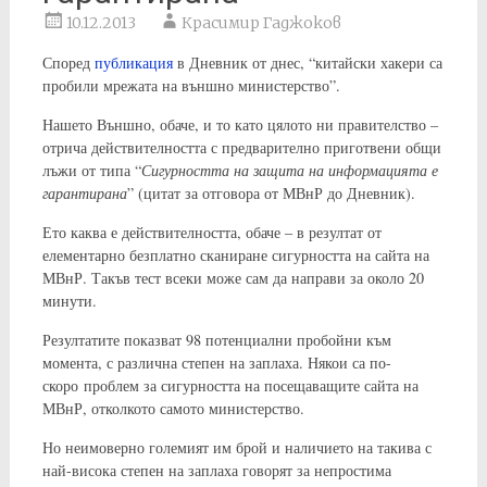
10.12.2013
Красимир Гаджоков
Според
публикация
в Дневник от днес, “китайски хакери са
пробили мрежата на външно министерство”.
Нашето Външно, обаче, и то като цялото ни правителство –
отрича действителността с предварително приготвени общи
лъжи от типа “
Сигурността на защита на информацията е
гарантирана
” (цитат за отговора от МВнР до Дневник).
Ето каква е действителността, обаче – в резултат от
елементарно безплатно сканиране сигурността на сайта на
МВнР. Такъв тест всеки може сам да направи за около 20
минути.
Резултатите показват 98 потенциални пробойни към
момента, с различна степен на заплаха. Някои са по-
скоро проблем за сигурността на посещаващите сайта на
МВнР, отколкото самото министерство.
Но неимоверно големият им брой и наличието на такива с
най-висока степен на заплаха говорят за непростима