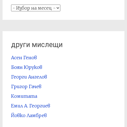
архив
други мислещи
Асен Генов
Боян Юруков
Георги Ангелов
Григор Гачев
Комитата
Емил А. Георгиев
Йовко Ламбрев