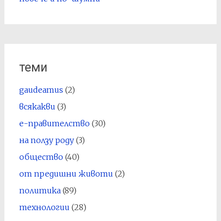
теми
gaudeamus
(2)
всякакви
(3)
е-правителство
(30)
на ползу роду
(3)
общество
(40)
от предишни животи
(2)
политика
(89)
технологии
(28)