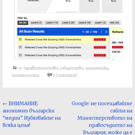
е-правителство
,
общество
,
политика
,
технологии
1 Comment
Post
←
ВНИМАНИЕ:
Google: не посещавайте
анонимни български
сайта на
navigation
“медии”. Избягвайте на
Министерството на
всяка цена!
правосъдието на
България, може да е