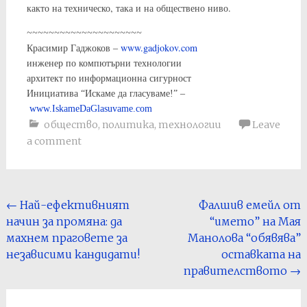
както на техническо, така и на обществено ниво.
~~~~~~~~~~~~~~~~~~~~~
www.gadjokov.com
Красимир Гаджоков –
инженер по компютърни технологии
архитект по информационна сигурност
Инициатива “Искаме да гласуваме!” –
www.IskameDaGlasuvame.com
общество
,
политика
,
технологии
Leave
a comment
Post
←
Най-ефективният
Фалшив емейл от
начин за промяна: да
“името” на Мая
navigation
махнем праговете за
Манолова “обявява”
независими кандидати!
оставката на
правителството
→