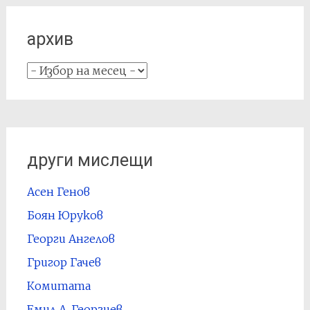
архив
архив
други мислещи
Асен Генов
Боян Юруков
Георги Ангелов
Григор Гачев
Комитата
Емил А. Георгиев