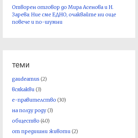
Отворен отговор до Мира Асенова и Н.
Зарева: Ние сме ЕДНО, очаквайте ни още
повече и по-шумни
теми
gaudeamus
(2)
всякакви
(3)
е-правителство
(30)
на ползу роду
(3)
общество
(40)
от предишни животи
(2)