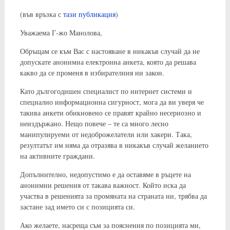
(във връзка с
тази публикация
)
Уважаема Г-жо Манолова,
Обръщам се към Вас с настояване в никакъв случай да не
допускате анонимна електронна анкета, която да решава
какво да се променя в избирателния ни закон.
Като дългогодишен специалист по интернет системи и
специално информационна сигурност, мога да ви уверя че
такива анкети обикновено се правят крайно несериозно и
неиздържано. Нещо повече – те са много лесно
манипулируеми от недоброжелатели или хакери. Така,
резултатът им няма да отразява в никакъв случай желанието
на активните граждани.
Допълнително, недопустимо е да оставяме в ръцете на
анонимни решения от такава важност. Който иска да
участва в решенията за промяната на страната ни, трябва да
застане зад името си с позицията си.
Ако желаете, насреща съм за пояснения по позицията ми,