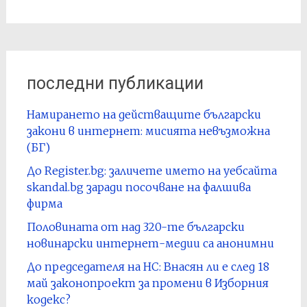
последни публикации
Намирането на действащите български
закони в интернет: мисията невъзможна
(БГ)
До Register.bg: заличете името на уебсайта
skandal.bg заради посочване на фалшива
фирма
Половината от над 320-те български
новинарски интернет-медии са анонимни
До председателя на НС: Внасян ли е след 18
май законопроект за промени в Изборния
кодекс?