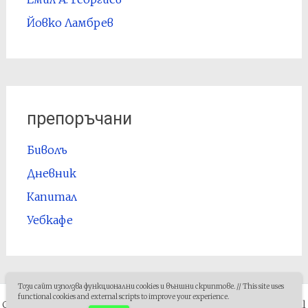
Йовко Ламбрев
препоръчани
Биволъ
Дневник
Капитал
Уебкафе
Този сайт използва функционални cookies и външни скриптове. // This site uses
functional cookies and external scripts to improve your experience.
Copyright © 2007-
2026
Красимир Гаджоков: Проницания
. All