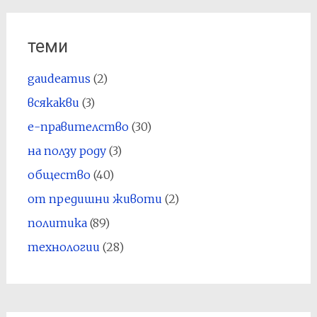
теми
gaudeamus
(2)
всякакви
(3)
е-правителство
(30)
на ползу роду
(3)
общество
(40)
от предишни животи
(2)
политика
(89)
технологии
(28)