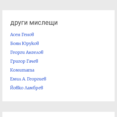
други мислещи
Асен Генов
Боян Юруков
Георги Ангелов
Григор Гачев
Комитата
Емил А. Георгиев
Йовко Ламбрев