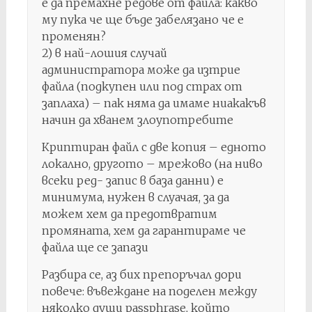
е да премахне редове от файла: какво
му пука че ще бъде забелязано че е
променян?
2) в най-лошия случай
администратора може да изтрие
файла (подкупен или под страх от
заплаха) – пак няма да имаме ниакакъв
начин да хванем злоупотребите
Криптиран файл с две копия – едното
локално, другото – мрежово (на ниво
всеки ред- запис в база данни) е
минимума, нужен в слуачая, за да
можем хем да предотвратим
промяната, хем да гарантираме че
файла ще се запази
Разбира се, аз бих препоръчал дори
повече: въвеждане на поделен между
няколко души passphrase, който