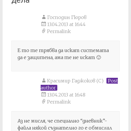
Господин Гюров
13.04.2013 at 16:44
Permalink
Е то те трябва да искат системата
да е защитена, ама те не искат 🙂
Красимир Гаджоков (C)
Post
author
13.04.2013 at 16:48
Permalink
Аз не мисля, че специално “дневник”-
файла някой съзнателно го е обмислил