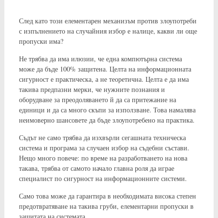
След като този елементарен механизъм против злоупотреби
с изпълнението на случайния избор е налице, какви ли още
пропуски има?
Не трябва да има илюзии, че една компютърна система
може да бъде 100% защитена. Целта на информационната
сигурност е практическа, а не теоретична. Целта е да има
такива предпазни мерки, че нужните познания и
оборудване за преодоляването й да са притежание на
единици и да са много скъпи за използване. Това намалява
неимоверно шансовете да бъде злоупотребено на практика.
Съдът не само трябва да изхвърли сегашната техническа
система и програма за случаен избор на съдебни състави.
Нещо много повече: по време на разработването на нова
такава, трябва от самото начало главна роля да играе
специалист по сигурност на информационните системи.
Само това може да гарантира в необходимата висока степен
предотвратяване на такива груби, елементарни пропуски в
защитата на системата.