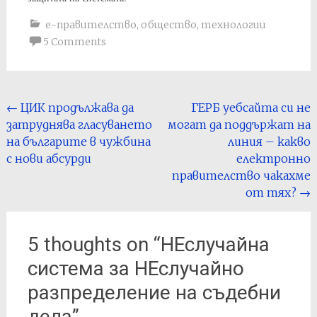
е-правителство
,
общество
,
технологии
5 Comments
Post
←
ЦИК продължава да
ГЕРБ уебсайта си не
затруднява гласуването
могат да поддържат на
navigation
на българите в чужбина
линия – какво
с нови абсурди
електронно
правителство чакахме
от тях?
→
5 thoughts on “
НЕслучайна
система за НЕслучайно
разпределение на съдебни
дела
”