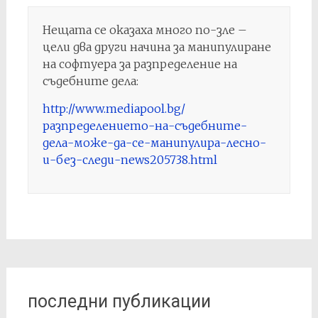
Нещата се оказаха много по-зле –
цели два други начина за манипулиране
на софтуера за разпределение на
съдебните дела:
http://www.mediapool.bg/
разпределението-на-съдебните-
дела-може-да-се-манипулира-лесно-
и-без-следи-news205738.html
последни публикации