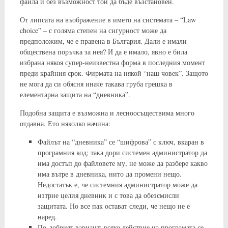
файла и без възможност той да бъде възстановен.
От липсата на въображение в името на системата – “Law
choice” – с голяма степен на сигурност може да
предположим, че е правена в България. Дали е имали
обществена поръчка за нея? И да е имало, явно е била
избрана някоя супер-неизвестна форма в последния момент
преди крайния срок. Фирмата на някой “наш човек”. Защото
не мога да си обясня иначе такава груба грешка в
елементарна защита на “дневника”.
Подобна защита е възможна и лесноосъществима много
отдавна. Ето няколко начина:
Файлът на “дневника” се “шифрова” с ключ, вкаран в
програмния код; така дори системен администратор да
има достъп до файловете му, не може да разбере какво
има вътре в дневника, нито да промени нещо.
Недостатък е, че системния администратор може да
изтрие целия дневник и с това да обезсмисли
защитата. Но все пак остават следи, че нещо не е
наред.
По-добрият вариант: всяко действие на програмата се