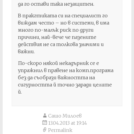
да го остави така незащитен.
В пракгтиката си на специалист го
виждам често – но в системи, в има
много по-малък риск по други
причини, най-вече че пазените
действия не са толкова значими и
важни.
По-скоро някой некадърник се е
упражнил в правене на комп.програма
без да съобрази важността на
сигурността й точно заради целите
й.
Сашо Милоев
13.04.2013 at 19:14
Permalink