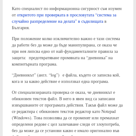
Като специалист по информационна сигурност съм изумен
от
откритото при проверката в прословутата “система за
случайно разпределение на делата” в съдилищата
в
България.
При положение колко изключително важно е тази система
да работи без да може да бъде манипулирана, се оказа че
при нея липсва едно от най-фундаменталните правила за
защита: предотвратяване промяната на “дневника” на
компютърната програма.
“Дневникът” (англ. “log”) е файла, където се записва кой,
кога и за какво действие е използвал една програма.
От специализираната проверка се оказа, че дневникът е
обикновен текстов файл. В него в явен вид са записани
извършваните от програмата действия. Такъв файл може да
се редактира с обикновен текстов редактор като Notepad
(Windows). Това позволява да се променят или премахнат
определени редове с цел заличаване следи от злоупотреба,
без да може да се установи какво е имало оригинално във