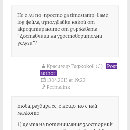
Не е ли по-просто да timestamp-ваме
log файла, използвайки някой от
акредитираните от държавата
“Доставчици на удостоверителни
услуги”?
Красимир Гаджоков (C)
Post
author
13.04.2013 at 19:22
Permalink
това, разбира се, е нещо, но е най-
малкото
1) целта на потенцилания злосторник