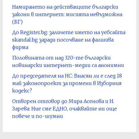
Намирането на действащите български
закони в интернет: мисията невъзможна
(БГ)
До Register.bg: заличете името на уебсайта
skandal.bg заради посочване на фалшива
фирма
Половината от над 320-те български
новинарски интернет-медии са анонимни
До председателя на НС: Внасян ли е след 18
май законопроект за промени в Изборния
кодекс?
Отворен отговор до Мира Асенова и Н.
Зарева: Ние сме ЕДНО, очаквайте ни още
повече и по-шумни