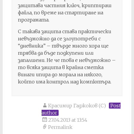
защитава частния ключ, криптираш
файла, по време на стартиране на
програмата.
С такава защита става практически
невъзможно да се злоупотреби с
“дневника” – твърде много хора ще
трябва да бъде подкупени или
запалшени. Не че това е невъзможно –
то всяка защита в крайна сметка
винаги ипира до морала на някого,
който има контрол над компютъра.
Красимир Гаджоков (C)
Post
author
27.04.2013 at 13:54
Permalink