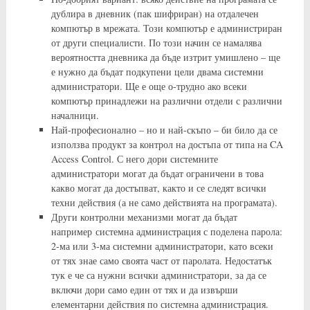
дублира в дневник (пак шифриран) на отдалечен
компютър в мрежата. Този компютър е администриран
от други специалисти. По този начин се намалява
вероятността дневника да бъде изтрит умишлено – ще
е нужно да бъдат подкупени цели двама системни
администратори. Ще е още о-трудно ако всеки
компютър принадлежи на различни отдели с различни
началници.
Най-професионално – но и най-скъпо – би било да се
използва продукт за контрол на достъпа от типа на CA
Access Control. С него дори системните
администратори могат да бъдат ограничени в това
какво могат да достъпват, както и се следят всички
техни действия (а не само действията на програмата).
Други контролни механизми могат да бъдат
например системна администрация с поделена парола:
2-ма или 3-ма системни администратори, като всеки
от тях знае само своята част от паролата. Недостатък
тук е че са нужни всички администратори, за да се
включи дори само един от тях и да извърши
елементарни действия по системна администрация.